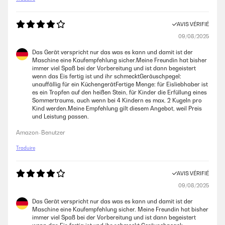
avere in casa un buon gelato con la scelta personale degli ingredienti.
Quelli alla frutta sono più semplici da preparare, gli altri gusti sono più
complessi e richiedono ingredienti specifici. Non uso prodotti
AVIS VÉRIFIÉ
preparati.
09/08/2025
Utente Amazon
Das Gerät verspricht nur das was es kann und damit ist der
Maschine eine Kaufempfehlung sicher.Meine Freundin hat bisher
immer viel Spaß bei der Vorbereitung und ist dann begeistert
AVIS VÉRIFIÉ
wenn das Eis fertig ist und ihr schmecktGeräuschpegel:
unauffällig für ein KüchengerätFertige Menge: für Eisliebhaber ist
03/04/2022
es ein Tropfen auf den heißen Stein, für Kinder die Erfüllung eines
Sommertraums, auch wenn bei 4 Kindern es max. 2 Kugeln pro
Provata subito, il primo gelato non è stato un portento, dal secondo in
Kind werden.Meine Empfehlung gilt diesem Angebot, weil Preis
poi, uno spettacolo.
und Leistung passen.
Utente Amazon
Amazon-Benutzer
Traduire
AVIS VÉRIFIÉ
14/03/2022
AVIS VÉRIFIÉ
Impossibile caricare il contenuto multimediale. Per il momento posso
09/08/2025
dire che la gelateria è ottima . In 40 minuti il gelato è pronto . Il
ricettario è un po' minimale , ma su internet si trovano tutte le ricette
Das Gerät verspricht nur das was es kann und damit ist der
che vuoi . Attualmente la consiglio , valuterò la durata
Maschine eine Kaufempfehlung sicher. Meine Freundin hat bisher
immer viel Spaß bei der Vorbereitung und ist dann begeistert
Utente Amazon