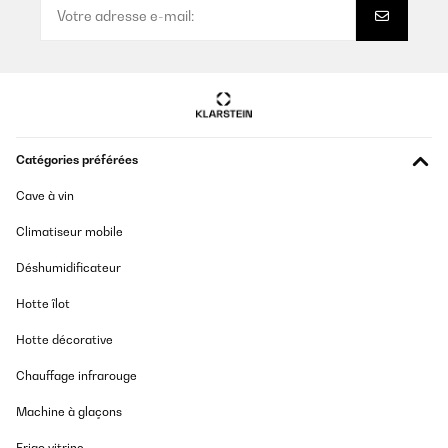
02/04/2021
AVIS VÉRIFIÉ
Tutto positivo, veramente contento di aver fatto un acquisto
18/07/2025
eccezionale. Sia i gelati che i sorbetti, sono perfetti!
El regalo Homer Simpson perfecto. Salen unos helados
Utente Amazon
riquísimos! El libro de recetas no es muy allá, pero Internet está
plagado de recetas riquísimas.
Usuario/a de amazon
AVIS VÉRIFIÉ
Catégories préférées
21/03/2021
Traduire
Cave à vin
È arrivata ben imballata e funziona perfettamente anche se L ho
provata solo due volte per ora !!! Sono soddisfatta dell acquisto
AVIS VÉRIFIÉ
Climatiseur mobile
28/05/2024
Utente Amazon
Déshumidificateur
Die Maschine ist definitiv ihr Geld wert. Habe sie meinem Mann
zum Geburtstag geschenkt ( er hat sich eine gewünscht). Die
Hotte îlot
AVIS VÉRIFIÉ
Lieferung erfolgte problemlos. Ich wurde vom Verkäufer aus dem
laufenden gehalten. Einen Lob an den Verkäufer. Jetzt zum
30/11/2020
Hotte décorative
Produkt selbst die Bedienung ist einfach und die Teile leicht zu
reinigen. Das Eis ist lecker und die Konsistenz Mega. Eine klare
Funziona perfettamente e in mezz'ora prepara Ottimo gelato
Chauffage infrarouge
Empfehlung
Utente Amazon
Machine à glaçons
Amazon-Benutzer
Traduire
Frigo vitrine