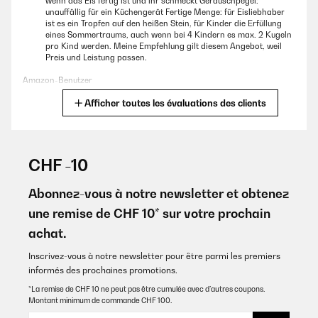
wenn das Eis fertig ist und ihr schmeckt Geräuschpegel:
unauffällig für ein Küchengerät Fertige Menge: für Eisliebhaber
ist es ein Tropfen auf den heißen Stein, für Kinder die Erfüllung
eines Sommertraums, auch wenn bei 4 Kindern es max. 2 Kugeln
AVIS VÉRIFIÉ
pro Kind werden. Meine Empfehlung gilt diesem Angebot, weil
29/01/2022
Preis und Leistung passen.
Ho acquistato con un certo scetticismo questa macchina per fare il
Amazon-Benutzer
gelato su consiglio di mia moglie che insisteva da tempo. Mai scelta è
stata più azzeccata. In mezz' ora riesce a fare un gelato buonissimo,
Afficher toutes les évaluations des clients
Traduire
meglio della gelateria. Sicuramente gran parte del merito è di mia
moglie che ha delle mani d'oro ma anche la macchina fa sicuramente il
suo lavoro.
AVIS VÉRIFIÉ
23/07/2025
Utente Amazon
CHF -10
Die Medien konnten nicht geladen werden. Hallo nachdem es die
Maschine „ Sweet Dreams“ nicht mehr gibt haben wir uns für
Abonnez-vous à notre newsletter et obtenez
AVIS VÉRIFIÉ
diese Variante entschieden,- und haben es Nicht bereut!!! Ich bin
une remise de CHF 10* sur votre prochain
fleißig dabei Rezepte auszuprobieren:) was ich aber immer mache
22/08/2021
ist alle Zutaten ( ohne Früchte) mit dem Stabmixer vorher zu
achat.
mixen. Das Eis wird „ fluffiger“ :) es macht Spaß es zuzubereiten
Quando abbiamo voglia di gelato è un piacere farlo a casa. Tutto
auch wenn die Maschine etwas laut ist… Türen schließen:)) Die
perfetto
Inscrivez-vous à notre newsletter pour être parmi les premiers
Masse gefriert kaum am Rand oder Boden und es rattert nichts !!!
informés des prochaines promotions.
Utente Amazon
Amazon-Benutzer
*La remise de CHF 10 ne peut pas être cumulée avec d’autres coupons.
Montant minimum de commande CHF 100.
Traduire
AVIS VÉRIFIÉ