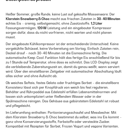
Heißer Sommer, große Runde, keine Lust auf gekaufte Massenware: Der
Klarstein Snowberry & Choc
macht aus frischen Zutaten in
30–40 Minuten
echtes Eis – cremig, selbstgemacht, ohne Zusatzstoffe.
1,2 Liter
Fassungsvermögen,
120 W
Leistung und ein eingebauter Kompressor
sorgen dafür, dass du nicht vorfrieren, nicht warten und nicht planen
musst.
Der eingebaute Kühlkompressor ist der entscheidende Unterschied: Keine
vorgekühlte Schüssel, keine Vorbereitung am Vortag. Einfach Zutaten rein,
Deckel drauf – nach 30–40 Minuten ist die Eismaschine fertig. Die
automatische Keep-Cool-Funktion hält das fertige Eis anschließend für bis
zu 1 Stunde auf Temperatur, ohne dass es schmilzt. Das LCD-Display zeigt
die verbleibende Zubereitungszeit an, damit du genau weißt, wann serviert
wird. Über den einstellbaren Zeitgeber mit automatischer Abschaltung läuft
alles sicher und ohne Aufsicht ab.
Ob weiches Softeis, festes Gelato oder fruchtiges Sorbet – die einstellbare
Konsistenz lässt sich per Knopfdruck von weich bis fest regulieren.
Behälter und Rührpaddel aus Edelstahl erfüllen Lebensmittelnormen und
lassen sich unkompliziert unter fließendem Wasser oder in der
Spülmaschine reinigen. Das Gehäuse aus gebürstetem Edelstahl ist robust
und pflegeleicht.
Im Lieferumfang enthalten: Portionierungsschaufel und Messbecher. Mit
dem Klarstein Snowberry & Choc bestimmst du selbst, was ins Eis kommt –
ganz ohne Konservierungsstoffe, Farbstoffe oder versteckte Zucker.
Kompatibel mit Rezepten für Sorbet, Frozen Yogurt und vegane Varianten.