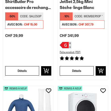
ShirtButler Pro
JetSet 2,5kg Mini
accessoire de rechange
Sèche-linge Blanc
pour chaussures
-50%
CODE:
SALE50P
-10%
CODE:
MEMBER10P
*
AVEC BON :
CHF 15,00
AVEC BON :
CHF 307,79
CHF 29,99
CHF 341,99
Fiche produit (PDF)
Détails
Détails
REMIS À NEUF
REMIS À NEUF