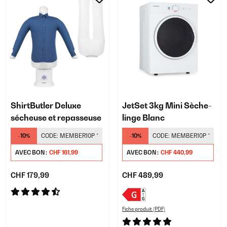
ShirtButler Deluxe
JetSet 3kg Mini Sèche-
sécheuse et repasseuse
linge Blanc
-10%
CODE:
MEMBER10P
*
-10%
CODE:
MEMBER10P
*
AVEC BON :
CHF 161,99
AVEC BON :
CHF 440,99
CHF 179,99
CHF 489,99
Fiche produit (PDF)