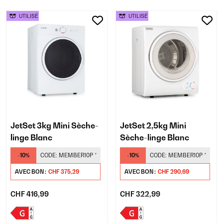
UTILISÉ
UTILISÉ
JetSet 3kg Mini Sèche-
JetSet 2,5kg Mini
linge Blanc
Sèche-linge Blanc
-10%
CODE:
MEMBER10P
*
-10%
CODE:
MEMBER10P
*
AVEC BON :
CHF 375,29
AVEC BON :
CHF 290,69
CHF 416,99
CHF 322,99