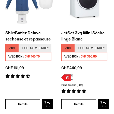
ShirtButler Deluxe
JetSet 3kg Mini Sèche-
sécheuse et repasseuse
linge Blanc
-10%
CODE:
MEMBER10P
*
-10%
CODE:
MEMBER10P
*
AVEC BON :
CHF 145,79
AVEC BON :
CHF 396,89
CHF 161,99
CHF 440,99
Fiche produit (PDF)
Détails
Détails