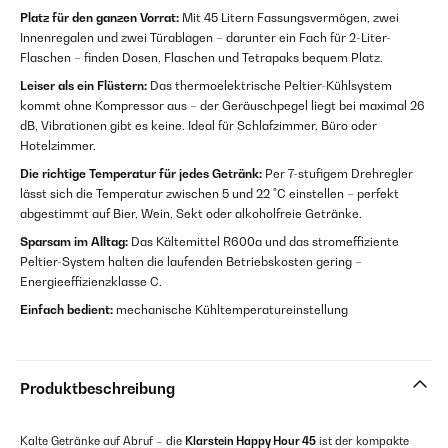
Platz für den ganzen Vorrat:
Mit 45 Litern Fassungsvermögen, zwei
Innenregalen und zwei Türablagen – darunter ein Fach für 2-Liter-
Flaschen – finden Dosen, Flaschen und Tetrapaks bequem Platz.
Leiser als ein Flüstern:
Das thermoelektrische Peltier-Kühlsystem
kommt ohne Kompressor aus – der Geräuschpegel liegt bei maximal 26
dB, Vibrationen gibt es keine. Ideal für Schlafzimmer, Büro oder
Hotelzimmer.
Die richtige Temperatur für jedes Getränk:
Per 7-stufigem Drehregler
lässt sich die Temperatur zwischen 5 und 22 °C einstellen – perfekt
abgestimmt auf Bier, Wein, Sekt oder alkoholfreie Getränke.
Sparsam im Alltag:
Das Kältemittel R600a und das stromeffiziente
Peltier-System halten die laufenden Betriebskosten gering –
Energieeffizienzklasse C.
Einfach bedient:
mechanische Kühltemperatureinstellung
Produktbeschreibung
Kalte Getränke auf Abruf – die
Klarstein Happy Hour 45
ist der kompakte