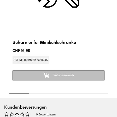
Scharnier für Minikühlschränke
M
CHF 16,99
CH
ARTIKELNUMMER: 10048092
AR
In den Warenkorb
Kundenbewertungen
0 Bewertungen