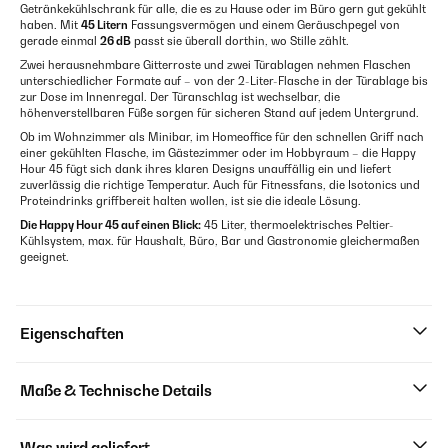
Getränkekühlschrank für alle, die es zu Hause oder im Büro gern gut gekühlt
haben. Mit
45 Litern
Fassungsvermögen und einem Geräuschpegel von
gerade einmal
26 dB
passt sie überall dorthin, wo Stille zählt.
Zwei herausnehmbare Gitterroste und zwei Türablagen nehmen Flaschen
unterschiedlicher Formate auf – von der 2-Liter-Flasche in der Türablage bis
zur Dose im Innenregal. Der Türanschlag ist wechselbar, die
höhenverstellbaren Füße sorgen für sicheren Stand auf jedem Untergrund.
Ob im Wohnzimmer als Minibar, im Homeoffice für den schnellen Griff nach
einer gekühlten Flasche, im Gästezimmer oder im Hobbyraum – die Happy
Hour 45 fügt sich dank ihres klaren Designs unauffällig ein und liefert
zuverlässig die richtige Temperatur. Auch für Fitnessfans, die Isotonics und
Proteindrinks griffbereit halten wollen, ist sie die ideale Lösung.
Die Happy Hour 45 auf einen Blick:
45 Liter, thermoelektrisches Peltier-
Kühlsystem, max. für Haushalt, Büro, Bar und Gastronomie gleichermaßen
geeignet.
Eigenschaften
Maße & Technische Details
Was wird geliefert