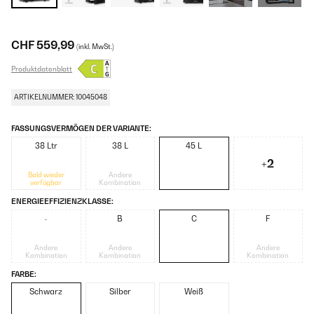
CHF 559,99
(inkl. MwSt.)
Produktdatenblatt
ARTIKELNUMMER: 10045048
FASSUNGSVERMÖGEN DER VARIANTE:
38 Ltr
38 L
45 L
+2
Bald wieder
Andere
verfügbar
Kombination
ENERGIEEFFIZIENZKLASSE:
-
B
C
F
Andere
Andere
Andere
Kombination
Kombination
Kombination
FARBE:
Schwarz
Silber
Weiß