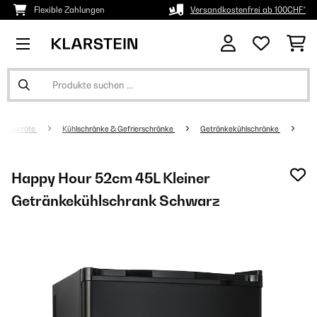
Flexible Zahlungen
Versandkostenfrei ab 100CHF*
altsgeräte
Kühlschränke & Gefrierschränke
Getränkekühlschränke
Happy Hour 52cm 45L Kleiner
Getränkekühlschrank Schwarz