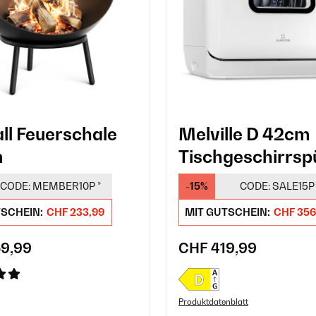
all Feuerschale
Melville D 42cm
m
Tischgeschirrspü
Programme Wei
CODE:
MEMBER10P
*
-15%
CODE:
SALE15P
TSCHEIN:
CHF 233,99
MIT GUTSCHEIN:
CHF 356
9,99
CHF 419,99
Produktdatenblatt