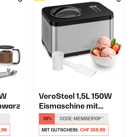
0W
VeroSteel 1,5L 150W
hwarz
Eismaschine mit
Kompressor Silber
-10%
CODE:
MEMBER10P
*
,99
MIT GUTSCHEIN:
CHF 359,99