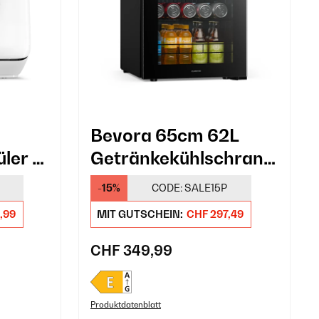
Bevora 65cm 62L
ler 7
Getränkekühlschrank
ß
mit Glastür Schwarz
-15%
CODE:
SALE15P
,99
MIT GUTSCHEIN:
CHF 297,49
CHF 349,99
Produktdatenblatt