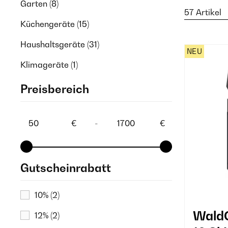
Garten
(8)
57 Artikel
Küchengeräte
(15)
Haushaltsgeräte
(31)
NEU
Klimageräte
(1)
Preisbereich
€
-
€
Gutscheinrabatt
10%
(2)
WaldC
12%
(2)