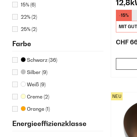
12,8k
15%
(6)
Outdo
-15%
22%
(2)
Anthr
MIT GU
25%
(2)
CHF 6
Farbe
Schwarz
(36)
Silber
(9)
Weiß
(9)
NEU
Creme
(2)
Orange
(1)
Energieeffizienzklasse