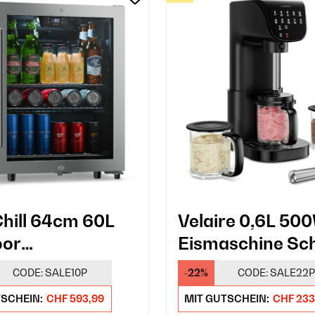
hill 64cm 60L
Velaire 0,6L 50
oor
Eismaschine Sc
nkekühlschrank
CODE:
SALE10P
-22%
CODE:
SALE22P
astür Silber
TSCHEIN:
CHF 593,99
MIT GUTSCHEIN:
CHF 233