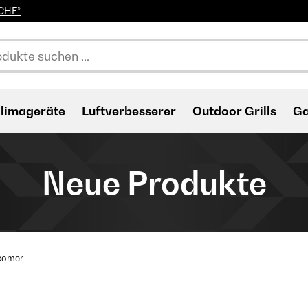
0CHF*
limageräte
Luftverbesserer
Outdoor Grills
Ga
Neue Produkte
comer