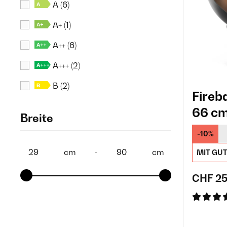
A
(6)
A+
(1)
A++
(6)
A+++
(2)
B
(2)
Fireb
C
(2)
66 c
Breite
D
(3)
-10%
E
(2)
cm
-
cm
MIT GU
F
(3)
CHF 25
G
(2)