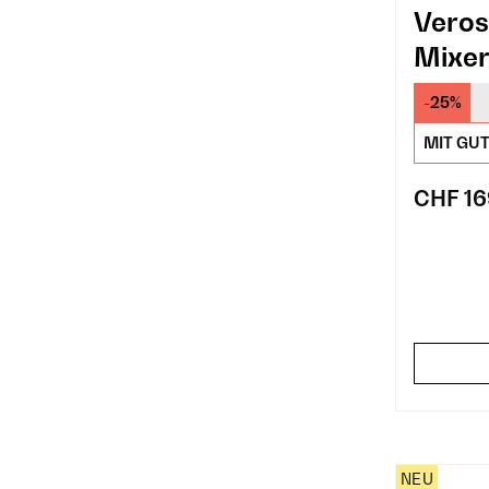
Veros
Mixer
Proce
-25%
MIT GU
CHF 16
NEU