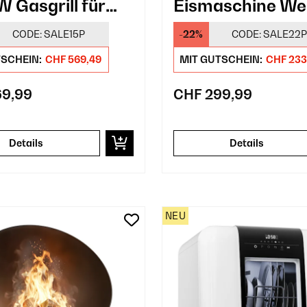
W Gasgrill für
Eismaschine We
or Küche
CODE:
SALE15P
-22%
CODE:
SALE22P
azit
TSCHEIN:
CHF 569,49
MIT GUTSCHEIN:
CHF 233
69,99
CHF 299,99
Details
Details
NEU