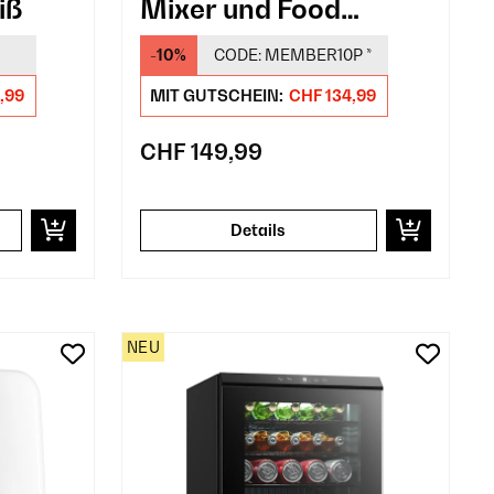
iß
Mixer und Food
Processor Schwarz
-10%
CODE:
MEMBER10P
*
,99
MIT GUTSCHEIN:
CHF 134,99
CHF 149,99
Details
NEU