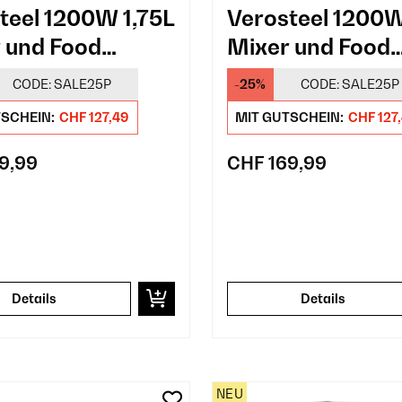
teel 1200W 1,75L
Verosteel 1200W
 und Food
Mixer und Food
ssor Silber
Processor Schw
CODE:
SALE25P
-25%
CODE:
SALE25P
TSCHEIN:
CHF 127,49
MIT GUTSCHEIN:
CHF 127
9,99
CHF 169,99
Details
Details
NEU