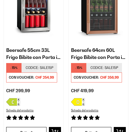
Beersafe 55cm 33L
Beersafe 64cm 60L
Frigo Bibite con Porta in
Frigo Bibite con Porta in
Vetro Nero/Argento
Vetro Rame
-15%
CODICE:
SALE15P
-15%
CODICE:
SALE15P
CON VOUCHER:
CHF 254,99
CON VOUCHER:
CHF 356,99
CHF 299,99
CHF 419,99
Scheda del prodotto
Scheda del prodotto