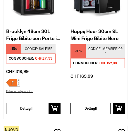
Brooklyn 48cm 30L
Happy Hour 30cm 9L
Frigo Bibite con Porta in
Mini Frigo Bibite Nero
Vetro Nero
-15%
CODICE:
SALE15P
CODICE:
MEMBER10P
-10%
*
CON VOUCHER:
CHF 271,99
CON VOUCHER:
CHF 152,99
CHF 319,99
CHF 169,99
Scheda del prodotto
Dettagli
Dettagli
NUOVO