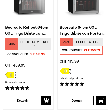
Beersafe Reflect 64cm
Beersafe 64cm 60L
60L Frigo Bibite con
Frigo Bibite con Porta in
Porta in Vetro Nero
Vetro Argento
CODICE:
MEMBER10P
-15%
CODICE:
SALE15P
-10%
*
CON VOUCHER:
CHF 356,99
CON VOUCHER:
CHF 413,99
CHF 419,99
CHF 459,99
Scheda del prodotto
Scheda del prodotto
Dettagli
Dettagli