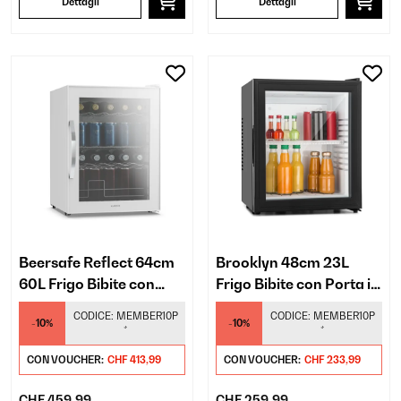
Dettagli
Dettagli
Beersafe Reflect 64cm
Brooklyn 48cm 23L
60L Frigo Bibite con
Frigo Bibite con Porta in
Porta in Vetro Bianco
Vetro Nero
CODICE:
MEMBER10P
CODICE:
MEMBER10P
-10%
-10%
*
*
CON VOUCHER:
CHF 413,99
CON VOUCHER:
CHF 233,99
CHF 459,99
CHF 259,99