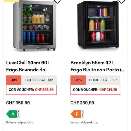
LuxeChill 64cm 60L
Brooklyn 55cm 42L
Frigo Bevande da
Frigo Bibite con Porta in
Esterno Argento
Vetro Nero
-10%
CODICE:
SALE10P
-15%
CODICE:
SALE15P
CON VOUCHER:
CHF 593,99
CON VOUCHER:
CHF 314,49
CHF 659,99
CHF 369,99
Scheda del prodotto
Scheda del prodotto