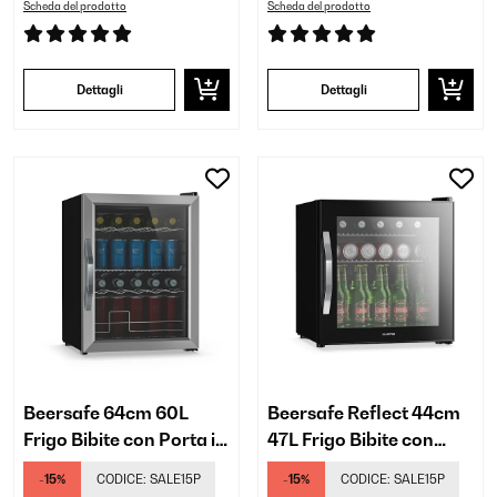
Scheda del prodotto
Scheda del prodotto
Dettagli
Dettagli
Beersafe 64cm 60L
Beersafe Reflect 44cm
Frigo Bibite con Porta in
47L Frigo Bibite con
Vetro Argento/Nero
Porta in Vetro Nero
-15%
CODICE:
SALE15P
-15%
CODICE:
SALE15P