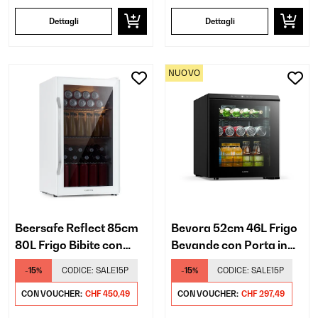
Dettagli
Dettagli
NUOVO
Beersafe Reflect 85cm
Bevora 52cm 46L Frigo
80L Frigo Bibite con
Bevande con Porta in
Porta in Vetro Bianco
Vetro Nero
-15%
CODICE:
SALE15P
-15%
CODICE:
SALE15P
CON VOUCHER:
CHF 450,49
CON VOUCHER:
CHF 297,49