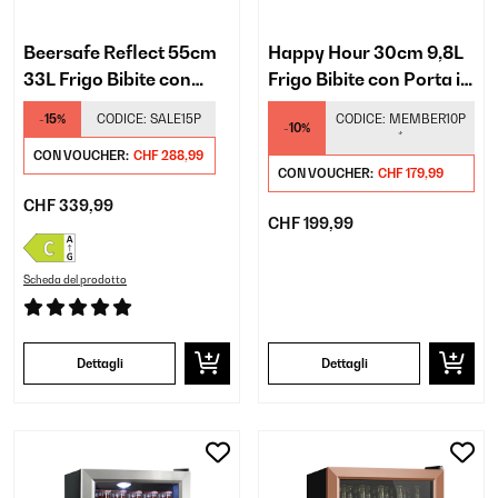
Beersafe Reflect 55cm
Happy Hour 30cm 9,8L
33L Frigo Bibite con
Frigo Bibite con Porta in
Porta in Vetro Nero
Vetro Nero
-15%
CODICE:
SALE15P
CODICE:
MEMBER10P
-10%
*
CON VOUCHER:
CHF 288,99
CON VOUCHER:
CHF 179,99
CHF 339,99
CHF 199,99
Scheda del prodotto
Dettagli
Dettagli