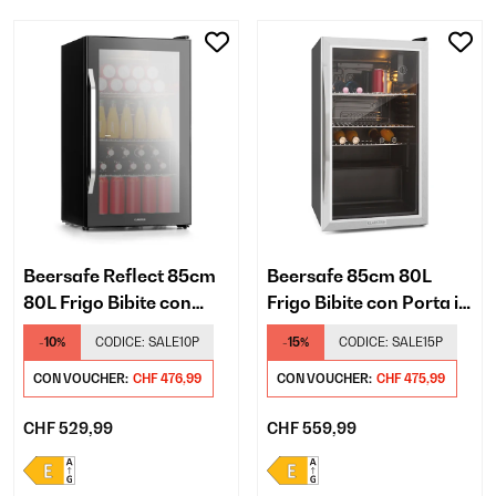
Beersafe Reflect 85cm
Beersafe 85cm 80L
80L Frigo Bibite con
Frigo Bibite con Porta in
Porta in Vetro Nero
Vetro Argento
-10%
CODICE:
SALE10P
-15%
CODICE:
SALE15P
CON VOUCHER:
CHF 476,99
CON VOUCHER:
CHF 475,99
CHF 529,99
CHF 559,99