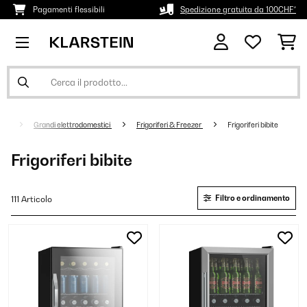
Pagamenti flessibili
Spedizione gratuita da 100CHF*
Grandi elettrodomestici
Frigoriferi & Freezer
Frigoriferi bibite
Frigoriferi bibite
Filtro e ordinamento
111 Articolo