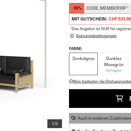
-10%
CODE:
MEMBER10P
*
MIT GUTSCHEIN:
CHF 521,9
*Das Angebot ist NUR für registrie
Nutzungsbedingungen
FARBE:
Dunkelgrau
Dunkles
Moosgrün
Verfügbar
Was bedeuten die Statusangab
Auch in anderen Zuständen 
1/5