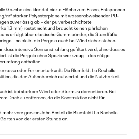
elle Gazebo eine klar definierte Fläche zum Essen, Entspannen
0 g/m² starker Polyesterplane mit wasserabweisender PU-
gen zuverlässig ab – der pulverbeschichtete
e 1,2 mm) rostet nicht und braucht keinen jährlichen
Dachs erfolgt über elastische Gummibänder, die Standfüße
inge – so bleibt die Pergola auch bei Wind sicher stehen.
, dass intensive Sonnenstrahlung gefiltert wird, ohne dass es
ert ist die Pergola ohne Spezialwerkzeug – das nötige
ferumfang enthalten.
errasse oder Ferienunterkunft: Die Blumfeldt La Rochelle
stition, die den Außenbereich aufwertet und die Nutzbarkeit
ch ist bei starkem Wind oder Sturm zu demontieren. Bei
om Dach zu entfernen, da die Konstruktion nicht für
mehr vom ganzen Jahr. Bestell die Blumfeldt La Rochelle
 Garten von der ersten Stunde an.