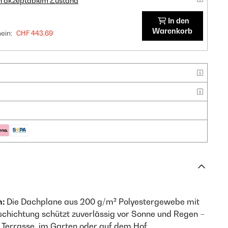
in akzeptablem Zustand
In den
Warenkorb
ein:
CHF 443,69
n:
Die Dachplane aus 200 g/m² Polyestergewebe mit
hichtung schützt zuverlässig vor Sonne und Regen –
 Terrasse, im Garten oder auf dem Hof.