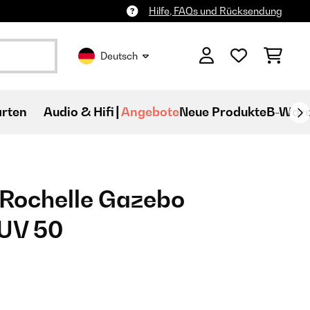
Hilfe, FAQs und Rücksendung
Deutsch
rten
Audio & Hifi
Angebote
Neue Produkte
B-War
 Rochelle Gazebo
UV 50