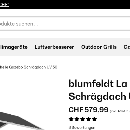
0CHF*
limageräte
Luftverbesserer
Outdoor Grills
Ga
chelle Gazebo Schrägdach UV 50
blumfeldt La
Schrägdach 
CHF 579,99
(inkl. MwSt.)
8 Bewertungen