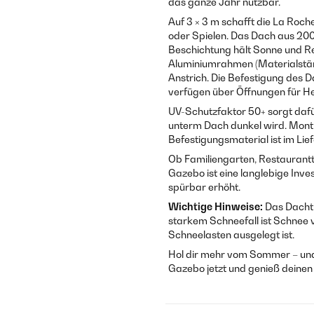
das ganze Jahr nutzbar.
Auf 3 × 3 m schafft die La Roch
oder Spielen. Das Dach aus 20
Beschichtung hält Sonne und Re
Aluminiumrahmen (Materialstärk
Anstrich. Die Befestigung des 
verfügen über Öffnungen für Her
UV-Schutzfaktor 50+ sorgt dafür
unterm Dach dunkel wird. Monti
Befestigungsmaterial ist im Lie
Ob Familiengarten, Restaurantt
Gazebo ist eine langlebige Inve
spürbar erhöht.
Wichtige Hinweise:
Das Dachtu
starkem Schneefall ist Schnee v
Schneelasten ausgelegt ist.
Hol dir mehr vom Sommer – und 
Gazebo jetzt und genieß deinen