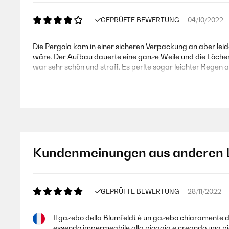
GEPRÜFTE BEWERTUNG
04/10/2022
Die Pergola kam in einer sicheren Verpackung an aber lei
wäre. Der Aufbau dauerte eine ganze Weile und die Löcher 
war sehr schön und straff. Es perlte sogar leichter Regen ab
Amazon-Benutzer
GEPRÜFTE BEWERTUNG
19/08/2022
Kundenmeinungen aus anderen 
Meine Begeisterung fängt bei der Anleitung und den Einzelte
ist mit Buchstaben beschriftet, so dass beim Aufbau absolut
Höhenverstellbar ; einfach die 4 Beine noch drunter und er s
GEPRÜFTE BEWERTUNG
28/11/2022
Amazon-Benutzer
Il gazebo della Blumfeldt è un gazebo chiaramente da 
essendo impermeabile alla pioggia e creando una piac