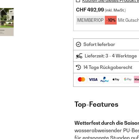
Kaufen Sie dieses Produkt 
CHF 492,99
(inkl. MwSt.)
MEMBER10P
-10%
Mit Gutsch
Sofort lieferbar
Lieferzeit: 3 - 4 Werktage
14 Tage Rückgaberecht
Top-Features
Wetterfest durch die Saiso
wasserabweisender PU-Besc
für entspannte Stunden auf