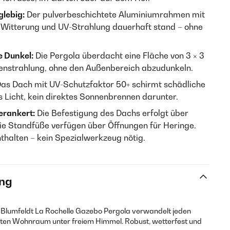
glebig:
Der pulverbeschichtete Aluminiumrahmen mit
 Witterung und UV-Strahlung dauerhaft stand – ohne
 Dunkel:
Die Pergola überdacht eine Fläche von 3 × 3
nnenstrahlung, ohne den Außenbereich abzudunkeln.
as Dach mit UV-Schutzfaktor 50+ schirmt schädliche
Licht, kein direktes Sonnenbrennen darunter.
erankert:
Die Befestigung des Dachs erfolgt über
e Standfüße verfügen über Öffnungen für Heringe.
thalten – kein Spezialwerkzeug nötig.
ng
e Blumfeldt La Rochelle Gazebo Pergola verwandelt jeden
zten Wohnraum unter freiem Himmel. Robust, wetterfest und