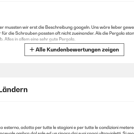
der mussten wir erst die Beschreibung googeln. Uns wäre lieber gew
für die Schrauben passten oft nicht zueinander. Als die Pergola stan
. Alles in allem eine sehr gute Pergola.
Alle Kundenbewertungen zeigen
Ländern
ilen an ; seltenst eine so gute Anleitung zum Aufbau des Pavillons ges
 nichts mehr schief gehen kann. Die Qualität ist mega klasse und nach
teht richtig hoch. Dazu die Bilder . Jederzeit zu empfehlen.
esterno, adatto per tutte le stagioni e per tutte le condizioni metere
evole ombra dal sole ed un riparo dai suoi raggi ultravioletti. Si m