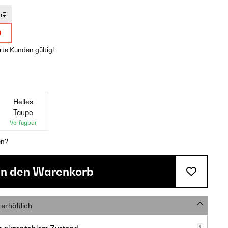
9
rte Kunden gültig!
Helles
Taupe
Verfügbar
en?
In den Warenkorb
erhältlich