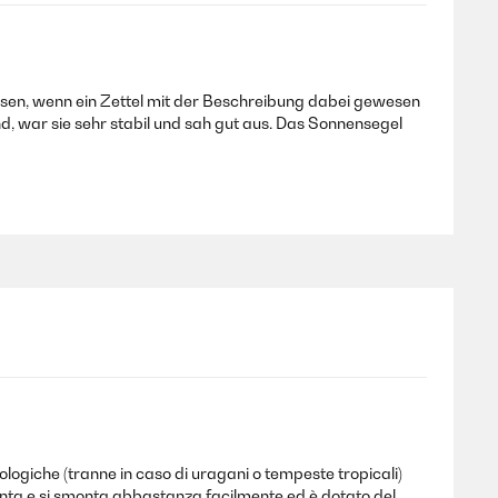
esen, wenn ein Zettel mit der Beschreibung dabei gewesen
d, war sie sehr stabil und sah gut aus. Das Sonnensegel
ehen / gelesen; absolut 1 A. Auch jedes Teil des Pavillons
 1 Stunde stand der Pavillon. Er ist quasi
ologiche (tranne in caso di uragani o tempeste tropicali)
onta e si smonta abbastanza facilmente ed è dotato del