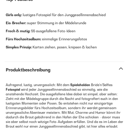
Girls only:
lustiges Fotospiel für den Junggesellinnenabschied
Eis-Brecher:
super Stimmung in der Mädelsrunde
Frech & mutig:
55 ausgefallene Foto-Ideen
Fürs Hochzeitsalbum:
einmalige Erinnerungsfotos
Simples Prinzip:
Karten ziehen, posen, knipsen & lachen
Produktbeschreibung
Aufregend, lustig, unvergesslich: Mit dem
Spielehelden
Bride'n'Selfies
Fotospiel
wird jeder Junggesellinnenabschied so einmalig, wie die
anstehende Hochzeit. Die ausgefallene Idee dabei ist simpel, aber selten:
Zieht mit der Mädelsgruppe durch die Nacht und fotografiert euch in den
lustigsten Momenten oder Posen. So entstehen nicht nur einzigartige
Erinnerungsbilder fürs Hochzeitsalbum, sondern ihr werdet gemeinsam
unvergessliche Abenteuer meistern. Mit Mut, Charme und Humor könnt ihr
dadurch die Braut gebührend in den Hafen der Ehe schicken - davor muss
sie aber selbst noch witzige Foto-Aufgaben erfüllen. Und da es im Leben der
Braut wohl nur einen Junggesellinnenabschied gibt, ist hier alles erlaubt: