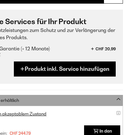
e Services für Ihr Produkt
tzleistungen zum Schutz und zur Verlängerung der
es Produkts.
Garantie (+ 12 Monate)
CHF 20,99
?
Produkt inkl. Service hinzufügen
erhältlich
in akzeptablem Zustand
In den
ein:
CHF 244,79