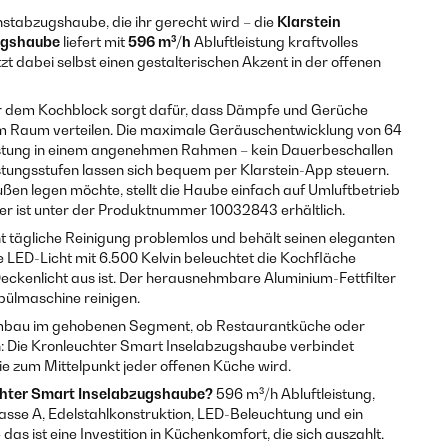
nstabzugshaube, die ihr gerecht wird – die
Klarstein
ugshaube
liefert mit
596 m³/h
Abluftleistung kraftvolles
zt dabei selbst einen gestalterischen Akzent in der offenen
 dem Kochblock sorgt dafür, dass Dämpfe und Gerüche
 im Raum verteilen. Die maximale Geräuschentwicklung von 64
 Leistung in einem angenehmen Rahmen – kein Dauerbeschallen
tungsstufen lassen sich bequem per Klarstein-App steuern.
ßen legen möchte, stellt die Haube einfach auf Umluftbetrieb
ter ist unter der Produktnummer 10032843 erhältlich.
 tägliche Reinigung problemlos und behält seinen eleganten
e LED-Licht mit 6.500 Kelvin beleuchtet die Kochfläche
ckenlicht aus ist. Der herausnehmbare Aluminium-Fettfilter
Spülmaschine reinigen.
bau im gehobenen Segment, ob Restaurantküche oder
 Die Kronleuchter Smart Inselabzugshaube verbindet
sie zum Mittelpunkt jeder offenen Küche wird.
chter Smart Inselabzugshaube?
596 m³/h Abluftleistung,
lasse A, Edelstahlkonstruktion, LED-Beleuchtung und ein
das ist eine Investition in Küchenkomfort, die sich auszahlt.