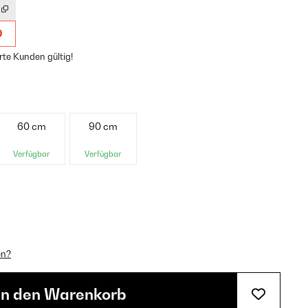
9
rte Kunden gültig!
60 cm
90 cm
Verfügbar
Verfügbar
en?
In den Warenkorb