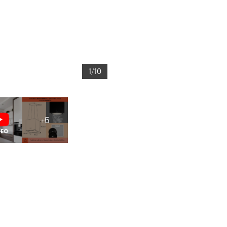
1/10
+5