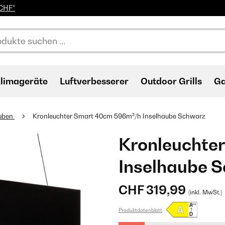
0CHF*
limageräte
Luftverbesserer
Outdoor Grills
Ga
auben
Kronleuchter Smart 40cm 596m³/h Inselhaube Schwarz
Kronleuchte
Inselhaube 
CHF 319,99
(inkl. MwSt.)
Produktdatenblatt