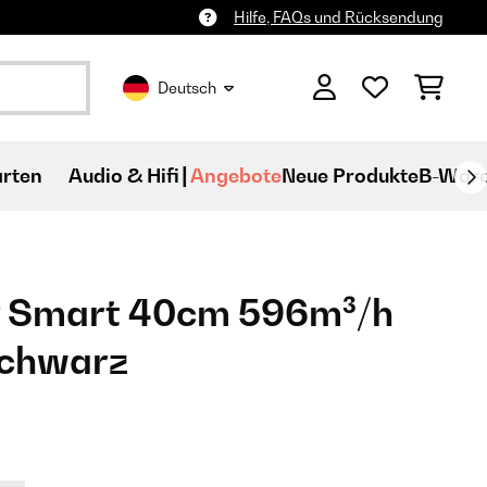
Hilfe, FAQs und Rücksendung
Deutsch
rten
Audio & Hifi
Angebote
Neue Produkte
B-War
r Smart 40cm 596m³/h
Schwarz