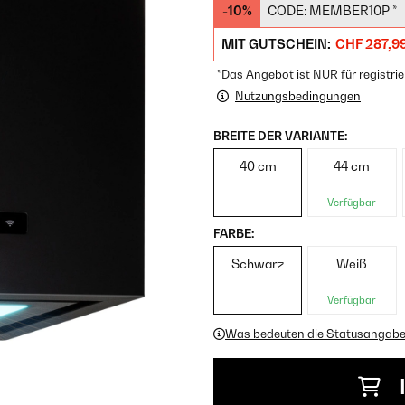
-10%
CODE:
MEMBER10P
*
MIT GUTSCHEIN:
CHF 287,9
*Das Angebot ist NUR für registrie
Nutzungsbedingungen
BREITE DER VARIANTE:
40 cm
44 cm
Verfügbar
FARBE:
Schwarz
Weiß
Verfügbar
Was bedeuten die Statusangab