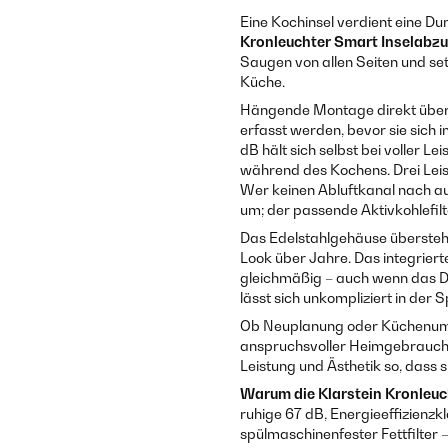
Eine Kochinsel verdient eine Du
Kronleuchter Smart Inselabz
Saugen von allen Seiten und set
Küche.
Hängende Montage direkt über
erfasst werden, bevor sie sich
dB hält sich selbst bei voller
während des Kochens. Drei Leis
Wer keinen Abluftkanal nach au
um; der passende Aktivkohlefil
Das Edelstahlgehäuse übersteht
Look über Jahre. Das integriert
gleichmäßig – auch wenn das De
lässt sich unkompliziert in der 
Ob Neuplanung oder Küchenum
anspruchsvoller Heimgebrauch:
Leistung und Ästhetik so, dass 
Warum die Klarstein Kronleu
ruhige 67 dB, Energieeffizienzk
spülmaschinenfester Fettfilter – 