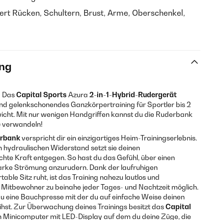
iert Rücken, Schultern, Brust, Arme, Oberschenkel,
ng
! Das
Capital Sports
Azura
2-in-1-Hybrid-Rudergerät
und gelenkschonendes Ganzkörpertraining für Sportler bis 2
cht. Mit nur wenigen Handgriffen kannst du die Ruderbank
e
verwandeln!
rbank
verspricht dir ein einzigartiges Heim-Trainingserlebnis.
en hydraulischen Widerstand setzt sie deinen
e Kraft entgegen. So hast du das Gefühl, über einen
tarke Strömung anzurudern. Dank der laufruhigen
table Sitz ruht, ist das Training nahezu lautlos und
 Mitbewohner zu beinahe jeder Tages- und Nachtzeit möglich.
u eine Bauchpresse mit der du auf einfache Weise deinen
hst. Zur Überwachung deines Trainings besitzt das
Capital
 Minicomputer mit LED-Display auf dem du deine Züge, die