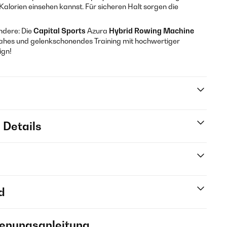
Kalorien einsehen kannst. Für sicheren Halt sorgen die
ndere: Die
Capital Sports
Azura
Hybrid Rowing Machine
ahes und gelenkschonendes Training mit hochwertiger
ign!
 Details
d
ienungsanleitung