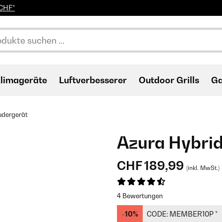
0CHF*
limageräte
Luftverbesserer
Outdoor Grills
Ga
udergerät
Azura Hybri
CHF 189,99
(inkl. MwSt.)
4 Bewertungen
-10%
CODE:
MEMBER10P
*