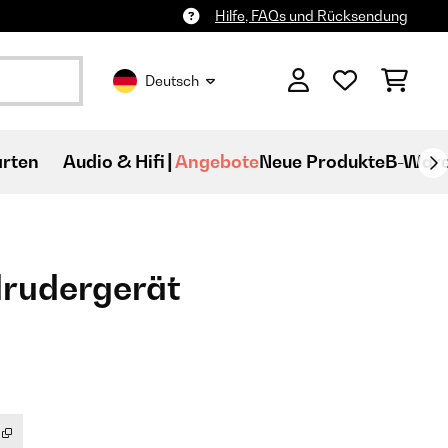
Hilfe, FAQs und Rücksendung
Deutsch
rten
Audio & Hifi
Angebote
Neue Produkte
B-War
drudergerät