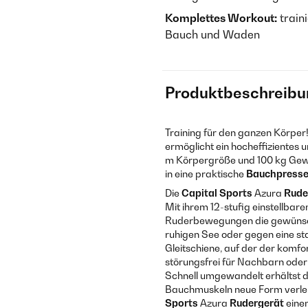
Komplettes Workout:
train
Bauch und Waden
Produktbeschreibu
Training für den ganzen Körper
ermöglicht ein hocheffizientes 
m Körpergröße und 100 kg Gewi
in eine praktische
Bauchpress
Die
Capital Sports
Azura
Rude
Mit ihrem 12-stufig einstellbar
Ruderbewegungen die gewünscht
ruhigen See oder gegen eine s
Gleitschiene, auf der der komfor
störungsfrei für Nachbarn oder
Schnell umgewandelt erhältst d
Bauchmuskeln neue Form verlei
Sports
Azura
Rudergerät
einen