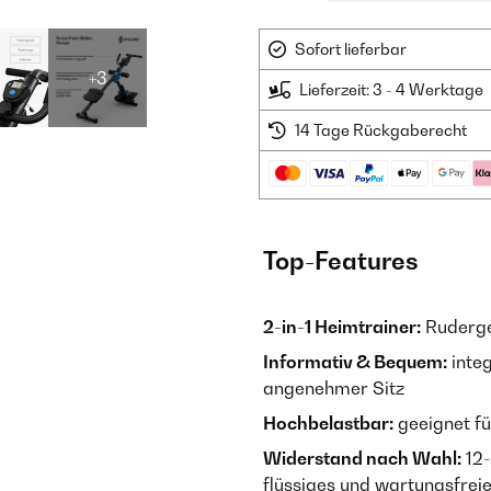
Sofort lieferbar
+3
Lieferzeit: 3 - 4 Werktage
14 Tage Rückgaberecht
Top-Features
2-in-1 Heimtrainer:
Ruderge
Informativ & Bequem:
integ
angenehmer Sitz
Hochbelastbar:
geeignet fü
Widerstand nach Wahl:
12-
flüssiges und wartungsfreie