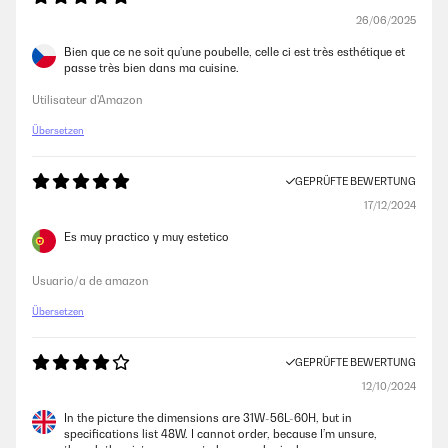
26/06/2025
Bien que ce ne soit qu’une poubelle, celle ci est très esthétique et
passe très bien dans ma cuisine.
Utilisateur d'Amazon
Übersetzen
GEPRÜFTE BEWERTUNG
17/12/2024
Es muy practico y muy estetico
Usuario/a de amazon
Übersetzen
GEPRÜFTE BEWERTUNG
12/10/2024
In the picture the dimensions are 31W-56L-60H, but in
specifications list 48W. I cannot order, because I’m unsure,