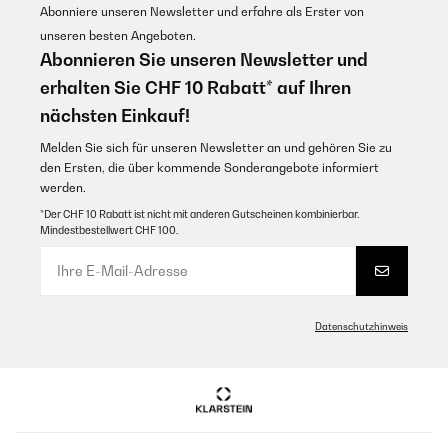
Utente Amazon
Abonniere unseren Newsletter und erfahre als Erster von
Amazon-Benutzer
unseren besten Angeboten.
Übersetzen
Abonnieren Sie unseren Newsletter und
GEPRÜFTE BEWERTUNG
erhalten Sie CHF 10 Rabatt* auf Ihren
GEPRÜFTE BEWERTUNG
11/12/2024
18/12/2024
nächsten Einkauf!
Habe mir die Maschine bestellt. Der erste Teig wurde geknetet. Bis jetzt
Ottimo prodotto completo di tutto, forse un po’ plasticoso la
arbeitet sie super. Mixer wird fast täglich genutzt für smoothie's.
Melden Sie sich für unseren Newsletter an und gehören Sie zu
parte esterna
den Ersten, die über kommende Sonderangebote informiert
Amazon-Benutzer
werden.
Utente Amazon
*Der CHF 10 Rabatt ist nicht mit anderen Gutscheinen kombinierbar.
Übersetzen
Mindestbestellwert CHF 100.
GEPRÜFTE BEWERTUNG
07/12/2024
GEPRÜFTE BEWERTUNG
Die beste Hilfe die wir je hatten beim Teig machen und Plätzchen
08/12/2024
backen
Produit qui convient parfaitement a une utilisation diversifiée,
Datenschutzhinweis
Amazon-Benutzer
tout en un, rapide souple efficace !
Utilisateur d'Amazon
GEPRÜFTE BEWERTUNG
Übersetzen
03/05/2024