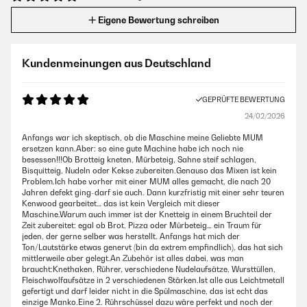
Eigene Bewertung schreiben
Kundenmeinungen aus Deutschland
GEPRÜFTE BEWERTUNG
24/02/2026
Anfangs war ich skeptisch, ob die Maschine meine Geliebte MUM
ersetzen kann.Aber: so eine gute Machine habe ich noch nie
besessen!!!Ob Brotteig kneten, Mürbeteig, Sahne steif schlagen,
Bisquitteig, Nudeln oder Kekse zubereiten.Genauso das Mixen ist kein
Problem.Ich habe vorher mit einer MUM alles gemacht, die nach 20
Jahren defekt ging-darf sie auch. Dann kurzfristig mit einer sehr teuren
Kenwood gearbeitet… das ist kein Vergleich mit dieser
Maschine.Warum auch immer ist der Knetteig in einem Bruchteil der
Zeit zubereitet: egal ob Brot, Pizza oder Mürbeteig… ein Traum für
jeden, der gerne selber was herstellt. Anfangs hat mich der
Ton/Lautstärke etwas genervt (bin da extrem empfindlich), das hat sich
mittlerweile aber gelegt.An Zubehör ist alles dabei, was man
braucht:Knethaken, Rührer, verschiedene Nudelaufsätze, Wursttüllen,
Fleischwolfaufsätze in 2 verschiedenen Stärken.Ist alle aus Leichtmetall
gefertigt und darf leider nicht in die Spülmaschine, das ist echt das
einzige Manko.Eine 2. Rührschüssel dazu wäre perfekt und noch der