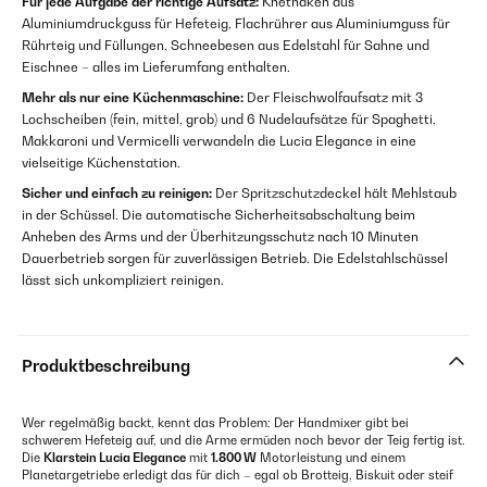
Für jede Aufgabe der richtige Aufsatz:
Knethaken aus
Aluminiumdruckguss für Hefeteig, Flachrührer aus Aluminiumguss für
Rührteig und Füllungen, Schneebesen aus Edelstahl für Sahne und
Eischnee – alles im Lieferumfang enthalten.
Mehr als nur eine Küchenmaschine:
Der Fleischwolfaufsatz mit 3
Lochscheiben (fein, mittel, grob) und 6 Nudelaufsätze für Spaghetti,
Makkaroni und Vermicelli verwandeln die Lucia Elegance in eine
vielseitige Küchenstation.
Sicher und einfach zu reinigen:
Der Spritzschutzdeckel hält Mehlstaub
in der Schüssel. Die automatische Sicherheitsabschaltung beim
Anheben des Arms und der Überhitzungsschutz nach 10 Minuten
Dauerbetrieb sorgen für zuverlässigen Betrieb. Die Edelstahlschüssel
lässt sich unkompliziert reinigen.
Produktbeschreibung
Wer regelmäßig backt, kennt das Problem: Der Handmixer gibt bei
schwerem Hefeteig auf, und die Arme ermüden noch bevor der Teig fertig ist.
Die
Klarstein Lucia Elegance
mit
1.800 W
Motorleistung und einem
Planetargetriebe erledigt das für dich – egal ob Brotteig, Biskuit oder steif