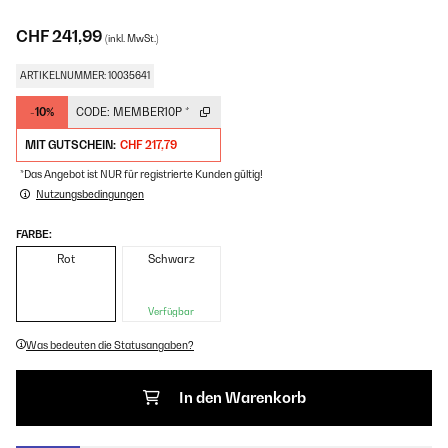
CHF 241,99
(inkl. MwSt.)
ARTIKELNUMMER: 10035641
-10%
CODE:
MEMBER10P
*
MIT GUTSCHEIN:
CHF 217,79
*Das Angebot ist NUR für registrierte Kunden gültig!
Nutzungsbedingungen
FARBE:
Rot
Schwarz
Verfügbar
Was bedeuten die Statusangaben?
In den Warenkorb