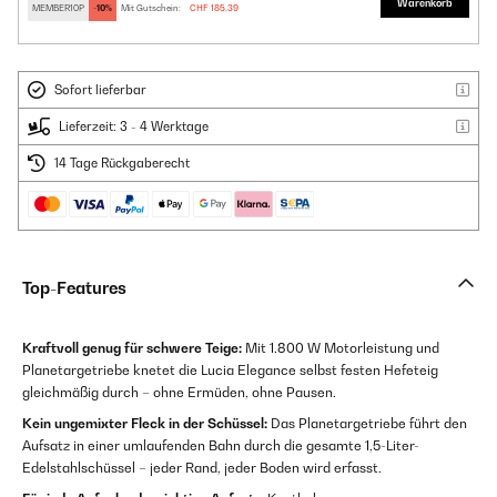
Warenkorb
MEMBER10P
-10%
Mit Gutschein:
CHF 185,39
Sofort lieferbar
Lieferzeit: 3 - 4 Werktage
14 Tage Rückgaberecht
Top-Features
Kraftvoll genug für schwere Teige:
Mit 1.800 W Motorleistung und
Planetargetriebe knetet die Lucia Elegance selbst festen Hefeteig
gleichmäßig durch – ohne Ermüden, ohne Pausen.
Kein ungemixter Fleck in der Schüssel:
Das Planetargetriebe führt den
Aufsatz in einer umlaufenden Bahn durch die gesamte 1,5-Liter-
Edelstahlschüssel – jeder Rand, jeder Boden wird erfasst.