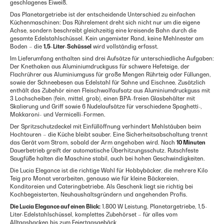
geschlagenes Eiweiß.
Das Planetargetriebe ist der entscheidende Unterschied zu einfachen
Küchenmaschinen: Das Rührelement dreht sich nicht nur um die eigene
Achse, sondern beschreibt gleichzeitig eine kreisende Bahn durch die
gesamte Edelstahlschüssel. Kein ungemixter Rand, keine Mehlnester am
Boden – die
1,5-Liter-Schüssel
wird vollständig erfasst.
Im Lieferumfang enthalten sind drei Aufsätze für unterschiedliche Aufgaben:
Der Knethaken aus Aluminiumdruckguss für schwere Hefeteige, der
Flachrührer aus Aluminiumguss für große Mengen Rührteig oder Füllungen,
sowie der Schneebesen aus Edelstahl für Sahne und Eischnee. Zusätzlich
enthält das Zubehör einen Fleischwolfaufsatz aus Aluminiumdruckguss mit
3 Lochscheiben (fein, mittel, grob), einen BPA-freien Glasbehälter mit
Skalierung und Griff sowie 6 Nudelaufsätze für verschiedene Spaghetti-,
Makkaroni- und Vermicelli-Formen.
Der Spritzschutzdeckel mit Einfüllöffnung verhindert Mehlstäuben beim
Hochtouren – die Küche bleibt sauber. Eine Sicherheitsabschaltung trennt
das Gerät vom Strom, sobald der Arm angehoben wird. Nach
10 Minuten
Dauerbetrieb greift der automatische Überhitzungsschutz. Rutschfeste
Saugfüße halten die Maschine stabil, auch bei hohen Geschwindigkeiten.
Die Lucia Elegance ist die richtige Wahl für Hobbybäcker, die mehrere Kilo
Teig pro Monat verarbeiten, genauso wie für kleine Bäckereien,
Konditoreien und Cateringbetriebe. Als Geschenk liegt sie richtig bei
Kochbegeisterten, Neuhaushaltsgründern und angehenden Profis.
Die Lucia Elegance auf einen Blick:
1.800 W Leistung, Planetargetriebe, 1,5-
Liter-Edelstahlschüssel, komplettes Zubehörset – für alles vom
Alltagsbacken bis zum Feiertagsgebäck.