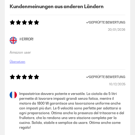
Ich bin sehr zufrieden, eine wirklich empfehlenswerte Küchenmaschine
Kundenmeinungen aus anderen Ländern
mit einem guten Preis-Leistungsverhältnis.
Amazon-Benutzer
GEPRÜFTE BEWERTUNG
20/01/2026
GEPRÜFTE BEWERTUNG
#ERROR!
25/07/2025
Super Küchenmaschine mit viel Zubehör und unschlagbar im Preis.
Amazon user
Absolut super schnelle Lieferung ( Montag bestell, Dienstag geliefert).
Bin sehr zufrieden.
Übersetzen
Amazon-Benutzer
GEPRÜFTE BEWERTUNG
10/12/2025
GEPRÜFTE BEWERTUNG
Impastatrice davvero potente e versatile. La ciotola da 5 litri
08/01/2025
permette di lavorare impasti grandi senza fatica, mentre il
motore da 1800 W garantisce una lavorazione uniforme anche
Diese Küchenmaschine war vor etwas mehr als einem Jahr das
con impasti più duri. Le 6 velocità sono perfette per adattarsi a
Weihnachtsgeschenk für meine Mutter. Sie liebt sie innig. Seitdem gibt
ogni preparazione. Ottima anche la presenza del tritacarne e del
es fast jede Woche einen Kuchen . Sie steht auf der Arbeitsfläche und
frullatore, che la rendono una vera stazione completa per la
wird wirklich viel und gerne bebaut
cucina. Solida, stabile e semplice da usare. Ottima anche come
regalo!
Amazon-Benutzer