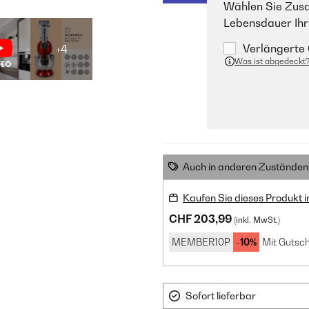
Wählen Sie Zusa
Lebensdauer Ihr
Verlängerte 
+4
Was ist abgedeckt
Auch in anderen Zuständen 
Kaufen Sie dieses Produkt 
CHF 203,99
(inkl. MwSt.)
MEMBER10P
-10%
Mit Gutsch
Sofort lieferbar