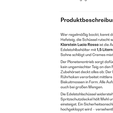
Produktbeschreibu
Wer regelmäßig backt, kennt d
Hefeteig, die Schüssel rutscht
Klarstein Lucia Rossa
ist die 
Edelstahlbehälter mit
1,5 Litern
Sahne schlägt und Cremes mixt
Der Planetenantrieb sorgt dafü
kein ungemischter Teig an den R
Zubehörset deckt alles ab: Der
Rührhaken verarbeitet mittler
Biskuitmassen in Form. Alle Au
auch bei großen Mengen.
Die Edelstahlschüssel widerste
Spritzschutzdeckel hält Mehl und
einsteigst. Ein Sicherheitsansc
hochgeklappt wird – versehentl