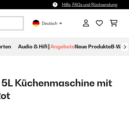
Hilfe, FAQs und Rücksendung
Deutsch
rten
Audio & Hifi
Angebote
Neue Produkte
B-War
 5L Küchenmaschine mit
Rot