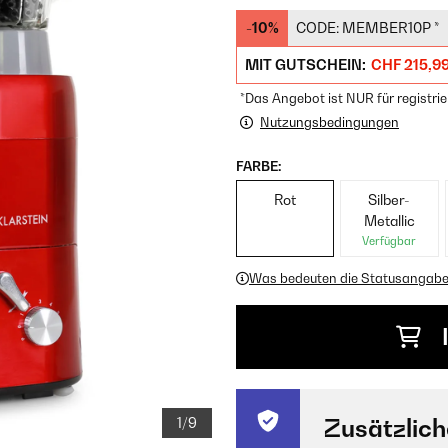
-10%
CODE:
MEMBER10P
*
MIT GUTSCHEIN:
CHF 215,9
*Das Angebot ist NUR für registrie
Nutzungsbedingungen
FARBE:
Rot
Silber-
Metallic
Verfügbar
Was bedeuten die Statusangab
1/9
Zusätzlich