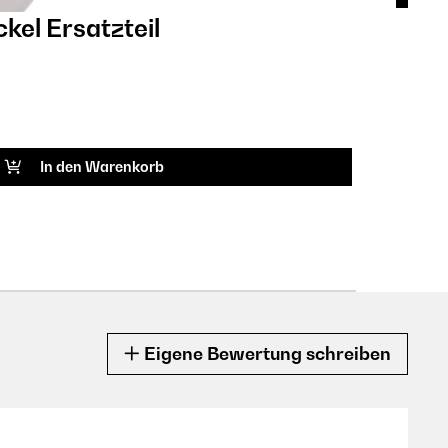
ckel Ersatzteil
Bel
CHF
ARTIK
In den Warenkorb
Eigene Bewertung schreiben