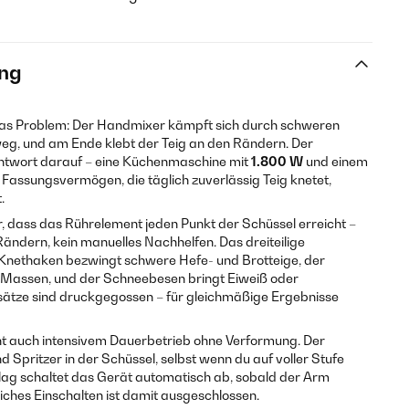
ng
as Problem: Der Handmixer kämpft sich durch schweren
 weg, und am Ende klebt der Teig an den Rändern. Der
Antwort darauf – eine Küchenmaschine mit
1.800 W
und einem
Fassungsvermögen, die täglich zuverlässig Teig knetet,
.
r, dass das Rührelement jeden Punkt der Schüssel erreicht –
ändern, kein manuelles Nachhelfen. Das dreiteilige
 Knethaken bezwingt schwere Hefe- und Brotteige, der
e Massen, und der Schneebesen bringt Eiweiß oder
fsätze sind druckgegossen – für gleichmäßige Ergebnisse
ht auch intensivem Dauerbetrieb ohne Verformung. Der
 Spritzer in der Schüssel, selbst wenn du auf voller Stufe
hlag schaltet das Gerät automatisch ab, sobald der Arm
iches Einschalten ist damit ausgeschlossen.