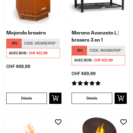
Mojanda braséro
Merano Avanzato L |
brasero 3 en 1
-10%
CODE:
MEMBER10P
*
-10%
CODE:
MEMBER10P
*
AVEC BON :
CHF 422,99
AVEC BON :
CHF 422,99
CHF 469,99
CHF 469,99
Détails
Détails