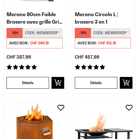
Merano 80cm Faible
Merano Circolo L |
Brasero avec grille Gris
brasero 3 en 1
clair
-10%
CODE:
MEMBER10P
*
-10%
CODE:
MEMBER10P
*
AVEC BON :
CHF 349,19
AVEC BON :
CHF 412,19
CHF 387,99
CHF 457,99
Détails
Détails