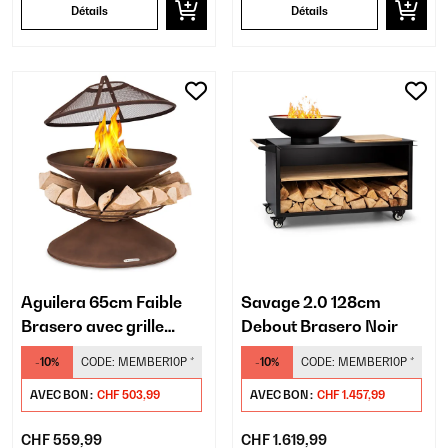
Détails
Détails
Aguilera 65cm Faible
Savage 2.0 128cm
Brasero avec grille
Debout Brasero Noir
Rouiller
-10%
CODE:
MEMBER10P
*
-10%
CODE:
MEMBER10P
*
AVEC BON :
CHF 503,99
AVEC BON :
CHF 1.457,99
CHF 559,99
CHF 1.619,99