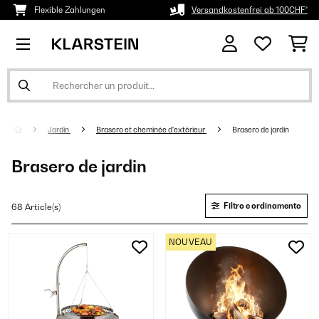
Flexible Zahlungen
Versandkostenfrei ab 100CHF*
Jardin
Brasero et cheminée d'extérieur
Brasero de jardin
Brasero de jardin
Filtro e ordinamento
68 Article(s)
NOUVEAU