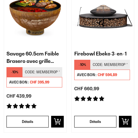
Savage 60.5cm Faible
Firebowl Ebeko 3-en-1
Brasero avec grille
-10%
CODE:
MEMBER10P
*
Rouiller
-10%
CODE:
MEMBER10P
*
AVEC BON :
CHF 594,89
AVEC BON :
CHF 395,99
CHF 660,99
CHF 439,99
Détails
Détails