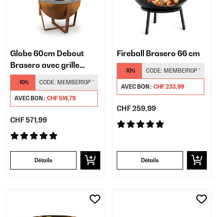
Globe 60cm Debout
Fireball Brasero 66 cm
Brasero avec grille
-10%
CODE:
MEMBER10P
*
Rouiller
-10%
CODE:
MEMBER10P
*
AVEC BON :
CHF 233,99
AVEC BON :
CHF 514,79
CHF 259,99
CHF 571,99
Détails
Détails