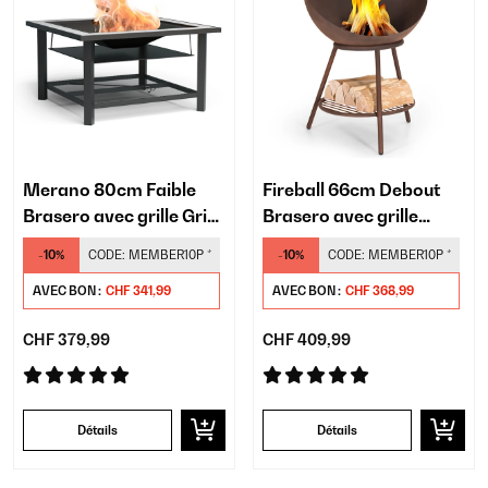
Merano 80cm Faible
Fireball 66cm Debout
Brasero avec grille Gris
Brasero avec grille
clair/noir
Rouiller
-10%
CODE:
MEMBER10P
*
-10%
CODE:
MEMBER10P
*
AVEC BON :
CHF 341,99
AVEC BON :
CHF 368,99
CHF 379,99
CHF 409,99
Détails
Détails