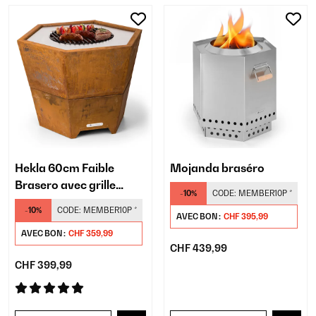
Hekla 60cm Faible
Mojanda braséro
Brasero avec grille
-10%
CODE:
MEMBER10P
*
Rouiller
-10%
CODE:
MEMBER10P
*
AVEC BON :
CHF 395,99
AVEC BON :
CHF 359,99
CHF 439,99
CHF 399,99