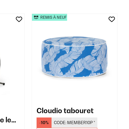
REMIS À NEUF
Cloudio tabouret
e les
-10%
CODE:
MEMBER10P
*