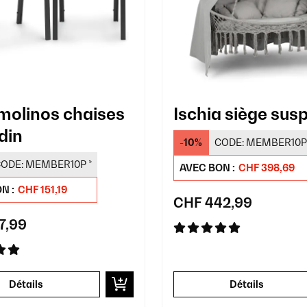
molinos chaises
Ischia siège sus
din
-10%
CODE:
MEMBER10P
ODE:
MEMBER10P
*
AVEC BON :
CHF 398,69
N :
CHF 151,19
CHF 442,99
7,99
Détails
Détails