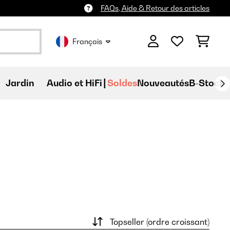
FAQs, Aide & Retour des articles
Français
Jardin
Audio et HiFi
Soldes
Nouveautés
B-Stock
Topseller (ordre croissant)