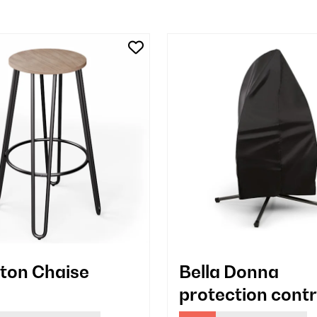
ton Chaise
Bella Donna
o
protection contr
intempéries