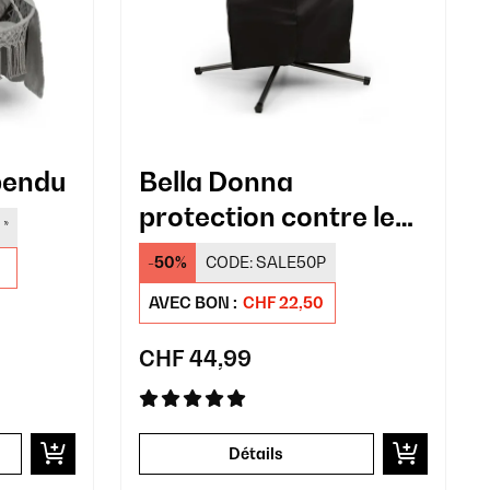
pendu
Bella Donna
protection contre les
*
intempéries
-50%
CODE:
SALE50P
AVEC BON :
CHF 22,50
CHF 44,99
Détails