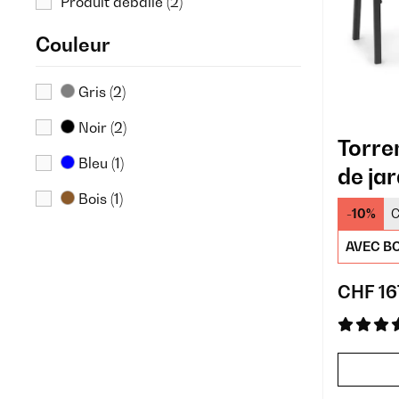
Produit déballé
(2)
Couleur
Gris
(2)
Noir
(2)
Torre
Bleu
(1)
de jar
Bois
(1)
-10%
C
AVEC BO
CHF 16