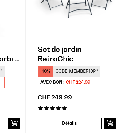
Set de jardin
marbre
RetroChic
*
-10%
CODE:
MEMBER10P
*
AVEC BON :
CHF 224,99
CHF 249,99
Détails