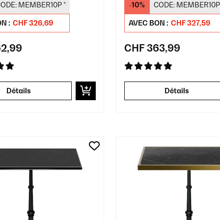
ODE:
MEMBER10P
*
-10%
CODE:
MEMBER10P
N :
CHF 326,69
AVEC BON :
CHF 327,59
2,99
CHF 363,99
Détails
Détails