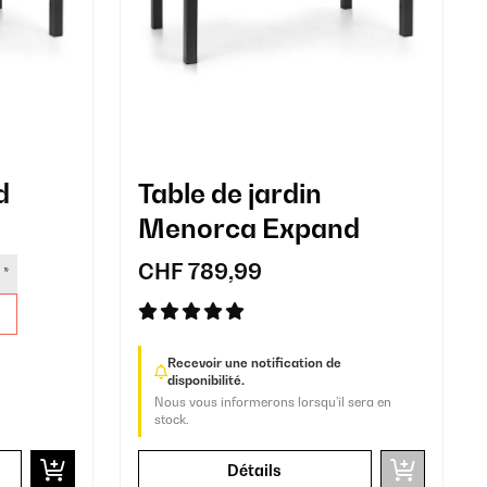
d
Table de jardin
Menorca Expand
CHF 789,99
*
Recevoir une notification de
disponibilité.
Nous vous informerons lorsqu’il sera en
stock.
Détails