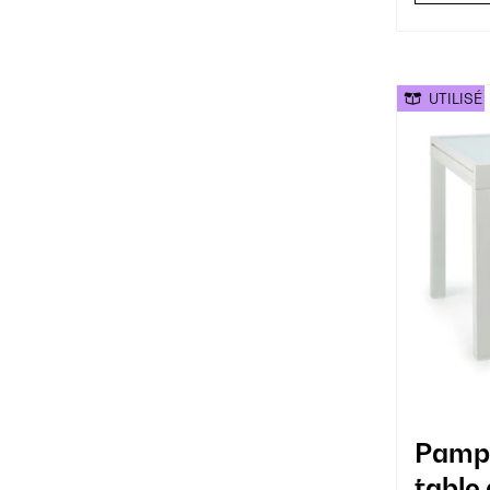
UTILISÉ
Pampl
table 