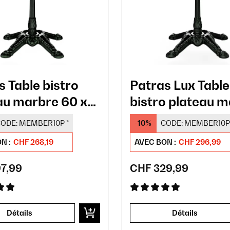
s Table bistro
Patras Lux Table
au marbre 60 x
bistro plateau 
m
60 x 60 cm
ODE:
MEMBER10P
*
-10%
CODE:
MEMBER10P
N :
CHF 268,19
AVEC BON :
CHF 296,99
7,99
CHF 329,99
Détails
Détails