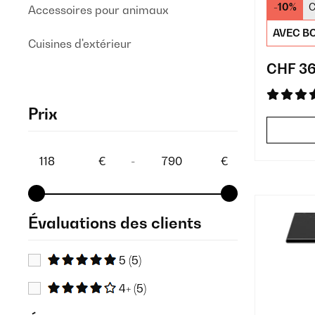
-10%
C
Accessoires pour animaux
AVEC BO
Cuisines d'extérieur
CHF 36
Prix
€
-
€
Évaluations des clients
5
(5)
4+
(5)