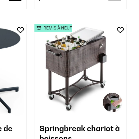
REMIS À NEUF
e de
Springbreak chariot à
boissons