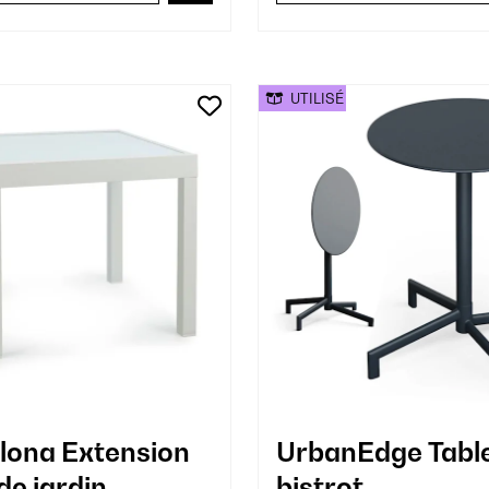
UTILISÉ
ona Extension
UrbanEdge Tabl
de jardin
bistrot