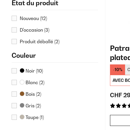
État du produit
Nouveau
(12)
D'occasion
(3)
Produit déballé
(2)
Patra
Couleur
plate
60 c
-10%
C
Noir
(10)
AVEC BO
Blanc
(2)
Bois
(2)
CHF 29
Gris
(2)
Taupe
(1)