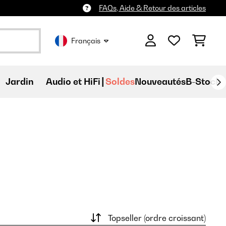
FAQs, Aide & Retour des articles
Français
Jardin
Audio et HiFi
Soldes
Nouveautés
B-Stock
Topseller (ordre croissant)