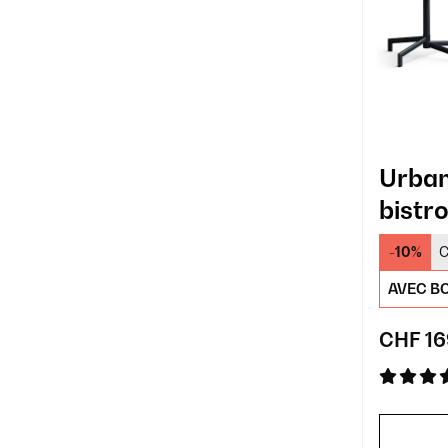
Urban
bistro
-10%
C
AVEC BO
CHF 16