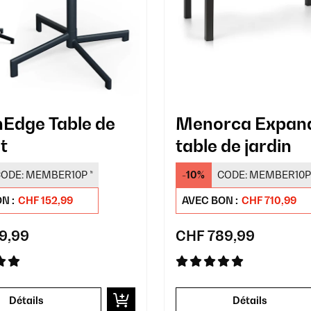
Edge Table de
Menorca Expan
t
table de jardin
ODE:
MEMBER10P
*
-10%
CODE:
MEMBER10P
N :
CHF 152,99
AVEC BON :
CHF 710,99
9,99
CHF 789,99
Détails
Détails