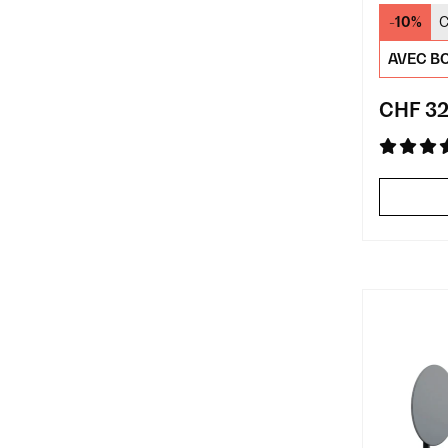
-10%
C
AVEC BO
CHF 32