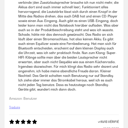
verbinde (den Zusatzlautsprecher brauche ich nun nicht mehr, die
Akkus dort sind auch immer schnell leer). Funktioniert alles
hervorragend, die Lautstärke lässt sich durch einen Knopf in der
Mitte des Radios drehen, das auch DAB hat und einen CD-Player
sowie einen Aux-Eingang. Auch gibt es einen USB-Eingang, doch
leider kann man nicht das Notebook hierüber aufladen. Was aber
auch so in der Produktbeschreibung steht und was ich wusste.
Schade, hätte mir das dennoch gewünscht. Das Radio an sich
läuft über einen Stromanschluss, hat also keinen Akku. Es gibt
auch einen Equilizer sowie eine Fernbedienung. Hat man sich für
Bluetooth entscheiden, erscheint auf dem kleinen Display auch
die Uhrzeit, was ich sehr praktisch finde. Nun zum Klang: Super-
HIFI-Klänge sollte man über die beiden Lautsprecher nicht
erwarten, aber auch nicht Gequäke wie aus einem Küchenradio.
Irgendwo dazwischen. Für mich klingt das Radio sehr dezent und
angenehm, ich habe meine abendliche Freude daran. Kleiner
Nachteil: Das Gerät schalten nach Benutzung nur auf Standby.
Ich ziehe aber immer das Stromkabel heraus, weil ich es auch
nicht jeden Tag benutze. Dass es heutzutage noch Standby-
Geräte gibt, wundert mich dann doch.
Amazon-Benutzer
Traduire
AVIS VÉRIFIÉ