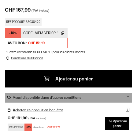
CHF 167,99
(TVA incluse)
RÉF PRODUIT: 53038422
-10%
CODE:
MEMBER10P
*
AVEC BON :
CHF 151,19
*L'offre est valable SEULEMENT pour les clients inscrits
Conditions d'utilisation
Ajouter au panier
Aussi disponible dans d'autres conditions
Achetez ce produit en bon état
CHF 191,99
(TVA incluse)
Ajouter au
panier
MEMBER10P
-10%
Avec bon :
CHF 172,79