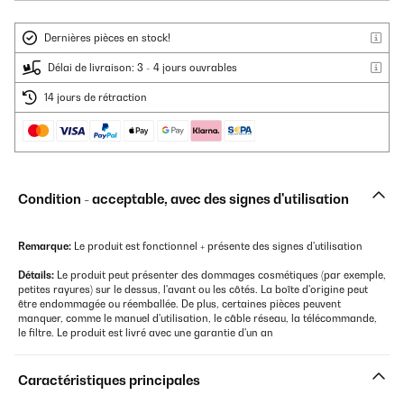
Dernières pièces en stock!
Délai de livraison: 3 - 4 jours ouvrables
14 jours de rétraction
Condition - acceptable, avec des signes d'utilisation
Remarque:
Le produit est fonctionnel + présente des signes d'utilisation
Détails:
Le produit peut présenter des dommages cosmétiques (par exemple,
petites rayures) sur le dessus, l'avant ou les côtés. La boîte d'origine peut
être endommagée ou réemballée. De plus, certaines pièces peuvent
manquer, comme le manuel d'utilisation, le câble réseau, la télécommande,
le filtre. Le produit est livré avec une garantie d'un an
Caractéristiques principales