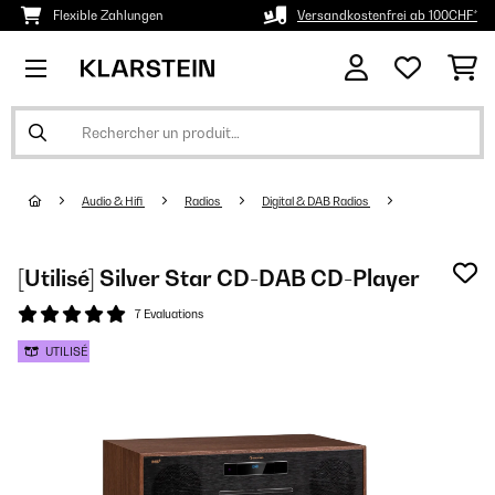
Flexible Zahlungen
Versandkostenfrei ab 100CHF*
Audio & Hifi
Radios
Digital & DAB Radios
[Utilisé] Silver Star CD-DAB CD-Player
7 Evaluations
UTILISÉ