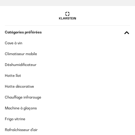
Wir haben uns diesen Radioplayer als Geschenk für unseren
Freund in seiner neuen Wohnung ausgesucht da es zum einen
sehr klassisch und doch auffallend wirkt. Besonders cool ist, das
es entweder freistehend mit den mitgelieferten Beinen genutzt
werden kann oder falls bereits ein geeigneter Platz vorhanden ist
alleine aufgestellt werden kann. Der Sound hat allen Gästen
Catégories préférées
gefallen und auch die zusätzliche Nutzung mittels einer CD oder
dem Handy ist zur heutigen Zeit nicht mehr wegzudenken und
Cave à vin
vorhanden und schnell verbunden. Das Holz ist verarbeitet und
somit ohne scharfe Spähne.
Climatiseur mobile
Amazon-Benutzer
Déshumidificateur
Traduire
Hotte îlot
AVIS VÉRIFIÉ
Hotte décorative
14/04/2022
Chauffage infrarouge
Schnelle Abwicklung, Top Qualität - kann ich nur Empfehlen!
Machine à glaçons
Amazon-Benutzer
Frigo vitrine
Traduire
Rafraîchisseur d'air