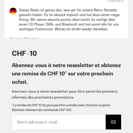
17/05/2022
Dieses Radio ist genau das, was wir für unsere Retro-Sitzecke
gesucht haben. Es ist absolut stylisch und hat dazu einen mega
Klang. Wir waren absolut positiv überrascht. Es verfügt über
einen CD Player, DAB+ und Bluetooth und hat somit alle für uns
wichtigen Funktionen. Würde ich direkt wieder bestellen.
Amazon-Benutzer
Traduire
CHF -10
AVIS VÉRIFIÉ
Abonnez-vous à notre newsletter et obtenez
05/05/2022
une remise de CHF 10* sur votre prochain
Die DAB plus Funktion ist super, ohne Rauschen Sender hören.
achat.
Für die Größe ist der Klang super und es sieht Oldschool aus! ;)
Sehr stylisches Gerät.
Inscrivez-vous à notre newsletter pour être parmi les premiers
informés des prochaines promotions.
Amazon-Benutzer
*La remise de CHF 10 ne peut pas être cumulée avec d’autres coupons.
Traduire
Montant minimum de commande CHF 100.
AVIS VÉRIFIÉ
23/04/2022