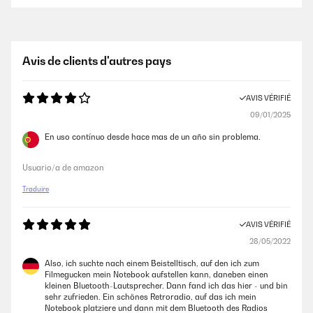
Avis de clients d'autres pays
AVIS VÉRIFIÉ
09/01/2025
En uso contínuo desde hace mas de un año sin problema.
Usuario/a de amazon
Traduire
AVIS VÉRIFIÉ
28/05/2022
Also, ich suchte nach einem Beistelltisch, auf den ich zum
Filmegucken mein Notebook aufstellen kann, daneben einen
kleinen Bluetooth-Lautsprecher. Dann fand ich das hier - und bin
sehr zufrieden. Ein schönes Retroradio, auf das ich mein
Notebook platziere und dann mit dem Bluetooth des Radios