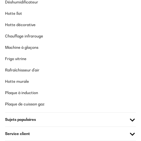
Déshumidificateur
Traduire
Hotte îlot
AVIS VÉRIFIÉ
Hotte décorative
06/12/2025
Chauffage infrarouge
Zu Beginn gab es Probleme mit dem Öffnen der Schublade und
dem Herausnehmen der kleinen Eimer. Nach kurzer Nachfrage
Machine à glaçons
beim Verkäufer konnte das Problem gelöst werden. Alles
funktioniert super. Ich bin sehr zufrieden mit dem Produkt und
Frigo vitrine
kann es nur weiter empfehlen.
Amazon-Benutzer
Rafraîchisseur d'air
Traduire
Hotte murale
Plaque à induction
AVIS VÉRIFIÉ
16/10/2025
Plaque de cuisson gaz
Perfekt, genau wie beschrieben.
Sujets populaires
Amazon-Benutzer
Service client
Traduire