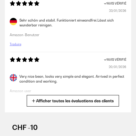
AVIS VÉRIFIÉ
23/01/2026
Sehr schön und stabil. Funktioniert einwandfrei.Lässt sich
wunderbar reinigen.
Amazon-Benutzer
Traduire
AVIS VÉRIFIÉ
20/01/2026
Very nice bean, looks very simple and elegant. Arrived in perfect
condition and working.
Amazon user
Afficher toutes les évaluations des clients
Traduire
AVIS VÉRIFIÉ
20/01/2026
CHF -10
goede en mooie prullenbak. goed product