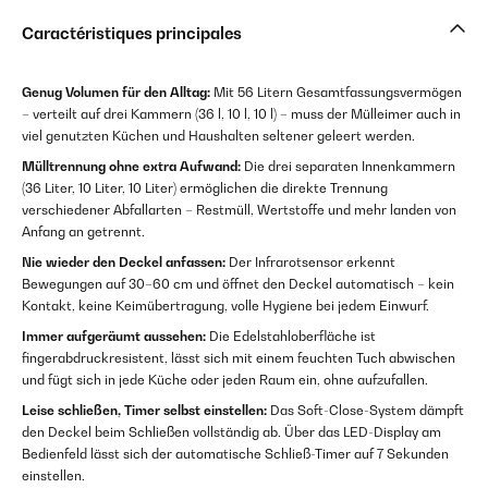
Caractéristiques principales
Genug Volumen für den Alltag:
Mit 56 Litern Gesamtfassungsvermögen
– verteilt auf drei Kammern (36 l, 10 l, 10 l) – muss der Mülleimer auch in
viel genutzten Küchen und Haushalten seltener geleert werden.
Mülltrennung ohne extra Aufwand:
Die drei separaten Innenkammern
(36 Liter, 10 Liter, 10 Liter) ermöglichen die direkte Trennung
verschiedener Abfallarten – Restmüll, Wertstoffe und mehr landen von
Anfang an getrennt.
Nie wieder den Deckel anfassen:
Der Infrarotsensor erkennt
Bewegungen auf 30–60 cm und öffnet den Deckel automatisch – kein
Kontakt, keine Keimübertragung, volle Hygiene bei jedem Einwurf.
Immer aufgeräumt aussehen:
Die Edelstahloberfläche ist
fingerabdruckresistent, lässt sich mit einem feuchten Tuch abwischen
und fügt sich in jede Küche oder jeden Raum ein, ohne aufzufallen.
Leise schließen, Timer selbst einstellen:
Das Soft-Close-System dämpft
den Deckel beim Schließen vollständig ab. Über das LED-Display am
Bedienfeld lässt sich der automatische Schließ-Timer auf 7 Sekunden
einstellen.