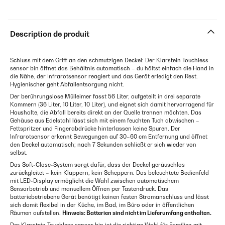
Description de produit
Schluss mit dem Griff an den schmutzigen Deckel: Der Klarstein Touchless
sensor bin öffnet das Behältnis automatisch – du hältst einfach die Hand in
die Nähe, der Infrarotsensor reagiert und das Gerät erledigt den Rest.
Hygienischer geht Abfallentsorgung nicht.
Der berührungslose Mülleimer fasst 56 Liter, aufgeteilt in drei separate
Kammern (36 Liter, 10 Liter, 10 Liter), und eignet sich damit hervorragend für
Haushalte, die Abfall bereits direkt an der Quelle trennen möchten. Das
Gehäuse aus Edelstahl lässt sich mit einem feuchten Tuch abwischen –
Fettspritzer und Fingerabdrücke hinterlassen keine Spuren. Der
Infrarotsensor erkennt Bewegungen auf 30–60 cm Entfernung und öffnet
den Deckel automatisch; nach 7 Sekunden schließt er sich wieder von
selbst.
Das Soft-Close-System sorgt dafür, dass der Deckel geräuschlos
zurückgleitet – kein Klappern, kein Scheppern. Das beleuchtete Bedienfeld
mit LED-Display ermöglicht die Wahl zwischen automatischem
Sensorbetrieb und manuellem Öffnen per Tastendruck. Das
batteriebetriebene Gerät benötigt keinen festen Stromanschluss und lässt
sich damit flexibel in der Küche, im Bad, im Büro oder in öffentlichen
Räumen aufstellen.
Hinweis: Batterien sind nicht im Lieferumfang enthalten.