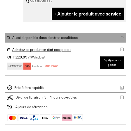
Que couvre-t-il ?
Ajouter le produit avec service
Aussi disponible dans d'autres conditions
Achetez ce produit en état acceptable
CHF 220,99
(TVA incluse)
Ajouter au
panier
MEMBER10P
-10%
Avec bon :
CHF 198,89
Prêt à être expédié
Délai de livraison: 3 - 4 jours ouvrables
14 jours de rétraction