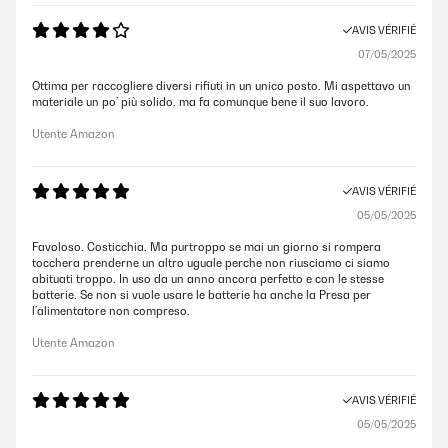
AVIS VÉRIFIÉ
07/05/2025
Ottima per raccogliere diversi rifiuti in un unico posto. Mi aspettavo un
materiale un po’ più solido, ma fa comunque bene il suo lavoro.
Utente Amazon
AVIS VÉRIFIÉ
05/05/2025
Favoloso. Costicchia. Ma purtroppo se mai un giorno si rompera
tocchera prenderne un altro uguale perche non riusciamo ci siamo
abituati troppo. In uso da un anno ancora perfetto e con le stesse
batterie. Se non si vuole usare le batterie ha anche la Presa per
l’alimentatore non compreso.
Utente Amazon
AVIS VÉRIFIÉ
05/05/2025