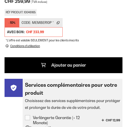
CHF 259,99
(TVA incluse)
RÉF PRODUIT: 10046165
-10%
CODE:
MEMBER10P
*
AVEC BON :
CHF 233,99
*L'offre est valable SEULEMENT pour les clients inscrits
Conditions d'utilisation
Ajouter au panier
Services complémentaires pour votre
produit
Choisissez des services supplémentaires pour protéger
et prolonger la durée de vie de votre produit.
Verlängerte Garantie (+ 12
CHF 12,99
Monate)