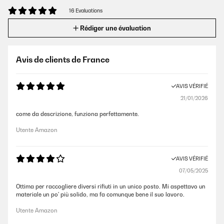
16 Evaluations
Rédiger une évaluation
Avis de clients de France
AVIS VÉRIFIÉ
21/01/2026
come da descrizione, funziona perfettamente.
Utente Amazon
AVIS VÉRIFIÉ
07/05/2025
Ottima per raccogliere diversi rifiuti in un unico posto. Mi aspettavo un
materiale un po' più solido, ma fa comunque bene il suo lavoro.
Utente Amazon