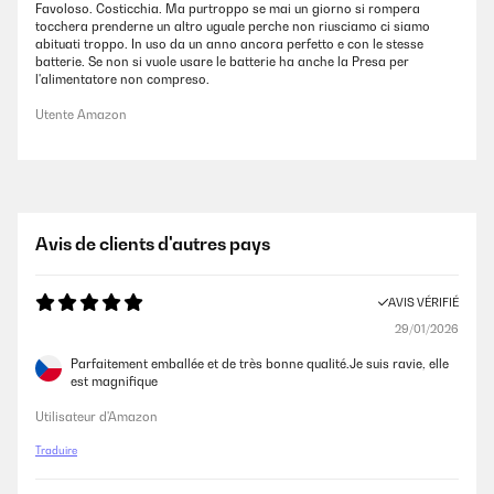
Favoloso. Costicchia. Ma purtroppo se mai un giorno si rompera
tocchera prenderne un altro uguale perche non riusciamo ci siamo
abituati troppo. In uso da un anno ancora perfetto e con le stesse
batterie. Se non si vuole usare le batterie ha anche la Presa per
l'alimentatore non compreso.
Utente Amazon
Avis de clients d'autres pays
AVIS VÉRIFIÉ
29/01/2026
Parfaitement emballée et de très bonne qualité.Je suis ravie, elle
est magnifique
Utilisateur d'Amazon
Traduire