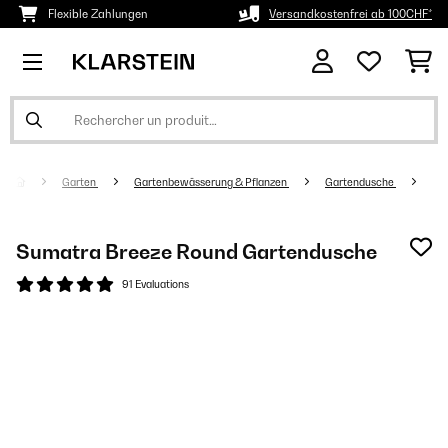
Flexible Zahlungen
Versandkostenfrei ab 100CHF*
Garten
Gartenbewässerung & Pflanzen
Gartendusche
Sumatra Breeze Round Gartendusche
91 Evaluations