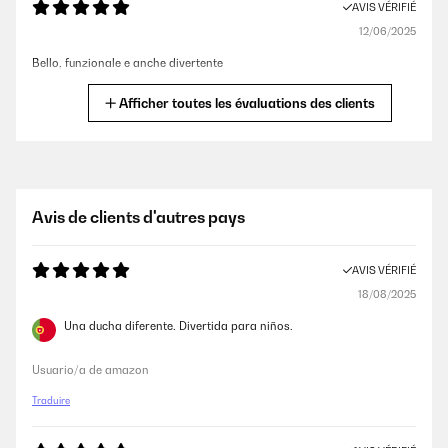
AVIS VÉRIFIÉ
12/06/2025
Bello, funzionale e anche divertente
Utente Amazon
Afficher toutes les évaluations des clients
AVIS VÉRIFIÉ
02/05/2025
Prodotto leggermente ingombrante ma ovviamente le misure sono
Avis de clients d'autres pays
anche riportate in descrizione, la qualità è indiscutibile il
funzionamento (non elettrico- basta semplicemente collegarlo con un
sifone al rubinetto) è molto intuitivo anche se in presenza di regolari
AVIS VÉRIFIÉ
istruzioni per l’uso. E’ possibile regolare i getti dell’acqua che
fuoriescono dal basso verso l’alto per poi ricadere sul soggetto al
18/08/2025
centro della doccia. Ottimo soprattutto d’estate in giardino.
Una ducha diferente. Divertida para niños.
Utente Amazon
Usuario/a de amazon
AVIS VÉRIFIÉ
Traduire
02/05/2025