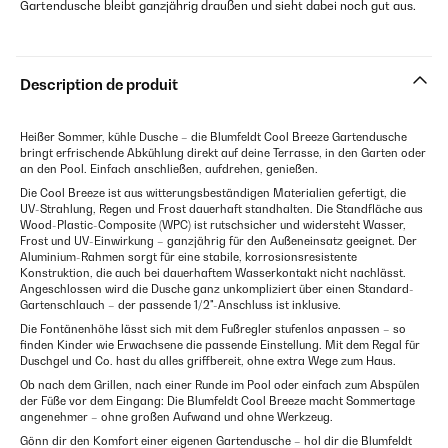
Gartendusche bleibt ganzjährig draußen und sieht dabei noch gut aus.
Description de produit
Heißer Sommer, kühle Dusche – die Blumfeldt Cool Breeze Gartendusche
bringt erfrischende Abkühlung direkt auf deine Terrasse, in den Garten oder
an den Pool. Einfach anschließen, aufdrehen, genießen.
Die Cool Breeze ist aus witterungsbeständigen Materialien gefertigt, die
UV-Strahlung, Regen und Frost dauerhaft standhalten. Die Standfläche aus
Wood-Plastic-Composite (WPC) ist rutschsicher und widersteht Wasser,
Frost und UV-Einwirkung – ganzjährig für den Außeneinsatz geeignet. Der
Aluminium-Rahmen sorgt für eine stabile, korrosionsresistente
Konstruktion, die auch bei dauerhaftem Wasserkontakt nicht nachlässt.
Angeschlossen wird die Dusche ganz unkompliziert über einen Standard-
Gartenschlauch – der passende 1/2"-Anschluss ist inklusive.
Die Fontänenhöhe lässt sich mit dem Fußregler stufenlos anpassen – so
finden Kinder wie Erwachsene die passende Einstellung. Mit dem Regal für
Duschgel und Co. hast du alles griffbereit, ohne extra Wege zum Haus.
Ob nach dem Grillen, nach einer Runde im Pool oder einfach zum Abspülen
der Füße vor dem Eingang: Die Blumfeldt Cool Breeze macht Sommertage
angenehmer – ohne großen Aufwand und ohne Werkzeug.
Gönn dir den Komfort einer eigenen Gartendusche – hol dir die Blumfeldt