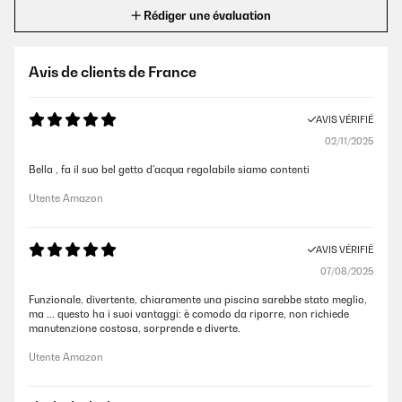
Rédiger une évaluation
Avis de clients de France
AVIS VÉRIFIÉ
02/11/2025
Bella , fa il suo bel getto d'acqua regolabile siamo contenti
Utente Amazon
AVIS VÉRIFIÉ
07/08/2025
Funzionale, divertente, chiaramente una piscina sarebbe stato meglio,
ma ... questo ha i suoi vantaggi: è comodo da riporre, non richiede
manutenzione costosa, sorprende e diverte.
Utente Amazon