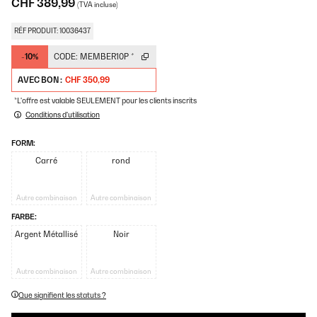
CHF 389,99
(TVA incluse)
RÉF PRODUIT: 10036437
-10%
CODE:
MEMBER10P
*
AVEC BON :
CHF 350,99
*L'offre est valable SEULEMENT pour les clients inscrits
Conditions d'utilisation
FORM:
Carré
rond
Autre combinaison
Autre combinaison
FARBE:
Argent Métallisé
Noir
Autre combinaison
Autre combinaison
Que signifient les statuts ?