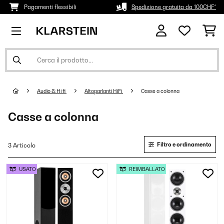
Pagamenti flessibili
Spedizione gratuita da 100CHF*
Audio & Hi fi
Altoparlanti HiFi
Casse a colonna
Casse a colonna
Filtro e ordinamento
3 Articolo
USATO
REIMBALLATO