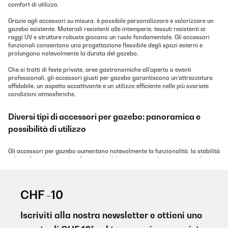
comfort di utilizzo.
Grazie agli accessori su misura, è possibile personalizzare e valorizzare un
gazebo esistente. Materiali resistenti alle intemperie, tessuti resistenti ai
raggi UV e strutture robuste giocano un ruolo fondamentale. Gli accessori
funzionali consentono una progettazione flessibile degli spazi esterni e
prolungano notevolmente la durata del gazebo.
Che si tratti di feste private, aree gastronomiche all'aperto o eventi
professionali, gli accessori giusti per gazebo garantiscono un'attrezzatura
affidabile, un aspetto accattivante e un utilizzo efficiente nelle più svariate
condizioni atmosferiche.
Diversi tipi di accessori per gazebo: panoramica e
possibilità di utilizzo
Gli accessori per gazebo aumentano notevolmente la funzionalità, la stabilità
e il comfort di un gazebo. A seconda del campo di applicazione - giardino,
terrazza, bancarella, evento o campeggio - sono disponibili diversi tipi di
accessori. Una scelta mirata non solo aumenta la durata del gazebo, ma ne
migliora anche la protezione, l'estetica e l'usabilità.
CHF -10
Pareti laterali per gazebo
Iscriviti alla nostra newsletter e ottieni uno
Le pareti laterali per gazebo sono tra gli accessori più importanti per i