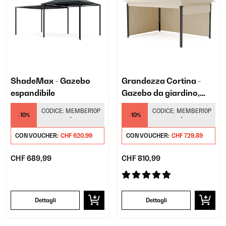
ShadeMax - Gazebo
Grandezza Cortina -
espandibile
Gazebo da giardino,
3x4 m
CODICE:
MEMBER10P
CODICE:
MEMBER10P
-10%
-10%
*
*
CON VOUCHER:
CHF 620,99
CON VOUCHER:
CHF 729,89
CHF 689,99
CHF 810,99
Dettagli
Dettagli