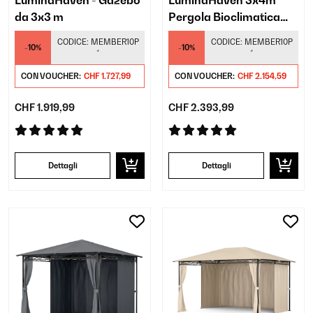
LuminaHaven - Gazebo
LuminaHaven 3x4m
da 3x3 m
Pergola Bioclimatica
Effetto Legno
CODICE:
MEMBER10P
CODICE:
MEMBER10P
-10%
-10%
*
*
CON VOUCHER:
CHF 1.727,99
CON VOUCHER:
CHF 2.154,59
CHF 1.919,99
CHF 2.393,99
Dettagli
Dettagli