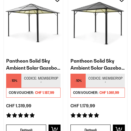
Pantheon Solid Sky
Pantheon Solid Sky
Ambient Solar Gazebo
Ambient Solar Gazebo
con tetto grigio 3x4m
con tetto grigio 3x3m
CODICE:
MEMBER10P
CODICE:
MEMBER10P
-10%
-10%
*
*
CON VOUCHER:
CHF 1.187,99
CON VOUCHER:
CHF 1.061,99
CHF 1.319,99
CHF 1.179,99
Dettagli
Dettagli