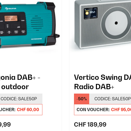
onia DAB+ -
Vertico Swing D
 outdoor
Radio DAB+
CODICE:
SALE50P
-50%
CODICE:
SALE50P
UCHER:
CHF 60,00
CON VOUCHER:
CHF 95,0
9,99
CHF 189,99