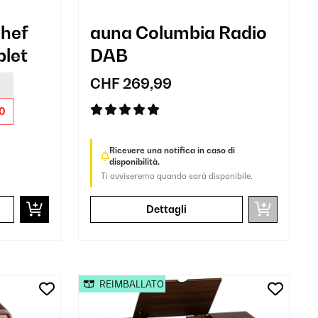
hef
auna Columbia Radio
blet
DAB
CHF 269,99
0
Ricevere una notifica in caso di
disponibilità.
Ti avviseremo quando sarà disponibile.
Dettagli
REIMBALLATO