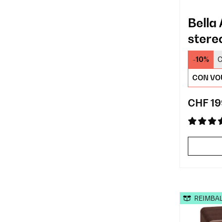
Bella
stere
-10%
C
CON VO
CHF 19
REIMBA