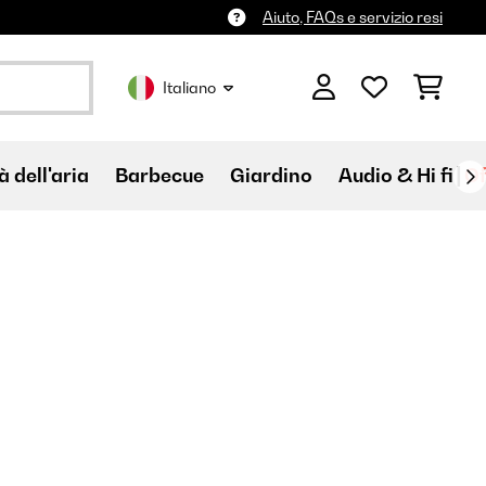
Aiuto, FAQs e servizio resi
Italiano
à dell'aria
Barbecue
Giardino
Audio & Hi fi
Of