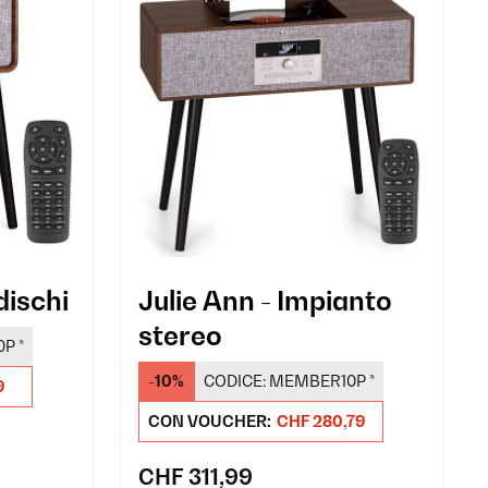
dischi
Julie Ann - Impianto
stereo
0P
*
-10%
CODICE:
MEMBER10P
*
9
CON VOUCHER:
CHF 280,79
CHF 311,99