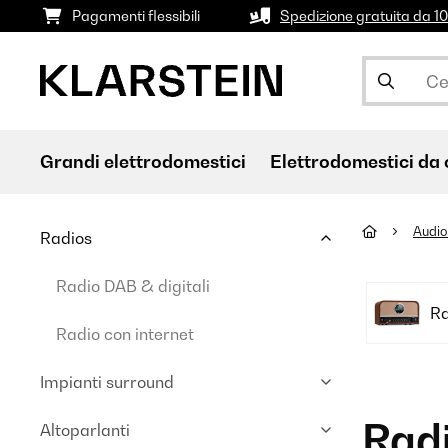
Pagamenti flessibili
Spedizione gratuita da 
Grandi elettrodomestici
Elettrodomestici da 
Audio
Radios
Radio DAB & digitali
Ra
Radio con internet
Impianti surround
Rad
Altoparlanti