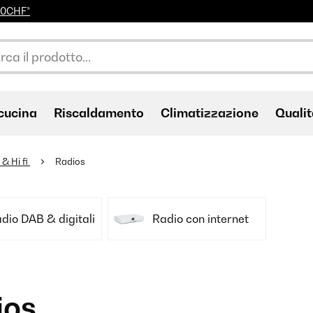
100CHF*
cucina
Riscaldamento
Climatizzazione
Qualit
 & Hi fi
Radios
dio DAB & digitali
Radio con internet
ios