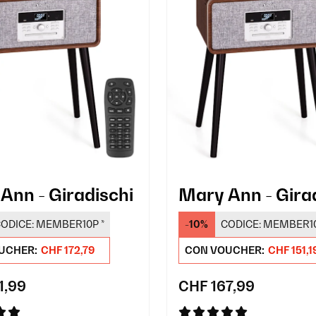
Ann - Giradischi
Mary Ann - Gira
ODICE:
MEMBER10P
*
-10%
CODICE:
MEMBER1
UCHER:
CHF 172,79
CON VOUCHER:
CHF 151,1
1,99
CHF 167,99