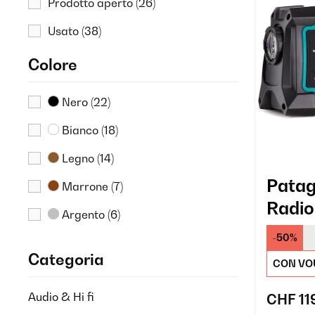
Prodotto aperto
(26)
Usato
(38)
Colore
Nero
(22)
Bianco
(18)
Legno
(14)
Patag
Marrone
(7)
Radio
Argento
(6)
-50%
Rosa
(3)
Categoria
CON VO
Rosso
(1)
Audio & Hi fi
CHF 11
Verde
(1)