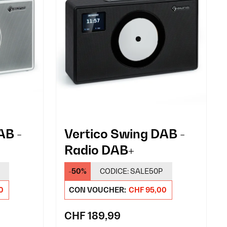
AB -
Vertico Swing DAB -
Radio DAB+
-50%
CODICE:
SALE50P
0
CON VOUCHER:
CHF 95,00
CHF 189,99