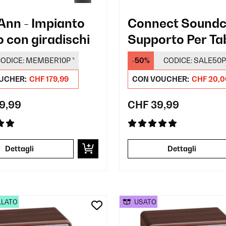
 Ann - Impianto
Connect Soundc
o con giradischi
Supporto Per Ta
ODICE:
MEMBER10P
*
-50%
CODICE:
SALE50P
UCHER:
CHF 179,99
CON VOUCHER:
CHF 20,0
9,99
CHF 39,99
Dettagli
Dettagli
LLATO
USATO