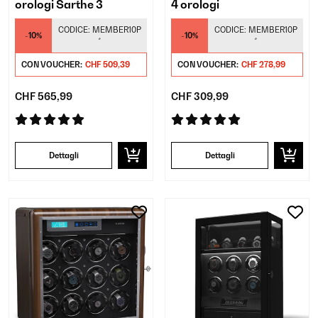
orologi Sarthe 3
4 orologi
CODICE:
MEMBER10P
CODICE:
MEMBER10P
-10%
-10%
*
*
CON VOUCHER:
CHF 509,39
CON VOUCHER:
CHF 278,99
CHF 565,99
CHF 309,99
Dettagli
Dettagli