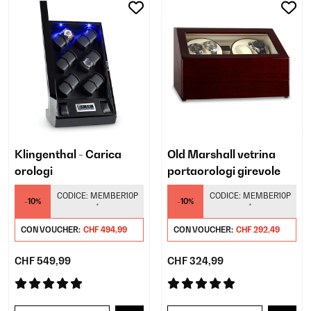
Klingenthal - Carica
Old Marshall vetrina
orologi
portaorologi girevole
CODICE:
MEMBER10P
CODICE:
MEMBER10P
-10%
-10%
*
*
CON VOUCHER:
CHF 494,99
CON VOUCHER:
CHF 292,49
CHF 549,99
CHF 324,99