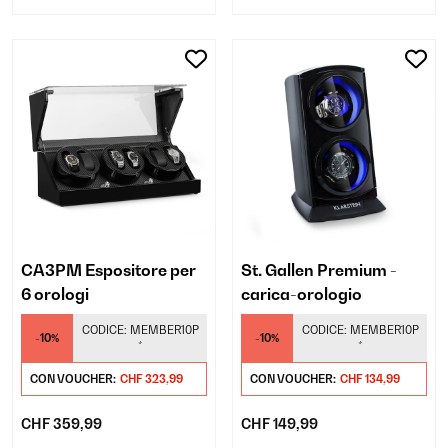
CA3PM Espositore per
St. Gallen Premium -
6 orologi
carica-orologio
CODICE:
MEMBER10P
CODICE:
MEMBER10P
-10%
-10%
*
*
CON VOUCHER:
CHF 323,99
CON VOUCHER:
CHF 134,99
CHF 359,99
CHF 149,99