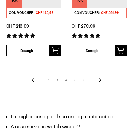
-10%
-10%
*
*
CON VOUCHER:
CHF 192,59
CON VOUCHER:
CHF 251,99
CHF 213,99
CHF 279,99
Dettagli
Dettagli
1
2
3
4
5
6
7
La miglior casa per il suo orologio automatico
A cosa serve un watch winder?