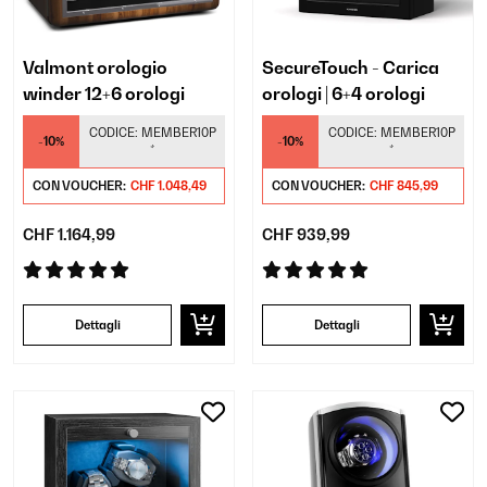
Valmont orologio
SecureTouch - Carica
winder 12+6 orologi
orologi | 6+4 orologi
CODICE:
MEMBER10P
CODICE:
MEMBER10P
-10%
-10%
*
*
CON VOUCHER:
CHF 1.048,49
CON VOUCHER:
CHF 845,99
CHF 1.164,99
CHF 939,99
Dettagli
Dettagli