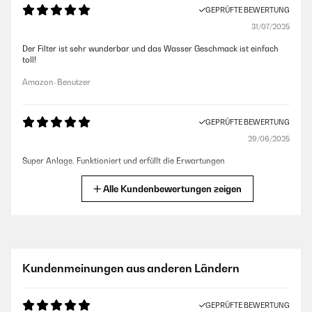
GEPRÜFTE BEWERTUNG
31/07/2025
Der Filter ist sehr wunderbar und das Wasser Geschmack ist einfach
toll!
Amazon-Benutzer
GEPRÜFTE BEWERTUNG
29/06/2025
Super Anlage. Funktioniert und erfüllt die Erwartungen
Amazon-Benutzer
Alle Kundenbewertungen zeigen
GEPRÜFTE BEWERTUNG
17/03/2025
Sehr gute Filterung, aber kein Ersatzfilter im Lieferumfang enthalten
Kundenmeinungen aus anderen Ländern
Amazon-Benutzer
GEPRÜFTE BEWERTUNG