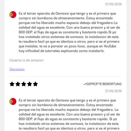
27/05/2025
GEPRÜFTE BEWERTUNG
03/03/2025
Es el tercer aparato de Osmosis que tengo y es el primero que
compro sin bombona de almacenamiento. Estoy encantado
Ich bin begeistert von diesem Wasserfilter. Er ist leise, liefert schnell
porque me ha liberado mucho espacio debajo del fregadero.La
saubergefiltertes Wasser und den Unterschied kann man
calidad del agua es excelente. Con una buena presion y al ser de
schmecken.Im Lieferumfang ist alles dabei, kein Gang zum Baumarkt
800 GDP, el flujo de agua es constante y bastante rapido.Si ya
nötig, das mag ich.Info:Ich habe diesen Wasserfilter inzwischen über
has instalado otros sistemas de osmosis, la instalacion de este,
ein Jahr in Benutzung und nie Probleme damit gehabt.Bei dem
te resultara facil ya que es identica a otros, pero si es el primero
Austausch des PCT Filters habe vermutlich ich einen Fehler gemacht
que instalas, te va a parecer un poco lioso, aunque en YouTube
und nicht die Reihenfolge des Reset beachtet, trotzdem wurde mir
hay infinidad de tutoriales explicando como instalarlo.
unproblematisch und kostenlos ein Ersatzgerät schnell geliefert. Das
nenne ich mehr als perfekten Kundenservice.Noch'n schönen Gruß von
Usuario/a de amazon
"mir"
Übersetzen
Amazon-Benutzer
GEPRÜFTE BEWERTUNG
GEPRÜFTE BEWERTUNG
27/05/2025
03/11/2024
Es el tercer aparato de Osmosis que tengo y es el primero que
compro sin bombona de almacenamiento. Estoy encantado
Der Wasserfilter funktioniert einwandfrei und die Qualität des Wassers
porque me ha liberado mucho espacio debajo del fregadero. La
ist spürbar verbessert. Die Lieferung war schnell und das Gerät war gut
calidad del agua es excelente. Con una buena presion y al ser de
verpackt. Der Verkäufer war sehr hilfsbereit und freundlich.Obwohl das
800 GDP, el flujo de agua es constante y bastante rapido. Si ya
Gerät etwas laut ist, musste ich eine Schall- und Vibrationsisolierung
has instalado otros sistemas de osmosis, la instalacion de este,
darunter anbringen. Ansonsten ist es sehr empfehlenswert für jeden,
te resultara facil ya que es identica a otros, pero si es el primero
der sauberes und frisches Wasser schätzt.