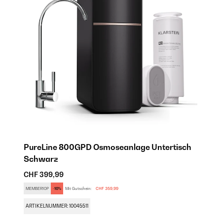
h
PureLine 800GPD Osmoseanlage​ Untertisch
P
Schwarz
S
CHF 399,99
C
MEMBER10P
-10%
Mit Gutschein:
CHF 359,99
ME
ARTIKELNUMMER: 10045511
AR