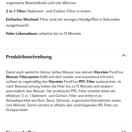
organische Bestandteile und rote Würmer
2-in-1-Filter:
Sediment- und Carbon-Filter in einem
Einfacher Wechsel:
Filter sind mit wenigen Handgriffen in Sekunden
ausgetauscht
Hohe Lebensdauer:
arbeitet bis zu 12 Monate
Produktbeschreibung
Damit auch weiterhin klares, kaltes Wasser aus deinem
Klarstein
PureFina
Wasser-Filtersystem
fließt und dich sauber und erquickend erfrischt,
solltest du regelmäßig den
Klarstein
PureFina
PPC-Filter
austauschen. Je
nach Beanspruchung halten die Filter bis zu 12 Monate und säubern
unermüdlich das Wasser. Der praktische PPC-Filter arbeitet dabei als
effektiver 2-in-1 Sediment- und Carbon-Filter und entfernt so
Schwebpartikel wie Rost, Sand, Schmutz, organische Kleinteilchen sowie
rote Würmer. Damit schützt er effektiv den nachfolgenden RO-Filter vor
Grobpartikeln.