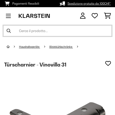
Pagamenti flessibili
Spedizione gratuita da 100CHF*
Haushaltsgeräte
Weinkühlschränke
Türscharnier - Vinovilla 31