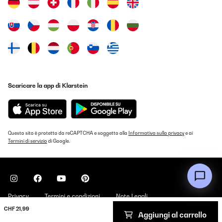
Scaricare la app di Klarstein
Questo sito è protetto da reCAPTCHA e soggetto alla
Informativa sulla privacy
e ai
Termini di servizio
di Google.
Privacy
Termini e condizioni
Note Legali
CHF 21,99
Aggiungi al carrello
Copyright © 2026 Klarstein. All rights reserved