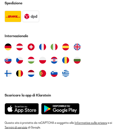
suele ser difícil de calentar.Aunque el Bansin hizo lo posible y sin
Spedizione
duda funcionaría de maravilla en habitaciones más pequeñas o
en edificios nuevos mejor aislados, en mi caso concreto no logró
alcanzar la temperatura confortable que deseaba en ese espacio
tan grande. Es perfecto para habitaciones de tamaño normal o
como calefacción complementaria, pero para el vestíbulo de mi
edificio antiguo, lamentablemente tengo que buscar una solución
aún más potente.Conclusión:Es una verdadera lástima, porque
Internazionale
devuelvo el aparato con mucha pena. El Klarstein Bansin es un
dispositivo de alta calidad, elegante e ingenioso. Para el usuario
doméstico medio, es una compra imprescindible. Personalmente,
necesito un aparato con aún más potencia para mis necesidades
específicas. Sin embargo, ¡fue una gran experiencia y un
producto fantástico!
Usuario/a de amazon
Tradurre
VALUTAZIONE VERIFICATA
Scaricare la app di Klarstein
04/11/2025
Brilliant. This is now my third. Works wonders in heating up a
room. Have not tried the WiFi option.
Amazon user
Questo sito è protetto da reCAPTCHA e soggetto alla
Informativa sulla privacy
e ai
Termini di servizio
di Google.