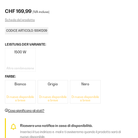
CHF 169,99
(IVA inclusa)
Scheda del prodotto
CODICE ARTICOLO: 10041209
LEISTUNG DER VARIANTE:
1500 W
Altra combinazione
FARBE:
Bianco
Grigio
Nero
Di nuovo disponibile
Di nuovo disponibile
Di nuovo disponibile
a breve
a breve
a breve
Cosa significano gli stati?
Ricevere una notifica in caso di disponibilità.
Inserisci il tuo indirizzo e-mail e ti avviseremo quando il prodotto sarà di
nuovo disponibile.