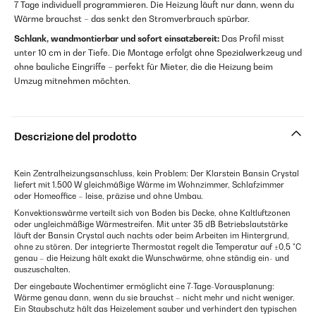
7 Tage individuell programmieren. Die Heizung läuft nur dann, wenn du
Wärme brauchst – das senkt den Stromverbrauch spürbar.
Schlank, wandmontierbar und sofort einsatzbereit:
Das Profil misst
unter 10 cm in der Tiefe. Die Montage erfolgt ohne Spezialwerkzeug und
ohne bauliche Eingriffe – perfekt für Mieter, die die Heizung beim
Umzug mitnehmen möchten.
Descrizione del prodotto
Kein Zentralheizungsanschluss, kein Problem: Der Klarstein Bansin Crystal
liefert mit 1.500 W gleichmäßige Wärme im Wohnzimmer, Schlafzimmer
oder Homeoffice – leise, präzise und ohne Umbau.
Konvektionswärme verteilt sich von Boden bis Decke, ohne Kaltluftzonen
oder ungleichmäßige Wärmestreifen. Mit unter 35 dB Betriebslautstärke
läuft der Bansin Crystal auch nachts oder beim Arbeiten im Hintergrund,
ohne zu stören. Der integrierte Thermostat regelt die Temperatur auf ±0,5 °C
genau – die Heizung hält exakt die Wunschwärme, ohne ständig ein- und
auszuschalten.
Der eingebaute Wochentimer ermöglicht eine 7-Tage-Vorausplanung:
Wärme genau dann, wenn du sie brauchst – nicht mehr und nicht weniger.
Ein Staubschutz hält das Heizelement sauber und verhindert den typischen