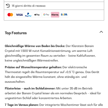
14 giorni diritto di recesso
Top Features
Gleichmäßige Wärme von Boden bis Decke:
Der Klarstein Bansin
Crystal mit 1.500 W nutzt Konvektionsströmung, um warme Luft
gleichmäßig im gesamten Raum zu verteilen – keine Kaltluftzonen,
keine ungleichmäßigen Wärmestreifen.
Präzise auf Wunschtemperatur gehalten:
Der elektronische
Thermostat regelt die Raumtemperatur auf ±0,5 °C genau. Das Gerät
hält die eingestellte Wärme konstant, ohne ständig ein- und
auszuschalten.
Flüsterleise – auch im Schlafzimmer:
Mit unter 35 dB im Betrieb
arbeitet der Bansin Crystal leiser als ein normales Gespräch – ideal für
ungestörten Schlaf oder konzentriertes Arbeiten.
7 Tage im Voraus planen:
Der integrierte Wochentimer lässt sich für alle