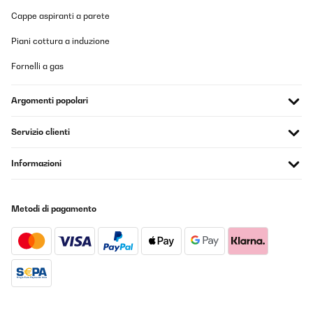
Einsatz.
Cappe aspiranti a parete
Amazon-Benutzer
Piani cottura a induzione
Tradurre
Fornelli a gas
VALUTAZIONE VERIFICATA
Argomenti popolari
10/11/2025
Pedí el calefactor Klarstein Bansin de 2500 vatios con mucha
Servizio clienti
ilusión, ya que su elegante diseño y sus funciones inteligentes me
conquistaron de inmediato. Y debo decir: ¡En muchos sentidos,
es un producto fantástico que cumple con lo prometido!Lo que
Informazioni
más me gustó:Diseño y calidad: El aparato tiene un aspecto
simplemente impresionante. El frontal de cristal y sus líneas
estilizadas son realmente llamativos. La fabricación es de
primera calidad y le da a cualquier habitación un toque moderno
Metodi di pagamento
al instante.Control inteligente: El control mediante la aplicación
es ingenioso y funciona a la perfección. Poder encender el
calefactor de camino a casa es una comodidad
indispensable.Funcionamiento intuitivo: La pantalla táctil es muy
fácil de usar y los distintos modos (especialmente el modo ECO)
están muy bien pensados.Por qué lo devuelvo:Ahora bien, el quid
de la cuestión: El calefactor es potente, pero simplemente era
demasiado para mi habitación. Tengo un edificio antiguo muy
diáfano, con techos altos y más de 50 metros cuadrados, que