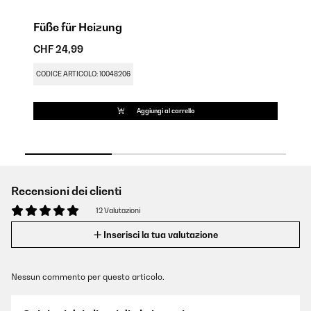
Füße für Heizung
M
CHF 24,99
CH
CODICE ARTICOLO: 10048206
CO
Aggiungi al carrello
Recensioni dei clienti
12 Valutazioni
Inserisci la tua valutazione
Nessun commento per questo articolo.