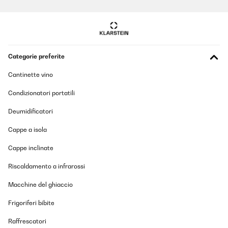
abzug.Sonst klare Kaufempfehlung.
Amazon-Benutzer
Tradurre
Categorie preferite
VALUTAZIONE VERIFICATA
05/12/2025
Cantinette vino
Wir sind sehr begeistertDie App lässt sich ganz leicht
Condizionatori portatili
installierenAuch die Bedienung mit der Fernsteuerung ist sehr
gutDurch die Rollen und die kompakte Größe findet der Ofen in
Deumidificatori
jedem Zimmer schnell einen PlatzEr ist recht schnell warmWir
werden uns noch einen kaufen!
Cappe a isola
Amazon-Benutzer
Cappe inclinate
Tradurre
Riscaldamento a infrarossi
VALUTAZIONE VERIFICATA
Macchine del ghiaccio
05/12/2025
Frigoriferi bibite
Macht seinen Job sehr gut, allerdings lautes Knacken bei
Aufheizen und Abkühlen. Wlan Verbindung incl. Alexa sehr
Raffrescatori
einfach. Absolute Kaufempfehlung, habe bereits 3 Geräte im