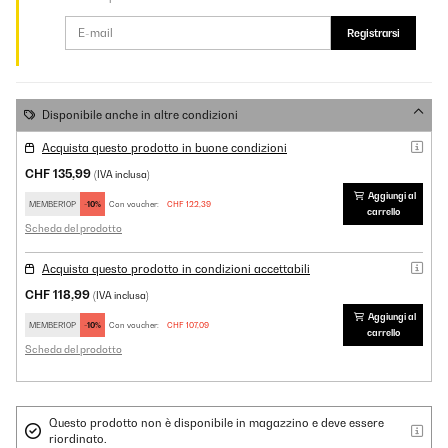
Registrarsi
Disponibile anche in altre condizioni
Acquista questo prodotto in buone condizioni
CHF 135,99
(IVA inclusa)
Aggiungi al
MEMBER10P
-10%
Con voucher:
CHF 122,39
carrello
Scheda del prodotto
Acquista questo prodotto in condizioni accettabili
CHF 118,99
(IVA inclusa)
Aggiungi al
MEMBER10P
-10%
Con voucher:
CHF 107,09
carrello
Scheda del prodotto
Questo prodotto non è disponibile in magazzino e deve essere
riordinato.