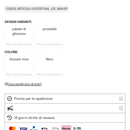
CODICE ARTICOLO: ICEFESTIVAL_ICE_MAKER
DESIGN VARIANTI:
cubetti di
proiettile
ghiaccio
Altra combinazione
Altra combinazione
COLORE:
Acciaio inox
Nero
Altra combinazione
Altra combinazione
Cosa significano gli stati?
Pronto per la spedizione
14 giorni diritto di recesso