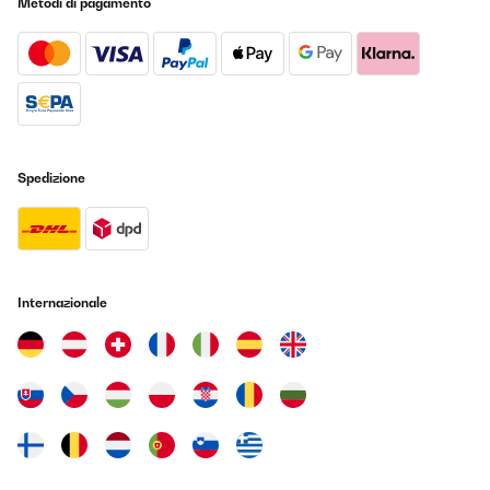
Metodi di pagamento
Perfetto per la produzione di cubetti di ghiaccio
Utente Amazon
Tradurre
VALUTAZIONE VERIFICATA
Spedizione
08/11/2024
Fonctionne très bien ,rapide . Dommage petite rayure ( mais bien
visible ) sur la face avant et rien qui maintien la petite porte de la
glace pilée.
Utilisateur d'Amazon
Internazionale
Tradurre
VALUTAZIONE VERIFICATA
03/08/2024
Hace un par de años nos regalaron una maquina de hielo de otra
marca y de menor capacidad (12kg). La teníamos 24h encendida
y la usa amos todo el año porque en casa tomamos hielo con