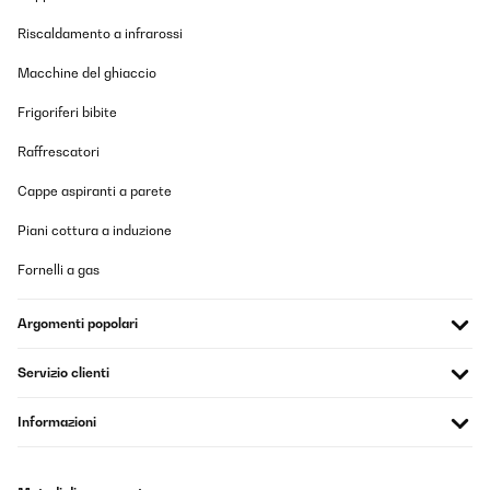
Riscaldamento a infrarossi
VALUTAZIONE VERIFICATA
Macchine del ghiaccio
18/03/2025
Frigoriferi bibite
Alles Super
Raffrescatori
Amazon-Benutzer
Cappe aspiranti a parete
Tradurre
Piani cottura a induzione
VALUTAZIONE VERIFICATA
Fornelli a gas
23/12/2024
Parece una maquina de buena calidad, funciona muy bien hasta
Argomenti popolari
el momento.
Usuario/a de amazon
Servizio clienti
Tradurre
Informazioni
VALUTAZIONE VERIFICATA
15/12/2024