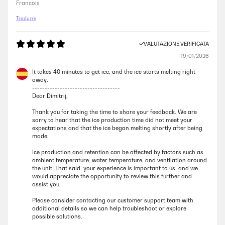
Francois
Tradurre
VALUTAZIONE VERIFICATA
19/01/2026
It takes 40 minutes to get ice, and the ice starts melting right
away.
-----------------------------------
Dear Dimitrij,
Thank you for taking the time to share your feedback. We are
sorry to hear that the ice production time did not meet your
expectations and that the ice began melting shortly after being
made.
Ice production and retention can be affected by factors such as
ambient temperature, water temperature, and ventilation around
the unit. That said, your experience is important to us, and we
would appreciate the opportunity to review this further and
assist you.
Please consider contacting our customer support team with
additional details so we can help troubleshoot or explore
possible solutions.