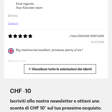
Kind regards,
Your Klarstein team
Dimitrij
Tradurre
VALUTAZIONE VERIFICATA
10/11/2025
Big machine but excellent, produces plenty of ice !
Amazon user
Visualizza tutte le valutazioni dei clienti
Tradurre
VALUTAZIONE VERIFICATA
03/09/2025
CHF -10
Produit des glaçons de manière aléaroire, la pompe à eau se
désamorce, le détecteur de niveau de glaçons reste bloqué en bas
Iscriviti alla nostra newsletter e ottieni uno
et coupe la production de glaçons. Mauvais conception. Mauvais
sconto di CHF 10* sul tuo prossimo acquisto.
service. A éviter