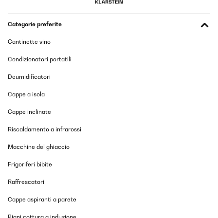
Utente Amazon
Categorie preferite
Tradurre
Cantinette vino
VALUTAZIONE VERIFICATA
Condizionatori portatili
06/02/2024
Deumidificatori
Schöne Bettwäsche Leider war eine Naht nicht richtig genäht.
Trotzdem schön.
Cappe a isola
Amazon-Benutzer
Cappe inclinate
Tradurre
Riscaldamento a infrarossi
VALUTAZIONE VERIFICATA
Macchine del ghiaccio
06/02/2024
Frigoriferi bibite
Leider war eine Naht nicht richtig genäht. Trotzdem schön.
Raffrescatori
Amazon-Benutzer
Cappe aspiranti a parete
Tradurre
Piani cottura a induzione