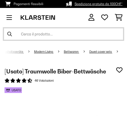
Pagamenti flessibili
Spedizione gratuita da 100CHF*
Haushaltsgeräte
Modern Living
Bettwaren
Duvet cover sets
[Usato] Traumwolle Biber-Bettwäsche
46 Valutazioni
USATO