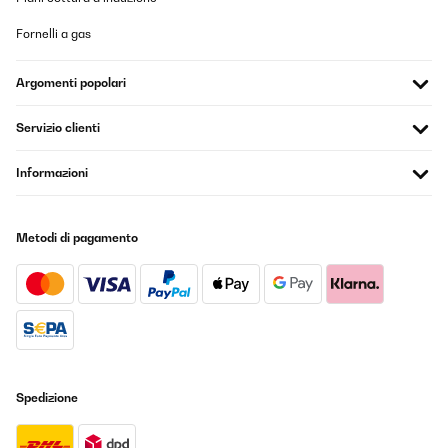
VALUTAZIONE VERIFICATA
Fornelli a gas
21/01/2024
Bin gegeistert von der Bettwäsche. Sehr angenehmes Material.
Argomenti popolari
Die Farbe ist auch top.
Amazon-Benutzer
Servizio clienti
Tradurre
Informazioni
VALUTAZIONE VERIFICATA
21/01/2024
Metodi di pagamento
Ich bin begeistert von der sleepwise Biber Bettwäsche! Diese
Bettwäsche hat meine Erwartungen in jeder Hinsicht übertroffen
und ist ein absolutes Muss für alle, die in den kalten
Wintermonaten nach kuscheliger Wärme und höchstem Komfort
suchen.Zunächst einmal ist die Qualität der Bettwäsche
beeindruckend. Der Stoff aus 100% Baumwolle fühlt sich nicht nur
traumhaft weich an, sondern ist auch von ausgezeichneter
Qualität. Die Verarbeitung ist makellos, und die Nähte sind robust
und langlebig. Diese Bettwäsche wurde mit viel Liebe zum Detail
Spedizione
hergestellt.Die Biber-Qualität der Bettwäsche ist perfekt für den
Winter geeignet. Sie ist angenehm warm und sorgt dafür, dass
man sich selbst in den kältesten Nächten gemütlich einkuscheln