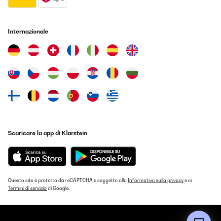
kann. Die Bettwäsche hält die Körperwärme zuverlässig, ohne
dabei zu schwer oder stickig zu sein.Der mitgelieferte
Kissenbezug (80x80 cm) ist ein zusätzliches Highlight. Auch er ist
aus dem gleichen hochwertigen Biber-Material gefertigt und
Internazionale
sorgt für eine angenehme Schlafatmosphäre. Der Reißverschluss
erleichtert das Beziehen der Kissen und hält sie sicher an ihrem
Platz.Ein großer Vorteil dieser Bettwäsche ist die Zertifizierung
nach ÖKO-TEX Standard. Das bedeutet, dass sie
schadstoffgeprüft ist und frei von gesundheitsschädlichen
Substanzen ist. Ich schätze es sehr, dass diese Bettwäsche nicht
nur bequem, sondern auch sicher für meine Gesundheit ist.Die
Grau Dunkel-Farboption verleiht meinem Schlafzimmer eine
elegante und zeitlose Atmosphäre. Sie passt zu nahezu jeder
Einrichtung und verleiht dem Raum eine gewisse Ruhe und
Gemütlichkeit.Die Pflege dieser Bettwäsche gestaltet sich
ebenfalls einfach. Sie ist maschinenwaschbar und behält auch
nach mehreren Waschgängen ihre Farbe und Weichheit. Das ist
Scaricare la app di Klarstein
besonders praktisch, da man sich keine Gedanken über
aufwendige Reinigung machen muss.Zusammengefasst kann ich
die sleepwise Biber Bettwäsche 135x200 Baumwolle, 2tlg. Warme
Winter mit Kissenbezug 80x80 cm mit Reißverschluss - ÖKO-TEX,
Kuschelig, Traumhaft Weich, Atmungsaktiv Bettbezug Set in Grau
Dunkel wärmstens empfehlen. Sie vereint höchsten Komfort,
Questo sito è protetto da reCAPTCHA e soggetto alla
Informativa sulla privacy
e ai
erstklassige Qualität und eine wunderschöne Optik. Diese
Termini di servizio
di Google.
Bettwäsche hat meine Nächte im Winter wesentlich angenehmer
gemacht, und ich freue mich jedes Mal darauf, mich in sie zu
kuscheln. Wenn Sie auf der Suche nach Bettwäsche sind, die
Ihnen gemütliche Nächte garantiert, dann ist diese Bettwäsche