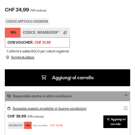
CHF 34,99
(IVA inclusa)
CODICE ARTICOLO: 53036206
-10%
CODICE:
MEMBER10P
*
CON VOUCHER:
CHF 31,49
*L'offerta è valida SOLO per i clienti registrati
Termini di utilizzo
Aggiungi al carrello
Disponibile anche in altre condizioni
Acquista questo prodotto in buone condizioni
CHF 39,99
(IVA inclusa)
Aggiungi al
carrello
MEMBER10P
-10%
Con voucher:
CHF 35,99