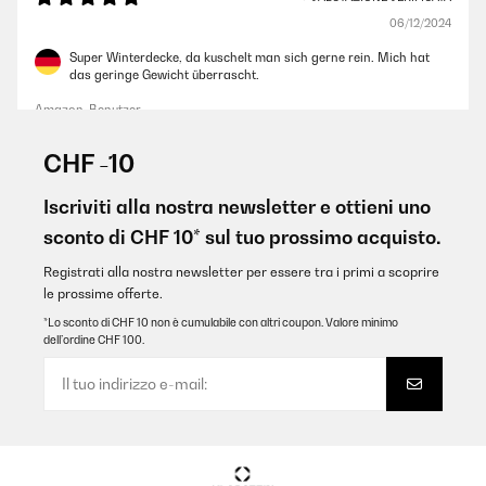
06/12/2024
Super Winterdecke, da kuschelt man sich gerne rein. Mich hat
das geringe Gewicht überrascht.
Amazon-Benutzer
Tradurre
CHF -10
VALUTAZIONE VERIFICATA
Iscriviti alla nostra newsletter e ottieni uno
18/11/2024
sconto di CHF 10* sul tuo prossimo acquisto.
Sehr gute BaumwolleKnistert auch nach paar Tagen noch wie
Registrati alla nostra newsletter per essere tra i primi a scoprire
frisch gewaschenWärmt sehr schnell
le prossime offerte.
Amazon-Benutzer
*Lo sconto di CHF 10 non è cumulabile con altri coupon. Valore minimo
dell’ordine CHF 100.
Tradurre
VALUTAZIONE VERIFICATA
21/02/2024
Il tessuto molto belo , morbido e meglio di quelli comperate
precedentemente. Soddisfatta