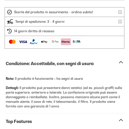
Scorte del prodotto in esaurimento - ordina subito!
Tempi di spedizione: 3 - 4 giorni
14 giorni diritto di recesso
Condizione: Accettabile, con segni di usura
Nota:
Il prodotto è funzionante + ha segni di usura
Dettagli:
Il prodotto può presentare danni estetici (ad es. piccoli graffi) sulla
parte superiore, anteriore o laterale. La confezione originale può essere
danneggiata o reimballata. Inoltre, possono mancare alcune parti come il
manuale utente, il cavo di rete, il telecomando, il filtro. Il prodotto viene
fornito con una garanzia di 1 anno
Top Features