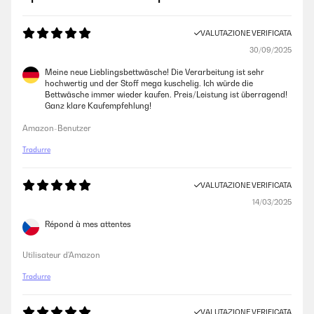
VALUTAZIONE VERIFICATA
30/09/2025
Meine neue Lieblingsbettwäsche! Die Verarbeitung ist sehr
hochwertig und der Stoff mega kuschelig. Ich würde die
Bettwäsche immer wieder kaufen. Preis/Leistung ist überragend!
Ganz klare Kaufempfehlung!
Amazon-Benutzer
Tradurre
VALUTAZIONE VERIFICATA
14/03/2025
Répond à mes attentes
Utilisateur d'Amazon
Tradurre
VALUTAZIONE VERIFICATA