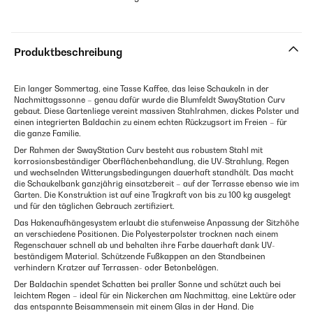
Produktbeschreibung
Ein langer Sommertag, eine Tasse Kaffee, das leise Schaukeln in der
Nachmittagssonne – genau dafür wurde die Blumfeldt SwayStation Curv
gebaut. Diese Gartenliege vereint massiven Stahlrahmen, dickes Polster und
einen integrierten Baldachin zu einem echten Rückzugsort im Freien – für
die ganze Familie.
Der Rahmen der SwayStation Curv besteht aus robustem Stahl mit
korrosionsbeständiger Oberflächenbehandlung, die UV-Strahlung, Regen
und wechselnden Witterungsbedingungen dauerhaft standhält. Das macht
die Schaukelbank ganzjährig einsatzbereit – auf der Terrasse ebenso wie im
Garten. Die Konstruktion ist auf eine Tragkraft von bis zu 100 kg ausgelegt
und für den täglichen Gebrauch zertifiziert.
Das Hakenaufhängesystem erlaubt die stufenweise Anpassung der Sitzhöhe
an verschiedene Positionen. Die Polyesterpolster trocknen nach einem
Regenschauer schnell ab und behalten ihre Farbe dauerhaft dank UV-
beständigem Material. Schützende Fußkappen an den Standbeinen
verhindern Kratzer auf Terrassen- oder Betonbelägen.
Der Baldachin spendet Schatten bei praller Sonne und schützt auch bei
leichtem Regen – ideal für ein Nickerchen am Nachmittag, eine Lektüre oder
das entspannte Beisammensein mit einem Glas in der Hand. Die