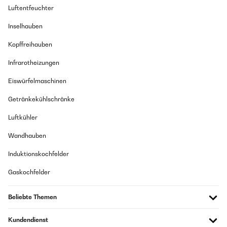
Luftentfeuchter
Inselhauben
Kopffreihauben
Infrarotheizungen
Eiswürfelmaschinen
Getränkekühlschränke
Luftkühler
Wandhauben
Induktionskochfelder
Gaskochfelder
Beliebte Themen
Kundendienst