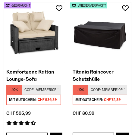
GEBRAUCHT
WIEDERVERPACKT
Komfortzone Rattan-
Titania Raincover
Lounge-Sofa
Schutzhülle
-10%
CODE:
MEMBER10P
*
-10%
CODE:
MEMBER10P
*
MIT GUTSCHEIN:
CHF 536,39
MIT GUTSCHEIN:
CHF 72,89
CHF 595,99
CHF 80,99