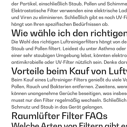
der Partikel, einschließlich Staub, Pollen und Schimme
Elektrostatische Filter verwenden eine elektrische La
und Viren zu eliminieren. Schließlich gibt es noch UV-F
hängt von Ihren spezifischen Bedürfnissen ab.
Wie wähle ich den richtigen 
Die Wahl des richtigen Luftreinigerfilters hängt von de
Staub und Pollen filtert. Leidest du unter Asthma od
einer sehr staubigen Umgebung lebst, könnten elektro
antimikrobielle oder UV-Filter nützlich sein. Denke da
Vorteile beim Kauf von Luft
Beim Kauf eines Luftreiniger-Filters genießt du viele V
Pollen, Rauch und Bakterien entfernen. Zweitens, wenn 
können unangenehme Gerüche beseitigen, was insbesonde
musst nur den Filter regelmäßig wechseln. Schließlich
Schmutz und Staub in das Gerät gelangen.
Raumlüfter Filter FAQs
Welche Arten von Filtern gibt e