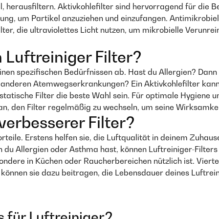
l, herausfiltern. Aktivkohlefilter sind hervorragend für di
dung, um Partikel anzuziehen und einzufangen. Antimikrobiel
ilter, die ultraviolettes Licht nutzen, um mikrobielle Verunr
Luftreiniger Filter?
inen spezifischen Bedürfnissen ab. Hast du Allergien? Dann k
er anderen Atemwegserkrankungen? Ein Aktivkohlefilter kann
statische Filter die beste Wahl sein. Für optimale Hygiene
ran, den Filter regelmäßig zu wechseln, um seine Wirksamkei
verbesserer Filter?
orteile. Erstens helfen sie, die Luftqualität in deinem Zuha
du Allergien oder Asthma hast, können Luftreiniger-Filters 
re in Küchen oder Raucherbereichen nützlich ist. Viertens,
 können sie dazu beitragen, die Lebensdauer deines Luftrein
s für Luftreiniger?