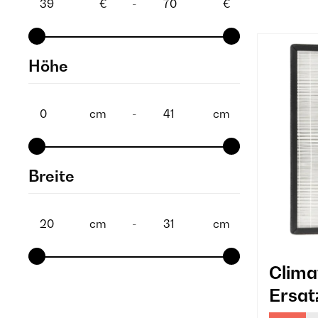
€
-
€
Höhe
cm
-
cm
Breite
cm
-
cm
Clima
Ersatz