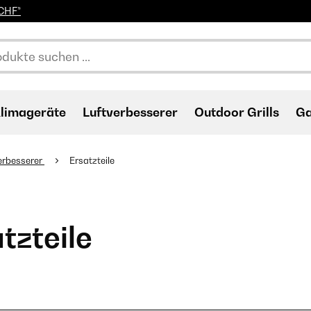
0CHF*
limageräte
Luftverbesserer
Outdoor Grills
Ga
erbesserer
Ersatzteile
tzteile