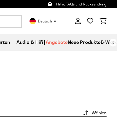
Hilfe, FAQs und Rücksendung
Deutsch
rten
Audio & Hifi
Angebote
Neue Produkte
B-War
Wählen