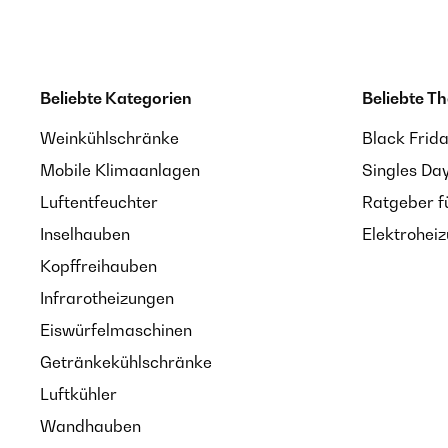
Beliebte Kategorien
Beliebte T
Weinkühlschränke
Black Frid
Mobile Klimaanlagen
Singles Da
Luftentfeuchter
Ratgeber f
Inselhauben
Elektrohei
Kopffreihauben
Infrarotheizungen
Eiswürfelmaschinen
Getränkekühlschränke
Luftkühler
Wandhauben