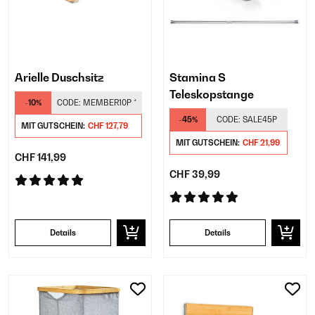
Arielle Duschsitz
Stamina S
Teleskopstange
-10%
CODE:
MEMBER10P
*
-45%
CODE:
SALE45P
MIT GUTSCHEIN:
CHF 127,79
MIT GUTSCHEIN:
CHF 21,99
CHF 141,99
CHF 39,99
Details
Details