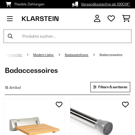
Flexible Zahlungen
Versandkostenfrei ab 100CHF*
aushaltsgeräte
Modern Living
Badausstattung
Badaccessoires
Badaccessoires
Filtern & sortieren
18 Artikel