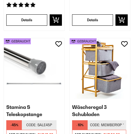
Details
Details
GEBRAUCHT
GEBRAUCHT
Stamina S
Wäscheregal 3
Teleskopstange
Schubladen
-45%
CODE:
SALE45P
-10%
CODE:
MEMBER10P
*