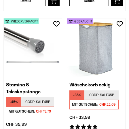
Details
Details
WIEDERVERPACKT
GEBRAUCHT
Stamina S
Wäschekorb eckig
Teleskopstange
-35%
CODE:
SALE35P
-45%
CODE:
SALE45P
MIT GUTSCHEIN:
CHF 22,09
MIT GUTSCHEIN:
CHF 19,79
CHF 33,99
CHF 35,99