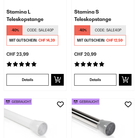
Stamina L
Stamina S
Teleskopstange
Teleskopstange
-40%
CODE:
SALE40P
-40%
CODE:
SALE40P
MIT GUTSCHEIN:
CHF 14,39
MIT GUTSCHEIN:
CHF 12,59
CHF 23,99
CHF 20,99
Details
Details
GEBRAUCHT
GEBRAUCHT