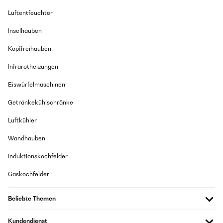
Luftentfeuchter
Inselhauben
Kopffreihauben
Infrarotheizungen
Eiswürfelmaschinen
Getränkekühlschränke
Luftkühler
Wandhauben
Induktionskochfelder
Gaskochfelder
Beliebte Themen
Kundendienst