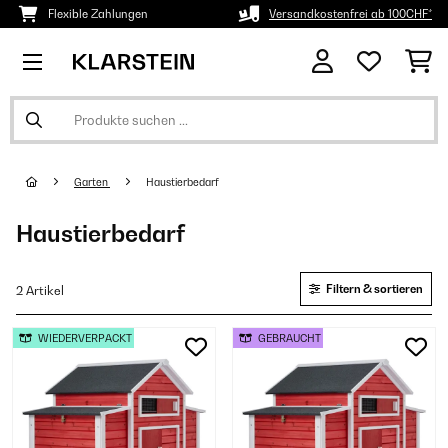
Flexible Zahlungen
Versandkostenfrei ab 100CHF*
Garten
Haustierbedarf
Haustierbedarf
Filtern & sortieren
2 Artikel
WIEDERVERPACKT
GEBRAUCHT