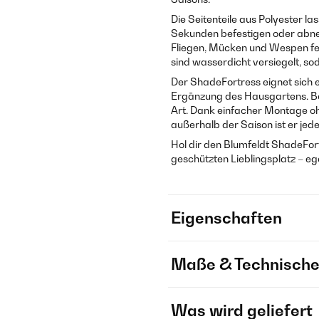
Die Seitenteile aus Polyester la
Sekunden befestigen oder abne
Fliegen, Mücken und Wespen fer
sind wasserdicht versiegelt, so
Der ShadeFortress eignet sich 
Ergänzung des Hausgartens. Bel
Art. Dank einfacher Montage 
außerhalb der Saison ist er jede
Hol dir den Blumfeldt ShadeFor
geschützten Lieblingsplatz – e
Eigenschaften
Maße & Technische
Was wird geliefert