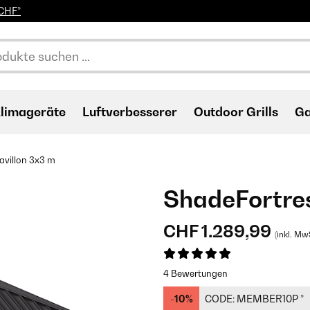
0CHF*
limageräte
Luftverbesserer
Outdoor Grills
Ga
avillon 3x3 m
ShadeFortres
CHF 1.289,99
(inkl. Mw
4 Bewertungen
-10%
CODE:
MEMBER10P
*