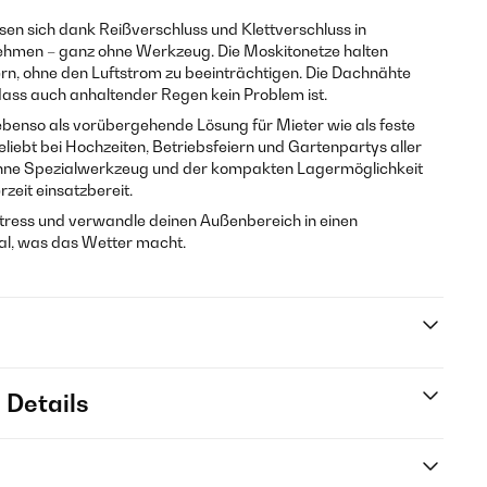
ssen sich dank Reißverschluss und Klettverschluss in
hmen – ganz ohne Werkzeug. Die Moskitonetze halten
n, ohne den Luftstrom zu beeinträchtigen. Die Dachnähte
dass auch anhaltender Regen kein Problem ist.
ebenso als vorübergehende Lösung für Mieter wie als feste
iebt bei Hochzeiten, Betriebsfeiern und Gartenpartys aller
ohne Spezialwerkzeug und der kompakten Lagermöglichkeit
rzeit einsatzbereit.
tress und verwandle deinen Außenbereich in einen
gal, was das Wetter macht.
 Details