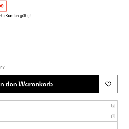
99
rte Kunden gültig!
en?
In den Warenkorb