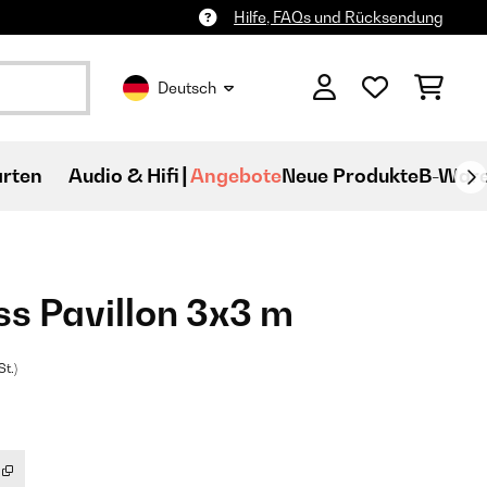
Hilfe, FAQs und Rücksendung
Deutsch
rten
Audio & Hifi
Angebote
Neue Produkte
B-War
s Pavillon 3x3 m
St.)