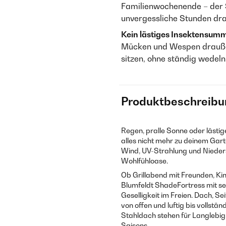
Familienwochenende – der 
unvergessliche Stunden dra
Kein lästiges Insektensum
Mücken und Wespen draußen
sitzen, ohne ständig wedel
Produktbeschreibu
Regen, pralle Sonne oder lästi
alles nicht mehr zu deinem Gart
Wind, UV-Strahlung und Nieder
Wohlfühloase.
Ob Grillabend mit Freunden, Ki
Blumfeldt ShadeFortress mit se
Geselligkeit im Freien. Dach, Se
von offen und luftig bis vollst
Stahldach stehen für Langlebig
Saisons.