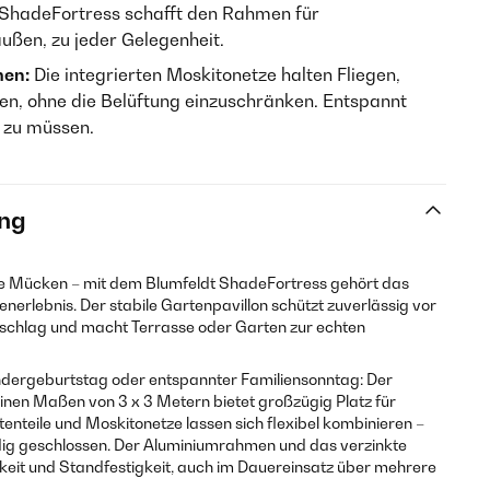
ShadeFortress schafft den Rahmen für
ußen, zu jeder Gelegenheit.
men:
Die integrierten Moskitonetze halten Fliegen,
, ohne die Belüftung einzuschränken. Entspannt
n zu müssen.
ng
ge Mücken – mit dem Blumfeldt ShadeFortress gehört das
enerlebnis. Der stabile Gartenpavillon schützt zuverlässig vor
schlag und macht Terrasse oder Garten zur echten
ndergeburtstag oder entspannter Familiensonntag: Der
inen Maßen von 3 x 3 Metern bietet großzügig Platz für
itenteile und Moskitonetze lassen sich flexibel kombinieren –
ändig geschlossen. Der Aluminiumrahmen und das verzinkte
keit und Standfestigkeit, auch im Dauereinsatz über mehrere