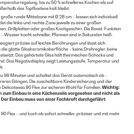
Temperaturregelung, bis zu 50 % schnelleres Kochen als auf
ßerhalb des Topfbodens kalt bleibt.
große runde Mittelzone mit Ø 28 cm – lassen sich individuell
det die linke und rechte Zone jeweils zu einer großen
nen, Grillplatten oder großes Kochgeschirr. Die Boost-Funktion
g – Wasser kocht schneller, Pfannen sind in Sekunden heiß.
agiert präzise auf leichte Berührungen und lässt sich
die glatte Glaskeramikoberfläche – keine Drehregler, keine
estsetzt. Das gehärtete Glas hält thermischen Schocks und
d. Das Negativdisplay zeigt Leistungsstufe, Temperatur und
k.
s zu 99 Minuten und schaltet das Gerät automatisch ab –
reren Gängen. Die zuschaltbare Kindersicherung und der
Delicatessa 90 Flex zur sicheren Wahl für Familien.
Wichtig:
ch zum Einbau in eine Küchenzeile vorgesehen und nicht als
. Der Einbau muss von einer Fachkraft durchgeführt
a 90 Flex – und koch ab sofort schneller, präziser und mit mehr