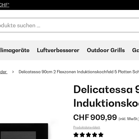
0CHF*
limageräte
Luftverbesserer
Outdoor Grills
Ga
lder
Delicatessa 90cm 2 Flexzonen Induktionskochfeld 5 Platten S
Delicatessa 
Induktionsko
CHF 909,99
(inkl. MwSt.
Produktdatenblatt