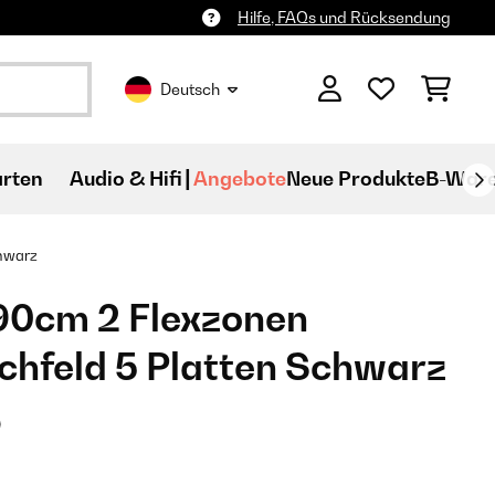
Hilfe, FAQs und Rücksendung
Deutsch
rten
Audio & Hifi
Angebote
Neue Produkte
B-War
chwarz
90cm 2 Flexzonen
chfeld 5 Platten Schwarz
)