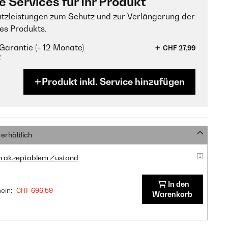
e Services für Ihr Produkt
tzleistungen zum Schutz und zur Verlängerung der
es Produkts.
Garantie (+ 12 Monate)
CHF 27,99
?
Produkt inkl. Service hinzufügen
erhältlich
in akzeptablem Zustand
In den
ein:
CHF 696,59
Warenkorb