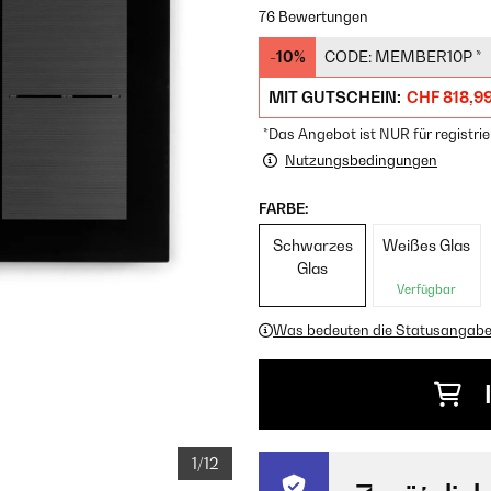
76 Bewertungen
-10%
CODE:
MEMBER10P
*
MIT GUTSCHEIN:
CHF 818,9
*Das Angebot ist NUR für registrie
Nutzungsbedingungen
FARBE:
Schwarzes
Weißes Glas
Glas
Verfügbar
Was bedeuten die Statusangab
1/12