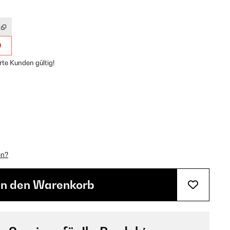
9
rte Kunden gültig!
en?
In den Warenkorb