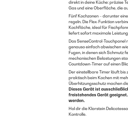
direkt in deine Küche: präzise 
Gas und eine Oberfläche, die au
Fünf Kochzonen – darunter eine 
regeln. Die Flex-Funktion verbin
Kochfläche, ideal für Fischpfan
liefert sofort maximale Leistun
Das SenseControl-Touchpanel re
genauso einfach abwischen wie 
Fugen, in denen sich Schmutz f
mechanischen Belastungen stan
Countdown-Timer auf einen Blic
Der einstellbare Timer läuft bi
praktisch beim Kochen mit meh
Überhitzungsschutz machen die 
Dieses Gerät ist ausschließli
freistehendes Gerät geeignet
werden.
Hol dir die Klarstein Delicatess
Kontrolle.