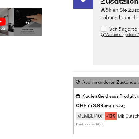
Zusätzlich
Wählen Sie Zusa
Lebensdauer Ihr
+7
Verlängerte 
Was ist abgedeckt
Auch in anderen Zuständen 
Kaufen Sie dieses Produkt 
CHF 773,99
(inkl. MwSt.)
MEMBER10P
-10%
Mit Gutsch
Produktdatenblatt