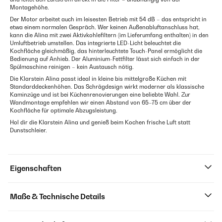
Montagehöhe.
Der Motor arbeitet auch im leisesten Betrieb mit 54 dB – das entspricht in
etwa einem normalen Gespräch. Wer keinen Außenabluftanschluss hat,
kann die Alina mit zwei Aktivkohlefiltern (im Lieferumfang enthalten) in den
Umluftbetrieb umstellen. Das integrierte LED-Licht beleuchtet die
Kochfläche gleichmäßig, das hinterleuchtete Touch-Panel ermöglicht die
Bedienung auf Anhieb. Der Aluminium-Fettfilter lässt sich einfach in der
Spülmaschine reinigen – kein Austausch nötig.
Die Klarstein Alina passt ideal in kleine bis mittelgroße Küchen mit
Standarddeckenhöhen. Das Schrägdesign wirkt moderner als klassische
Kaminzüge und ist bei Küchenrenovierungen eine beliebte Wahl. Zur
Wandmontage empfehlen wir einen Abstand von 65–75 cm über der
Kochfläche für optimale Abzugsleistung.
Hol dir die Klarstein Alina und genieß beim Kochen frische Luft statt
Dunstschleier.
Eigenschaften
Maße & Technische Details