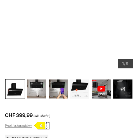
1/9
+4
CHF 399,99
(inkl. MwSt.)
Produktdatenblatt