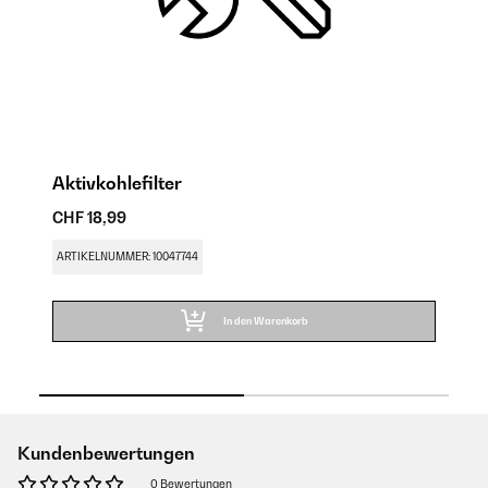
Aktivkohlefilter
A
CHF 18,99
CH
ARTIKELNUMMER: 10047744
AR
In den Warenkorb
Kundenbewertungen
0 Bewertungen