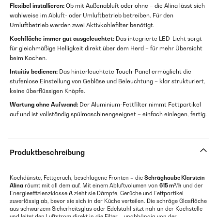
Flexibel installieren:
Ob mit Außenabluft oder ohne – die Alina lässt sich
wahlweise im Abluft- oder Umluftbetrieb betreiben. Für den
Umluftbetrieb werden zwei Aktivkohlefilter benötigt.
Kochfläche immer gut ausgeleuchtet:
Das integrierte LED-Licht sorgt
für gleichmäßige Helligkeit direkt über dem Herd – für mehr Übersicht
beim Kochen.
Intuitiv bedienen:
Das hinterleuchtete Touch-Panel ermöglicht die
stufenlose Einstellung von Gebläse und Beleuchtung – klar strukturiert,
keine überflüssigen Knöpfe.
Wartung ohne Aufwand:
Der Aluminium-Fettfilter nimmt Fettpartikel
auf und ist vollständig spülmaschinengeeignet – einfach einlegen, fertig.
Produktbeschreibung
Kochdünste, Fettgeruch, beschlagene Fronten – die
Schräghaube Klarstein
Alina
räumt mit all dem auf. Mit einem Abluftvolumen von
615 m³/h
und der
Energieeffizienzklasse
A
zieht sie Dämpfe, Gerüche und Fettpartikel
zuverlässig ab, bevor sie sich in der Küche verteilen. Die schräge Glasfläche
aus schwarzem Sicherheitsglas oder Edelstahl sitzt nah an der Kochstelle
und leitet den Luftstrom direkt in die Filter – unabhängig von der