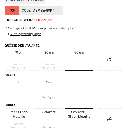
ARTIKELNUMMER: 10046583
-10%
CODE:
MEMBER10P
*
MIT GUTSCHEIN:
CHF 359,99
*Das Angebot ist NUR für registrierte Kunden gültig!
Nutzungsbedingungen
GRÖSSE DER VARIANTE:
70 cm
80 cm
90 cm
+2
Andere
Andere
Kombination
Kombination
SMART:
Ja
Nein
Verfügbar
FARBE:
Rot / Silber-
Schwarz
Schwarz /
Metallic
Silber-Metallic
+4
Andere
Kombination
Verfügbar