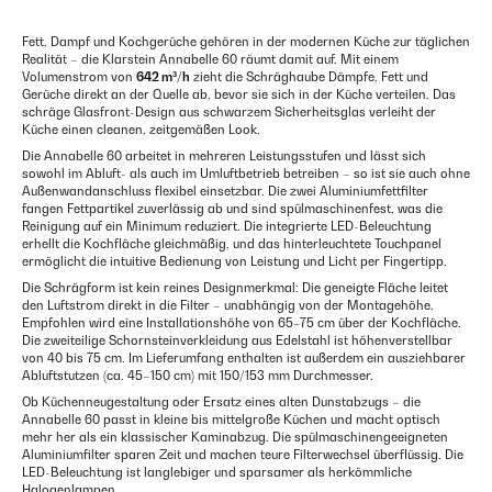
Fett, Dampf und Kochgerüche gehören in der modernen Küche zur täglichen
Realität – die Klarstein Annabelle 60 räumt damit auf. Mit einem
Volumenstrom von
642 m³/h
zieht die Schräghaube Dämpfe, Fett und
Gerüche direkt an der Quelle ab, bevor sie sich in der Küche verteilen. Das
schräge Glasfront-Design aus schwarzem Sicherheitsglas verleiht der
Küche einen cleanen, zeitgemäßen Look.
Die Annabelle 60 arbeitet in mehreren Leistungsstufen und lässt sich
sowohl im Abluft- als auch im Umluftbetrieb betreiben – so ist sie auch ohne
Außenwandanschluss flexibel einsetzbar. Die zwei Aluminiumfettfilter
fangen Fettpartikel zuverlässig ab und sind spülmaschinenfest, was die
Reinigung auf ein Minimum reduziert. Die integrierte LED-Beleuchtung
erhellt die Kochfläche gleichmäßig, und das hinterleuchtete Touchpanel
ermöglicht die intuitive Bedienung von Leistung und Licht per Fingertipp.
Die Schrägform ist kein reines Designmerkmal: Die geneigte Fläche leitet
den Luftstrom direkt in die Filter – unabhängig von der Montagehöhe.
Empfohlen wird eine Installationshöhe von 65–75 cm über der Kochfläche.
Die zweiteilige Schornsteinverkleidung aus Edelstahl ist höhenverstellbar
von 40 bis 75 cm. Im Lieferumfang enthalten ist außerdem ein ausziehbarer
Abluftstutzen (ca. 45–150 cm) mit 150/153 mm Durchmesser.
Ob Küchenneugestaltung oder Ersatz eines alten Dunstabzugs – die
Annabelle 60 passt in kleine bis mittelgroße Küchen und macht optisch
mehr her als ein klassischer Kaminabzug. Die spülmaschinengeeigneten
Aluminiumfilter sparen Zeit und machen teure Filterwechsel überflüssig. Die
LED-Beleuchtung ist langlebiger und sparsamer als herkömmliche
Halogenlampen.