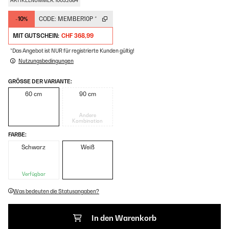
ARTIKELNUMMER: 10032684
-10%
CODE:
MEMBER10P
*
MIT GUTSCHEIN:
CHF 368,99
*Das Angebot ist NUR für registrierte Kunden gültig!
Nutzungsbedingungen
GRÖSSE DER VARIANTE:
60 cm
90 cm
Andere
Kombination
FARBE:
Schwarz
Weiß
Verfügbar
Was bedeuten die Statusangaben?
In den Warenkorb