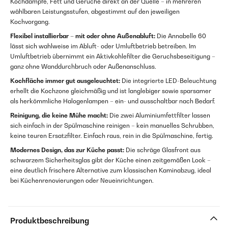
Kochdämpfe, Fett und Gerüche direkt an der Quelle – in mehreren
wählbaren Leistungsstufen, abgestimmt auf den jeweiligen
Kochvorgang.
Flexibel installierbar – mit oder ohne Außenabluft:
Die Annabelle 60
lässt sich wahlweise im Abluft- oder Umluftbetrieb betreiben. Im
Umluftbetrieb übernimmt ein Aktivkohlefilter die Geruchsbeseitigung –
ganz ohne Wanddurchbruch oder Außenanschluss.
Kochfläche immer gut ausgeleuchtet:
Die integrierte LED-Beleuchtung
erhellt die Kochzone gleichmäßig und ist langlebiger sowie sparsamer
als herkömmliche Halogenlampen – ein- und ausschaltbar nach Bedarf.
Reinigung, die keine Mühe macht:
Die zwei Aluminiumfettfilter lassen
sich einfach in der Spülmaschine reinigen – kein manuelles Schrubben,
keine teuren Ersatzfilter. Einfach raus, rein in die Spülmaschine, fertig.
Modernes Design, das zur Küche passt:
Die schräge Glasfront aus
schwarzem Sicherheitsglas gibt der Küche einen zeitgemäßen Look –
eine deutlich frischere Alternative zum klassischen Kaminabzug, ideal
bei Küchenrenovierungen oder Neueinrichtungen.
Produktbeschreibung