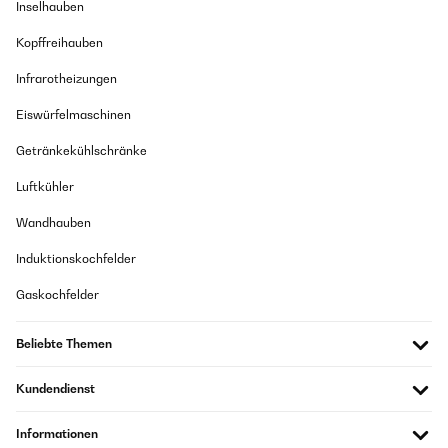
Inselhauben
Getränke mit einem kleinen Eisfach ideal um Stieleis für den Sommer zu
Pratico, silenzioso, ottimo acquisto
lagern und in der Mittagspause zu essen. Der Kühlschrank ist leise und
Kopffreihauben
kühlt perfekt die Getränke.
Utente Amazon
Infrarotheizungen
Amazon-Benutzer
Übersetzen
Eiswürfelmaschinen
GEPRÜFTE BEWERTUNG
GEPRÜFTE BEWERTUNG
Getränkekühlschränke
06/10/2023
01/02/2023
Luftkühler
Das ist der perfekte Kühlschrank für Büros!
peu bruyant comme annoncé.
Wandhauben
Amazon-Benutzer
Utilisateur d'Amazon
Induktionskochfelder
Übersetzen
GEPRÜFTE BEWERTUNG
Gaskochfelder
13/06/2023
GEPRÜFTE BEWERTUNG
Der Minikühlschrank ist praktikabel und erfüllt die Anforderungen
Beliebte Themen
30/10/2022
Amazon-Benutzer
Un frigo correspondant à nos attentes. Belle capacité.
Kundendienst
silencieux.Le congélateur est un freezer. Très satisfaite.
GEPRÜFTE BEWERTUNG
Utilisateur d'Amazon
Informationen