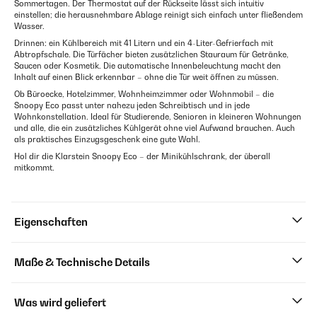
Sommertagen. Der Thermostat auf der Rückseite lässt sich intuitiv
einstellen; die herausnehmbare Ablage reinigt sich einfach unter fließendem
Wasser.
Drinnen: ein Kühlbereich mit 41 Litern und ein 4-Liter-Gefrierfach mit
Abtropfschale. Die Türfächer bieten zusätzlichen Stauraum für Getränke,
Saucen oder Kosmetik. Die automatische Innenbeleuchtung macht den
Inhalt auf einen Blick erkennbar – ohne die Tür weit öffnen zu müssen.
Ob Büroecke, Hotelzimmer, Wohnheimzimmer oder Wohnmobil – die
Snoopy Eco passt unter nahezu jeden Schreibtisch und in jede
Wohnkonstellation. Ideal für Studierende, Senioren in kleineren Wohnungen
und alle, die ein zusätzliches Kühlgerät ohne viel Aufwand brauchen. Auch
als praktisches Einzugsgeschenk eine gute Wahl.
Hol dir die Klarstein Snoopy Eco – der Minikühlschrank, der überall
mitkommt.
Eigenschaften
Maße & Technische Details
Was wird geliefert