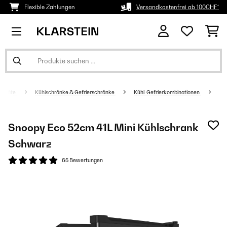
Flexible Zahlungen
Versandkostenfrei ab 100CHF*
sgeräte
Kühlschränke & Gefrierschränke
Kühl-Gefrierkombinationen
Snoopy Eco 52cm 41L Mini Kühlschrank​
Schwarz
65 Bewertungen