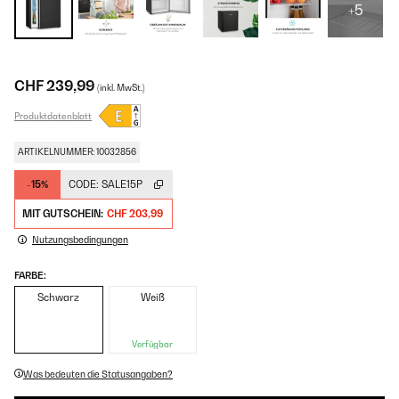
+5
CHF 239,99
(inkl. MwSt.)
Produktdatenblatt
ARTIKELNUMMER: 10032856
-15%
CODE:
SALE15P
MIT GUTSCHEIN:
CHF 203,99
Nutzungsbedingungen
FARBE:
Schwarz
Weiß
Verfügbar
Was bedeuten die Statusangaben?