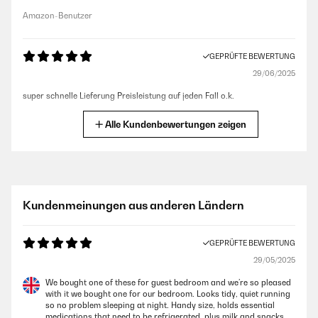
Amazon-Benutzer
GEPRÜFTE BEWERTUNG
29/06/2025
super schnelle Lieferung Preisleistung auf jeden Fall o.k.
Amazon-Benutzer
Alle Kundenbewertungen zeigen
GEPRÜFTE BEWERTUNG
26/06/2025
Bin mit dem Kühlschrank, und vor allem auch mit dem Kunden-Support
Kundenmeinungen aus anderen Ländern
des Amazon-Verkäufers sehr zufrieden. Der Kühlschrank wurde bei der
Lieferung im Paket leider am Gehäuse leicht beschädigt; nach
Kontaktaufnahme mit dem Amazon-Verkäufer erfolgte eine
GEPRÜFTE BEWERTUNG
professionelle und entgegenkommende Kommunikation, wir durften
zwischen Retour/Neulieferung oder Rabatt wählen. Mit dem
29/05/2025
Kühlschrank-Modell bin ich auch sehr zufrieden, er funktioniert für
unsere Zwecke super, und sieht schön aus. 1 Stern Abzug gibt es nur,
We bought one of these for guest bedroom and we’re so pleased
weil das Mini-Eisfach, das ja nicht ganz geschlossen ist (was ich
with it we bought one for our bedroom. Looks tidy, quiet running
wußte), manchmal etwas "nässt"; andererseits ist dafür eine Auffang-
so no problem sleeping at night. Handy size, holds essential
Schale mitgeliefert. Wenn man nach einem "ernstzunehmenden"
medications that need to be refrigerated, plus milk and snacks