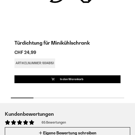
Türdichtung für Minikühlschrank
M
CHF 24,99
CH
ARTIKELNUMMER: 10048151
AR
In den Warenkorb
Kundenbewertungen
65 Bewertungen
Eigene Bewertung schreiben