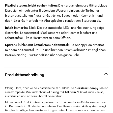
Flexibel stauen, leicht sauber halten:
Die herausnehmbare Gitterablage
lässt sich einfach unter fließendem Wasser reinigen; die Türfächer
bieten zusätzlichen Platz für Getränke, Saucen oder Kosmetik – und
das 4-Liter-Gefrierfach mit Abtropfschale rundet den Stauraum ab.
Inhalt immer im Blick:
Die automatische LED-Innenbeleuchtung zeigt
Getränke, Lebensmittel, Medikamente oder Kosmetik sofort und
schattenfrei – kein Herumtasten beim Öffnen.
Sparend kühlen mit bewährtem Kältemittel:
Die Snoopy Eco arbeitet
mit dem Kältemittel R600a und hält den Stromverbrauch im täglichen
Betrieb niedrig – wirtschaftlich über das ganze Jahr.
Produktbeschreibung
Wenig Platz, aber keine Abstriche beim Kühlen: Die
Klarstein Snoopy Eco
ist
eine kompakte Minikühlschrank-Lösung mit
41 Litern
Nutzvolumen – leise,
zuverlässig und nahezu überall einsetzbar.
Mit maximal 39 dB Betriebsgeräusch stört sie weder im Schlafzimmer noch
im Büro noch im Studentenwohnheim. Das Kompressionskühlsystem sorgt
für gleichmäßige Temperaturen im gesamten Innenraum – auch an heißen