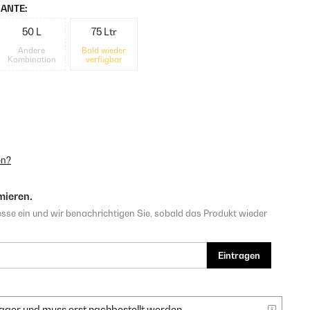
ANTE:
50 L
75 Ltr
Andere
Bald wieder
Kombination
verfügbar
en?
mieren.
sse ein und wir benachrichtigen Sie, sobald das Produkt wieder
Eintragen
f Lager und muss erst nachbestellt werden.