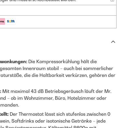
chwankungen:
Die Kompressorkühlung hält die
 gesamten Innenraum stabil – auch bei sommerlicher
rstöße, die die Haltbarkeit verkürzen, gehören der
:
Mit maximal 43 dB Betriebsgeräusch läuft der Mr.
rund – ob im Wohnzimmer, Büro, Hotelzimmer oder
iemanden.
llt:
Der Thermostat lässt sich stufenlos zwischen 0
ßwein, Softdrinks oder isotonische Getränke – jede
le Serviertemperatur. Kältemittel R600a mit