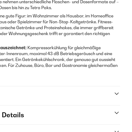
be nehmen unterschiedliche Flaschen- und Dosenformate auf –
osen bis hin zu Tetra Paks.
ine gute Figur: im Wohnzimmer als Hausbar, im Homeoffice
haus oder Spielzimmer für Non-Stop-Kaltgetränke. Fitness-
otonische Getränke und Proteinshakes, die immer griffbereit
oder Wohnungsgeschenk trifft er garantiert den richtigen
 auszeichnet:
Kompressorkühlung für gleichmäßige
ter-Innenraum, maximal 43 dB Betriebsgeräusch und eine
räsentiert. Ein Getränkekühlschrank, der genauso gut aussieht
ken. Für Zuhause, Büro, Bar und Gastronomie gleichermaßen
 Details