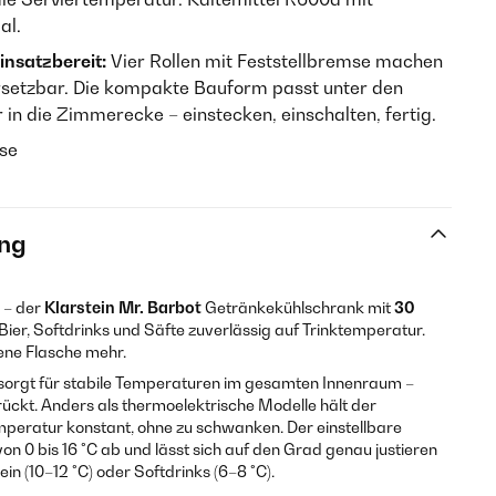
al.
einsatzbereit:
Vier Rollen mit Feststellbremse machen
rsetzbar. Die kompakte Bauform passt unter den
r in die Zimmerecke – einstecken, einschalten, fertig.
se
ng
 – der
Klarstein Mr. Barbot
Getränkekühlschrank mit
30
er, Softdrinks und Säfte zuverlässig auf Trinktemperatur.
ene Flasche mehr.
orgt für stabile Temperaturen im gesamten Innenraum –
ückt. Anders als thermoelektrische Modelle hält der
mperatur konstant, ohne zu schwanken. Der einstellbare
n 0 bis 16 °C ab und lässt sich auf den Grad genau justieren
ein (10–12 °C) oder Softdrinks (6–8 °C).