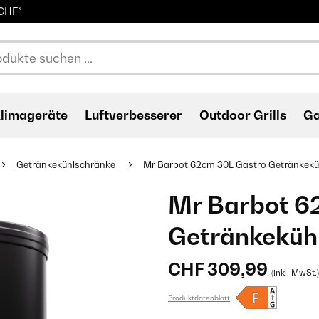
0CHF*
limageräte
Luftverbesserer
Outdoor Grills
Ga
Getränkekühlschränke
Mr Barbot 62cm 30L Gastro Getränkekü
Mr Barbot 6
Getränkeküh
CHF 309,99
(inkl. MwSt.)
Produktdatenblatt