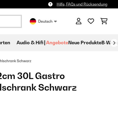
Hilfe, FAQs und Rücksendung
Deutsch
rten
Audio & Hifi
Angebote
Neue Produkte
B-War
hlschrank​ Schwarz
2cm 30L Gastro
lschrank​ Schwarz