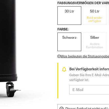
FASSUNGSVERMÖGEN DER VARI
30 Ltr
50 Ltr
Bald wieder
verfügbar
FARBE:
Schwarz
Silber
Andere
Kombination
Was bedeuten die Statusangab
Bei Verfügbarkeit infor
Geben Sie Ihre E-Mail-Adre
verfügbar ist.
Dieser Artikel ist nicht au