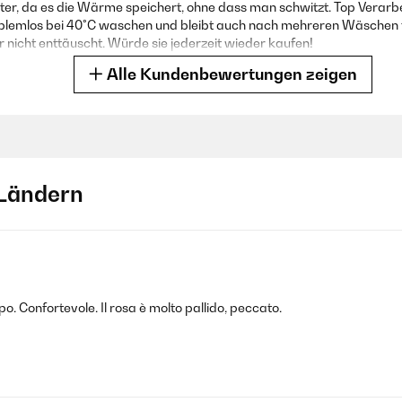
ter, da es die Wärme speichert, ohne dass man schwitzt. Top Verarbe
roblemlos bei 40°C waschen und bleibt auch nach mehreren Wäschen 
 nicht enttäuscht. Würde sie jederzeit wieder kaufen!
Alle Kundenbewertungen zeigen
Ländern
verschlüssen und super angenehm.
o. Confortevole. Il rosa è molto pallido, peccato.
schnell geliefert.