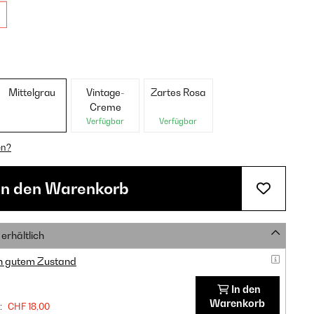
Mittelgrau
Vintage-
Zartes Rosa
Creme
Verfügbar
Verfügbar
en?
In den Warenkorb
erhältlich
in gutem Zustand
In den
Warenkorb
:
CHF 18,00