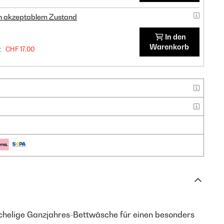
in akzeptablem Zustand
In den
Warenkorb
:
CHF 17,00
helige Ganzjahres-Bettwäsche für einen besonders