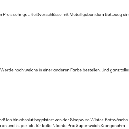
en Preis sehr gut. Reißverschlüsse mit Metall geben dem Bettzeug ei
 Werde noch welche in einer anderen Farbe bestellen. Und ganz tolle
! Ich bin absolut begeistert von der Sleepwise Winter-Bettwäsche
h an und ist perfekt für kalte Nächte.Pro: Super weich & angenehm – 