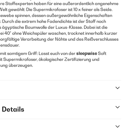
nsere Stoffexperten haben für eine außerordentlich angenehme
elt gewählt: Die Supermikrofaser ist 10 x feiner als Seide.
n Gewebe spinnen, dessen außergewöhnliche Eigenschaften
n: Durch die extrem hohe Fadendichte ist der Stoff noch
 ägyptische Baumwolle der Luxus-Klasse. Dabei ist die
bei 40° ohne Weichspüler waschen, trocknet innerhalb kurzer
e sorgfältige Verarbeitung der Nähte und des Reißverschlusses
bensdauer.
f mit samtigem Griff: Lasst euch von der
sleepwise
Soft
t Supermikrofaser, ökologischer Zertifizierung und
igung überzeugen.
 Details