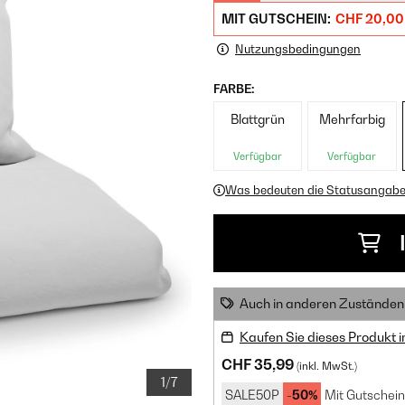
MIT GUTSCHEIN:
CHF 20,00
Nutzungsbedingungen
FARBE:
Blattgrün
Mehrfarbig
Verfügbar
Verfügbar
Was bedeuten die Statusangab
Auch in anderen Zuständen 
Kaufen Sie dieses Produkt 
CHF 35,99
(inkl. MwSt.)
1/7
SALE50P
-50%
Mit Gutschein