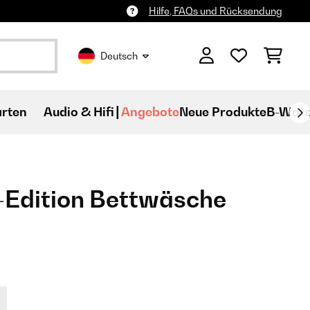
Hilfe, FAQs und Rücksendung
Deutsch
rten
Audio & Hifi
Angebote
Neue Produkte
B-War
-Edition Bettwäsche