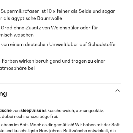
Supermikrofaser ist 10 x feiner als Seide und sogar
r als ägyptische Baumwolle
 Grad ohne Zusatz von Weichspüler oder für
ienisch waschen
von einem deutschen Umweltlabor auf Schadstoffe
 Farben wirken beruhigend und tragen zu einer
atmosphäre bei
ng
äsche
von
sleepwise
ist kuschelweich, atmungsaktiv,
st dabei noch nahezu bügelfrei.
 Lebens im Bett. Mach es dir gemütlich! Wir haben mit der Soft
te und kuscheligste Ganzjahres-Bettwäsche entwickelt, die