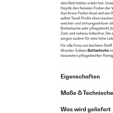
dein Bett bisher erlebt hat. U
Haptik den feinsten Faden der W
Aus ihrem Faden lässt sich ei
selbst Textil-Profis überrasche
weicher und atmungsaktiver als
Bettwäsche sehr pflegeleicht (
Zeit) und nahezu faltenfrei. Di
sorgen zudem für eine hohe Le
Für alle Fans von leichtem Stof
Wonder-Edition
Bettwäsche
mi
besonders pflegeleichter Rein
Eigenschaften
Maße & Technische
Was wird geliefert