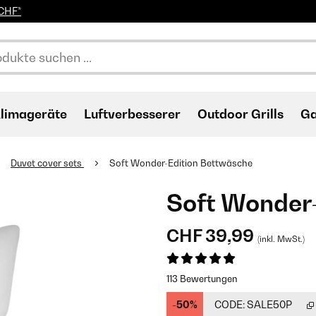
0CHF*
limageräte
Luftverbesserer
Outdoor Grills
Ga
Duvet cover sets
Soft Wonder-Edition Bettwäsche
Soft Wonder
CHF 39,99
(inkl. MwSt.)
113 Bewertungen
-50%
CODE:
SALE50P