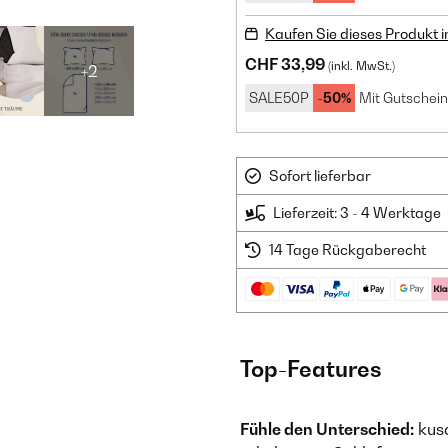
Kaufen Sie dieses Produkt 
CHF 33,99
(inkl. MwSt.)
+2
SALE50P
-50%
Mit Gutschein
Sofort lieferbar
Lieferzeit: 3 - 4 Werktage
14 Tage Rückgaberecht
Top-Features
Fühle den Unterschied:
kusc