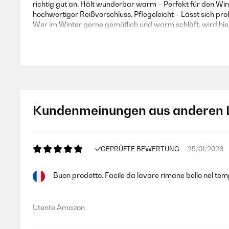
richtig gut an. Hält wunderbar warm – Perfekt für den Win
hochwertiger Reißverschluss. Pflegeleicht – Lässt sich p
Wer im Winter gerne gemütlich und warm schläft, wird hier
Amazon-Benutzer
GEPRÜFTE BEWERTUNG
03/01/2025
Kundenmeinungen aus anderen 
Ich liebe diese Bettwäsche. Trocknerbeständig, mit Reiß
Amazon-Benutzer
GEPRÜFTE BEWERTUNG
25/01/2026
Buon prodotto. Facile da lavare rimane bello nel temp
GEPRÜFTE BEWERTUNG
25/11/2024
Ich bin sehr zufrieden von meine Auswahl, gut verpackt und 
Utente Amazon
Amazon-Benutzer