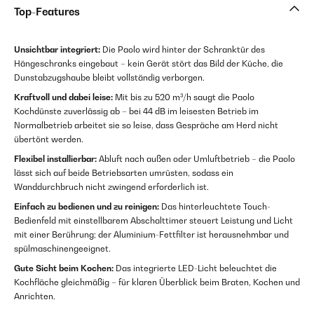
Top-Features
Unsichtbar integriert:
Die Paolo wird hinter der Schranktür des
Hängeschranks eingebaut – kein Gerät stört das Bild der Küche, die
Dunstabzugshaube bleibt vollständig verborgen.
Kraftvoll und dabei leise:
Mit bis zu 520 m³/h saugt die Paolo
Kochdünste zuverlässig ab – bei 44 dB im leisesten Betrieb im
Normalbetrieb arbeitet sie so leise, dass Gespräche am Herd nicht
übertönt werden.
Flexibel installierbar:
Abluft nach außen oder Umluftbetrieb – die Paolo
lässt sich auf beide Betriebsarten umrüsten, sodass ein
Wanddurchbruch nicht zwingend erforderlich ist.
Einfach zu bedienen und zu reinigen:
Das hinterleuchtete Touch-
Bedienfeld mit einstellbarem Abschalttimer steuert Leistung und Licht
mit einer Berührung; der Aluminium-Fettfilter ist herausnehmbar und
spülmaschinengeeignet.
Gute Sicht beim Kochen:
Das integrierte LED-Licht beleuchtet die
Kochfläche gleichmäßig – für klaren Überblick beim Braten, Kochen und
Anrichten.