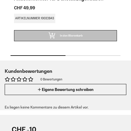
CHF 49,99
CH
ARTIKELNUMMER: 10032843
AR
In den Warenkorb
Kundenbewertungen
0 Bewertungen
Eigene Bewertung schreiben
Es liegen keine Kommentare zu diesem Artikel vor.
CHF -10