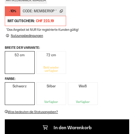
ARTIKELNUMMER: 10045324
-10%
CODE:
MEMBER10P
*
MIT GUTSCHEIN:
CHF 223,19
*Das Angebot ist NUR für registrierte Kunden gültig!
Nutzungsbedingungen
BREITE DER VARIANTE:
52 cm
72 cm
Bald wieder
verfügbar
FARBE:
Schwarz
Silber
Weiß
Verfügbar
Verfügbar
Was bedeuten die Statusangaben?
In den Warenkorb