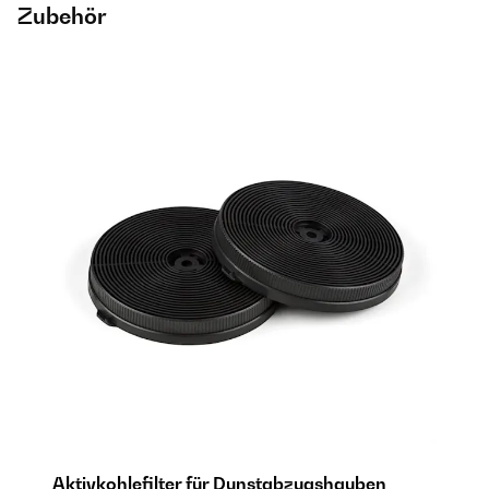
Zubehör
Aktivkohlefilter für Dunstabzugshauben
A