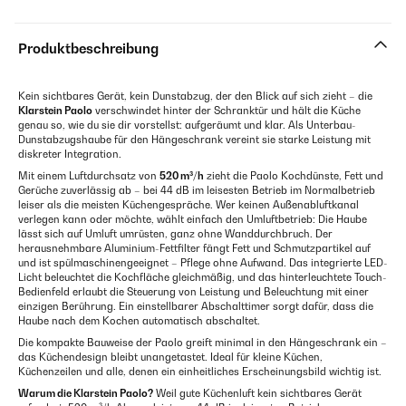
Produktbeschreibung
Kein sichtbares Gerät, kein Dunstabzug, der den Blick auf sich zieht – die
Klarstein Paolo
verschwindet hinter der Schranktür und hält die Küche
genau so, wie du sie dir vorstellst: aufgeräumt und klar. Als Unterbau-
Dunstabzugshaube für den Hängeschrank vereint sie starke Leistung mit
diskreter Integration.
Mit einem Luftdurchsatz von
520 m³/h
zieht die Paolo Kochdünste, Fett und
Gerüche zuverlässig ab – bei 44 dB im leisesten Betrieb im Normalbetrieb
leiser als die meisten Küchengespräche. Wer keinen Außenabluftkanal
verlegen kann oder möchte, wählt einfach den Umluftbetrieb: Die Haube
lässt sich auf Umluft umrüsten, ganz ohne Wanddurchbruch. Der
herausnehmbare Aluminium-Fettfilter fängt Fett und Schmutzpartikel auf
und ist spülmaschinengeeignet – Pflege ohne Aufwand. Das integrierte LED-
Licht beleuchtet die Kochfläche gleichmäßig, und das hinterleuchtete Touch-
Bedienfeld erlaubt die Steuerung von Leistung und Beleuchtung mit einer
einzigen Berührung. Ein einstellbarer Abschalttimer sorgt dafür, dass die
Haube nach dem Kochen automatisch abschaltet.
Die kompakte Bauweise der Paolo greift minimal in den Hängeschrank ein –
das Küchendesign bleibt unangetastet. Ideal für kleine Küchen,
Küchenzeilen und alle, denen ein einheitliches Erscheinungsbild wichtig ist.
Warum die Klarstein Paolo?
Weil gute Küchenluft kein sichtbares Gerät