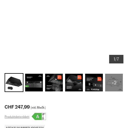
1/7
+2
CHF 247,99
(inkl. MwSt.)
Produktdatenblatt