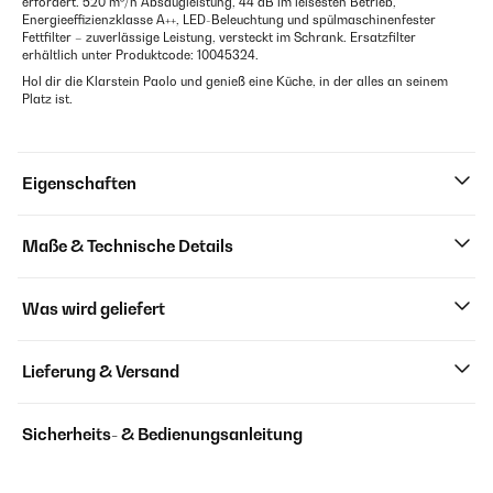
erfordert. 520 m³/h Absaugleistung, 44 dB im leisesten Betrieb,
Energieeffizienzklasse A++, LED-Beleuchtung und spülmaschinenfester
Fettfilter – zuverlässige Leistung, versteckt im Schrank. Ersatzfilter
erhältlich unter Produktcode: 10045324.
Hol dir die Klarstein Paolo und genieß eine Küche, in der alles an seinem
Platz ist.
Eigenschaften
Maße & Technische Details
Was wird geliefert
Lieferung & Versand
Sicherheits- & Bedienungsanleitung