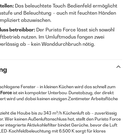
ellen:
Das beleuchtete Touch-Bedienfeld ermöglicht
sstufe und Beleuchtung – auch mit feuchten Händen
ompliziert abzuwischen.
uss betreibbar:
Der Purista Force lässt sich sowohl
uftbetrieb nutzen. Im Umluftmodus fangen zwei
uverlässig ab – kein Wanddurchbruch nötig.
ng
chlagene Fenster – in kleinen Küchen wird das schnell zum
 Force
ist ein kompakter Unterbau-Dunstabzug, der direkt
rt wird und dabei keinen einzigen Zentimeter Arbeitsfläche
eht die Haube bis zu 343 m³/h Küchenluft ab – zuverlässig
ar. Wer keinen Außenluftanschluss hat, stellt den Purista Force
r integrierte Aktivkohlefilter bindet Gerüche, bevor die Luft
 LED-Kochfeldbeleuchtung mit 6.500 K sorgt für klares