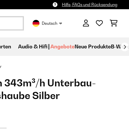
Hilfe, FAQs und Rücksendung
Deutsch
rten
Audio & Hifi
Angebote
Neue Produkte
B-War
r
m 343m³/h Unterbau-
haube Silber