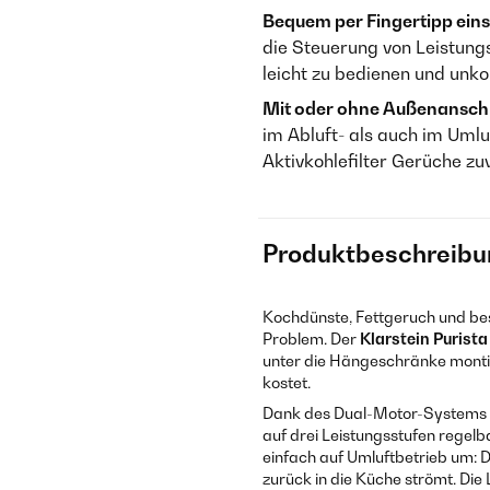
Bequem per Fingertipp einst
die Steuerung von Leistung
leicht zu bedienen und unk
Mit oder ohne Außenanschl
im Abluft- als auch im Uml
Aktivkohlefilter Gerüche z
Produktbeschreibu
Kochdünste, Fettgeruch und bes
Problem. Der
Klarstein Purista
unter die Hängeschränke montie
kostet.
Dank des Dual-Motor-Systems zi
auf drei Leistungsstufen regelb
einfach auf Umluftbetrieb um: De
zurück in die Küche strömt. Die