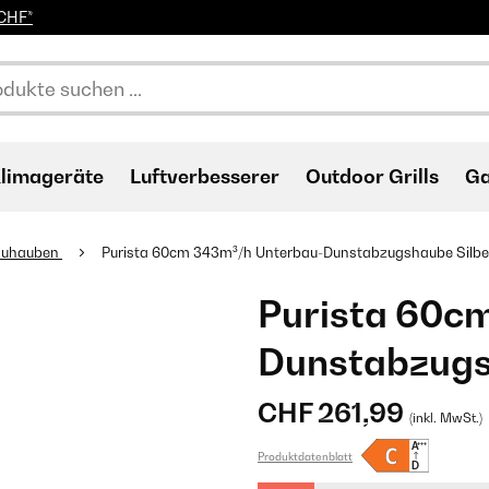
0CHF*
limageräte
Luftverbesserer
Outdoor Grills
Ga
auhauben
Purista 60cm 343m³/h Unterbau-Dunstabzugshaube Silbe
Purista 60c
Dunstabzugs
CHF 261,99
(inkl. MwSt.)
Produktdatenblatt