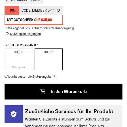
ARTIKELNUMMER: 10047361
-10%
CODE:
MEMBER10P
*
MIT GUTSCHEIN:
CHF 935,99
*Das Angebot ist NUR für registrierte Kunden gültig!
Nutzungsbedingungen
BREITE DER VARIANTE:
60 cm
90 cm
Verfügbar
Was bedeuten die Statusangaben?
In den Warenkorb
Zusätzliche Services für Ihr Produkt
Wählen Sie Zusatzleistungen zum Schutz und zur
Verlängerung der Lebensdauer Ihres Produkts.