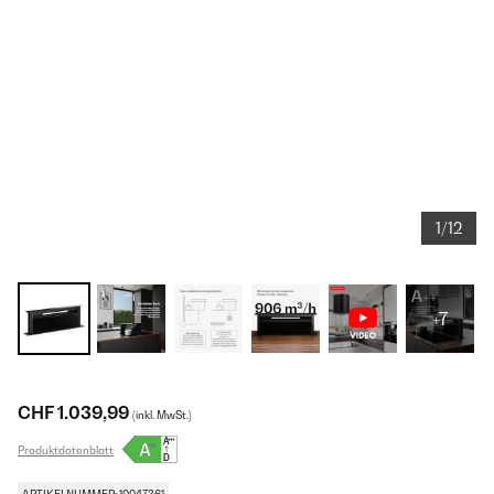
1/12
+7
CHF 1.039,99
(inkl. MwSt.)
Produktdatenblatt