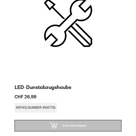
LED-Dunstabzugshaube
D
CHF 26,99
CH
ARTIKELNUMMER: 10047735
AR
In den Warenkorb