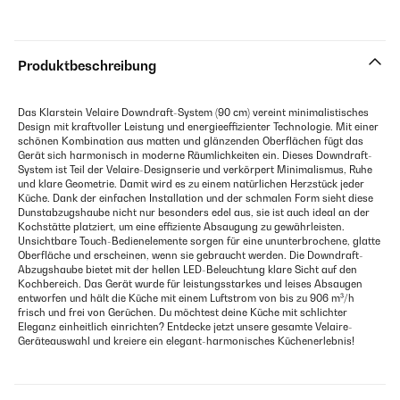
Produktbeschreibung
Das Klarstein Velaire Downdraft-System (90 cm) vereint minimalistisches
Design mit kraftvoller Leistung und energieeffizienter Technologie. Mit einer
schönen Kombination aus matten und glänzenden Oberflächen fügt das
Gerät sich harmonisch in moderne Räumlichkeiten ein. Dieses Downdraft-
System ist Teil der Velaire-Designserie und verkörpert Minimalismus, Ruhe
und klare Geometrie. Damit wird es zu einem natürlichen Herzstück jeder
Küche. Dank der einfachen Installation und der schmalen Form sieht diese
Dunstabzugshaube nicht nur besonders edel aus, sie ist auch ideal an der
Kochstätte platziert, um eine effiziente Absaugung zu gewährleisten.
Unsichtbare Touch-Bedienelemente sorgen für eine ununterbrochene, glatte
Oberfläche und erscheinen, wenn sie gebraucht werden. Die Downdraft-
Abzugshaube bietet mit der hellen LED-Beleuchtung klare Sicht auf den
Kochbereich. Das Gerät wurde für leistungsstarkes und leises Absaugen
entworfen und hält die Küche mit einem Luftstrom von bis zu 906 m³/h
frisch und frei von Gerüchen. Du möchtest deine Küche mit schlichter
Eleganz einheitlich einrichten? Entdecke jetzt unsere gesamte Velaire-
Geräteauswahl und kreiere ein elegant-harmonisches Küchenerlebnis!