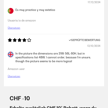
17/12/2024
Es muy practico y muy estetico
Usuario/a de amazon
Übersetzen
GEPRÜFTE BEWERTUNG
12/10/2024
In the picture the dimensions are 31W-56L-60H, but in
specifications list 48W. I cannot order, because I’m unsure,
though the picture seems to be more logical
Amazon user
Übersetzen
CHF -10
Erhalte zusätzlich CHF 10* Rabatt, wenn du