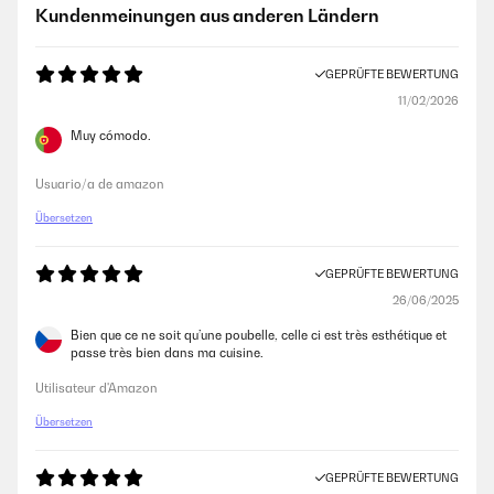
Kundenmeinungen aus anderen Ländern
GEPRÜFTE BEWERTUNG
11/02/2026
Muy cómodo.
Usuario/a de amazon
Übersetzen
GEPRÜFTE BEWERTUNG
26/06/2025
Bien que ce ne soit qu’une poubelle, celle ci est très esthétique et
passe très bien dans ma cuisine.
Utilisateur d'Amazon
Übersetzen
GEPRÜFTE BEWERTUNG