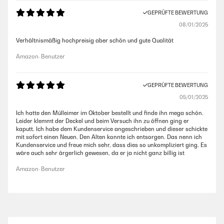
GEPRÜFTE BEWERTUNG
08/01/2025
Verhältnismäßig hochpreisig aber schön und gute Qualität
Amazon-Benutzer
GEPRÜFTE BEWERTUNG
05/01/2025
Ich hatte den Mülleimer im Oktober bestellt und finde ihn mega schön.
Leider klemmt der Deckel und beim Versuch ihn zu öffnen ging er
kaputt. Ich habe dem Kundenservice angeschrieben und dieser schickte
mit sofort einen Neuen. Den Alten konnte ich entsorgen. Das nenn ich
Kundenservice und freue mich sehr, dass dies so unkompliziert ging. Es
wäre auch sehr ärgerlich gewesen, da er ja nicht ganz billig ist
Amazon-Benutzer