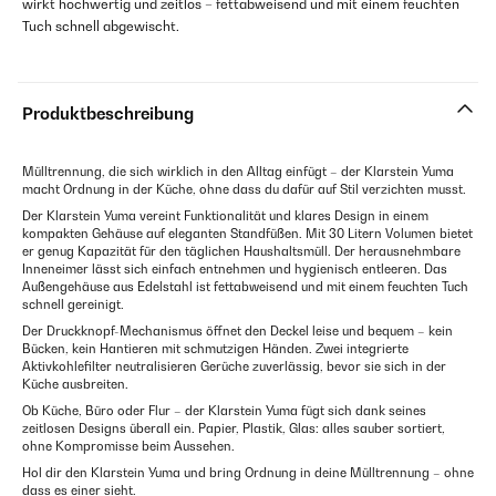
wirkt hochwertig und zeitlos – fettabweisend und mit einem feuchten
Tuch schnell abgewischt.
Produktbeschreibung
Mülltrennung, die sich wirklich in den Alltag einfügt – der Klarstein Yuma
macht Ordnung in der Küche, ohne dass du dafür auf Stil verzichten musst.
Der Klarstein Yuma vereint Funktionalität und klares Design in einem
kompakten Gehäuse auf eleganten Standfüßen. Mit 30 Litern Volumen bietet
er genug Kapazität für den täglichen Haushaltsmüll. Der herausnehmbare
Inneneimer lässt sich einfach entnehmen und hygienisch entleeren. Das
Außengehäuse aus Edelstahl ist fettabweisend und mit einem feuchten Tuch
schnell gereinigt.
Der Druckknopf-Mechanismus öffnet den Deckel leise und bequem – kein
Bücken, kein Hantieren mit schmutzigen Händen. Zwei integrierte
Aktivkohlefilter neutralisieren Gerüche zuverlässig, bevor sie sich in der
Küche ausbreiten.
Ob Küche, Büro oder Flur – der Klarstein Yuma fügt sich dank seines
zeitlosen Designs überall ein. Papier, Plastik, Glas: alles sauber sortiert,
ohne Kompromisse beim Aussehen.
Hol dir den Klarstein Yuma und bring Ordnung in deine Mülltrennung – ohne
dass es einer sieht.