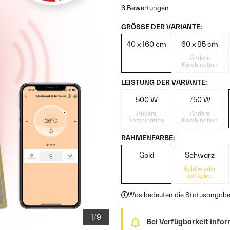
6 Bewertungen
GRÖSSE DER VARIANTE:
40 x 160 cm
60 x 85 cm
Andere
Kombination
LEISTUNG DER VARIANTE:
500 W
750 W
Andere
Andere
Kombination
Kombination
RAHMENFARBE:
Gold
Schwarz
Bald wieder
verfügbar
Was bedeuten die Statusangab
1/9
Bei Verfügbarkeit infor