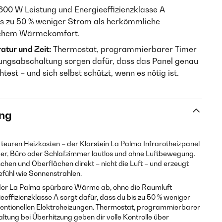
600 W Leistung und Energieeffizienzklasse A
is zu 50 % weniger Strom als herkömmliche
eichem Wärmekomfort.
atur und Zeit:
Thermostat, programmierbarer Timer
ungsabschaltung sorgen dafür, dass das Panel genau
est – und sich selbst schützt, wenn es nötig ist.
ng
teuren Heizkosten – der Klarstein La Palma Infrarotheizpanel
, Büro oder Schlafzimmer lautlos und ohne Luftbewegung.
chen und Oberflächen direkt – nicht die Luft – und erzeugt
ühl wie Sonnenstrahlen.
 der La Palma spürbare Wärme ab, ohne die Raumluft
eeffizienzklasse A sorgt dafür, dass du bis zu 50 % weniger
ventionellen Elektroheizungen. Thermostat, programmierbarer
tung bei Überhitzung geben dir volle Kontrolle über