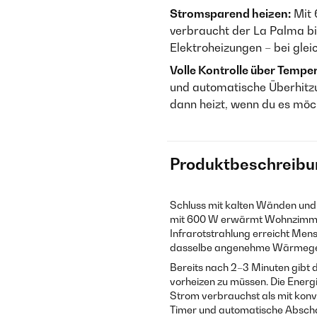
Stromsparend heizen:
Mit 
verbraucht der La Palma b
Elektroheizungen – bei gl
Volle Kontrolle über Temper
und automatische Überhitz
dann heizt, wenn du es möcht
Produktbeschreibu
Schluss mit kalten Wänden und 
mit 600 W erwärmt Wohnzimmer
Infrarotstrahlung erreicht Mens
dasselbe angenehme Wärmegef
Bereits nach 2–3 Minuten gibt
vorheizen zu müssen. Die Energi
Strom verbrauchst als mit kon
Timer und automatische Abschal