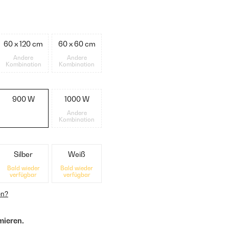
60 x 120 cm
60 x 60 cm
Andere
Andere
Kombination
Kombination
900 W
1000 W
Andere
Kombination
Silber
Weiß
Bald wieder
Bald wieder
verfügbar
verfügbar
en?
mieren.