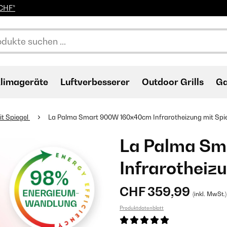
0CHF*
limageräte
Luftverbesserer
Outdoor Grills
Ga
it Spiegel
La Palma Smart 900W 160x40cm Infrarotheizung mit Spie
La Palma S
Infrarotheiz
CHF 359,99
(inkl. MwSt.)
Produktdatenblatt