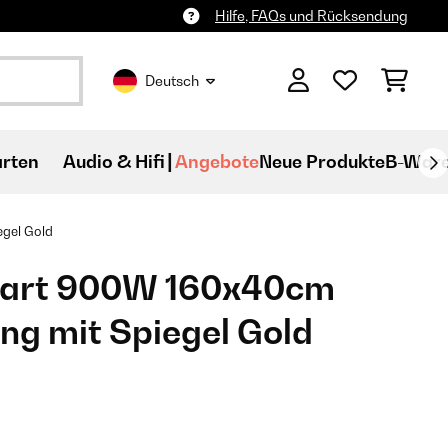
Hilfe, FAQs und Rücksendung
Deutsch
rten
Audio & Hifi
Angebote
Neue Produkte
B-War
gel Gold
mart 900W 160x40cm
ung mit Spiegel Gold