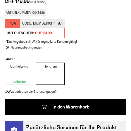
CHF 179,99
(inkl. MwSt.)
ARTIKELNUMMER: 10046526
-10%
CODE:
MEMBER10P
*
MIT GUTSCHEIN:
CHF 161,99
*Das Angebot ist NUR für registrierte Kunden gültig!
Nutzungsbedingungen
FARBE:
Dunkelgrau
Hellgrau
Verfügbar
Was bedeuten die Statusangaben?
In den Warenkorb
Zusätzliche Services für Ihr Produkt