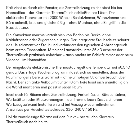
Kalt zieht es durch alte Fenster, die Zentralheizung reicht nicht bis ins
Homeoffice – der Klarstein ThermaTouch schließt diese Lücke. Der
elektrische Konvektor mit 2000 W heizt Schlafzimmer, Wohnzimmer und
Büro schnell, leise und gleichmäßig – ohne Monteur, ohne Eingriff in die
Bausubstanz.
Die Konvektionswärme verteilt sich von Boden bis Decke, ohne
Kaltluftzonen oder Zugerscheinungen. Der integrierte Staubschutz schützt
das Heizelement vor Staub und verhindert den typischen Anbrenngeruch
beim ersten Einschalten. Mit einer Lautstärke unter 35 dB arbeitet der
ThermaTouch praktisch unhörbar – auch nachts im Schlafzimmer oder beim
Videocall im Homeoffice.
Der eingebaute elektronische Thermostat regelt die Temperatur auf ±0,5 °C
genau. Das 7-Tage-Wochenprogramm lässt sich so einstellen, dass der
Raum morgens bereits warm ist – ohne unnötigen Stromverbrauch über
Nacht. Der schlanke Aufbau mit unter 10 cm Tiefe lässt sich unauffällig an
die Wand montieren und passt in jeden Raum.
Ideal auch für Räume ohne Zentralheizung: Ferienhäuser, Bürocontainer,
Werkstätten oder Mietwohnungen – der ThermaTouch lässt sich ohne
Werkzeugaufwand installieren und bei Auszug wieder mitnehmen.
Anschluss per Haushaltssteckdose, 220–240 V / 50 Hz.
Hol dir zuverlässige Wärme auf den Punkt – bestell den Klarstein
ThermaTouch noch heute.