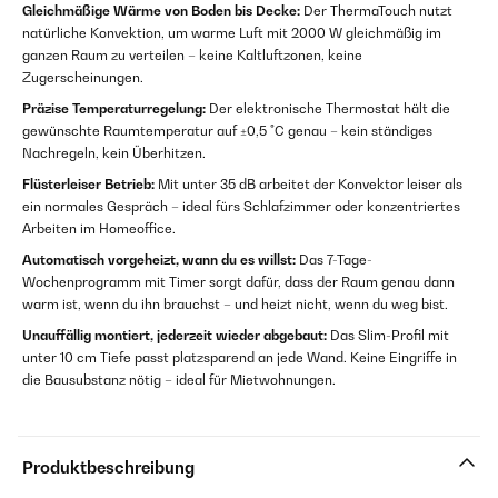
Gleichmäßige Wärme von Boden bis Decke:
Der ThermaTouch nutzt
natürliche Konvektion, um warme Luft mit 2000 W gleichmäßig im
ganzen Raum zu verteilen – keine Kaltluftzonen, keine
Zugerscheinungen.
Präzise Temperaturregelung:
Der elektronische Thermostat hält die
gewünschte Raumtemperatur auf ±0,5 °C genau – kein ständiges
Nachregeln, kein Überhitzen.
Flüsterleiser Betrieb:
Mit unter 35 dB arbeitet der Konvektor leiser als
ein normales Gespräch – ideal fürs Schlafzimmer oder konzentriertes
Arbeiten im Homeoffice.
Automatisch vorgeheizt, wann du es willst:
Das 7-Tage-
Wochenprogramm mit Timer sorgt dafür, dass der Raum genau dann
warm ist, wenn du ihn brauchst – und heizt nicht, wenn du weg bist.
Unauffällig montiert, jederzeit wieder abgebaut:
Das Slim-Profil mit
unter 10 cm Tiefe passt platzsparend an jede Wand. Keine Eingriffe in
die Bausubstanz nötig – ideal für Mietwohnungen.
Produktbeschreibung