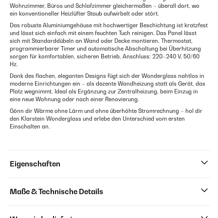
Wohnzimmer, Büros und Schlafzimmer gleichermaßen – überall dort, wo
ein konventioneller Heizlüfter Staub aufwirbelt oder stört.
Das robuste Aluminiumgehäuse mit hochwertiger Beschichtung ist kratzfest
und lässt sich einfach mit einem feuchten Tuch reinigen. Das Panel lässt
sich mit Standarddübeln an Wand oder Decke montieren. Thermostat,
programmierbarer Timer und automatische Abschaltung bei Überhitzung
sorgen für komfortablen, sicheren Betrieb. Anschluss: 220–240 V, 50/60
Hz.
Dank des flachen, eleganten Designs fügt sich der Wonderglass nahtlos in
moderne Einrichtungen ein – als dezente Wandheizung statt als Gerät, das
Platz wegnimmt. Ideal als Ergänzung zur Zentralheizung, beim Einzug in
eine neue Wohnung oder nach einer Renovierung.
Gönn dir Wärme ohne Lärm und ohne überhöhte Stromrechnung – hol dir
den Klarstein Wonderglass und erlebe den Unterschied vom ersten
Einschalten an.
Eigenschaften
Maße & Technische Details