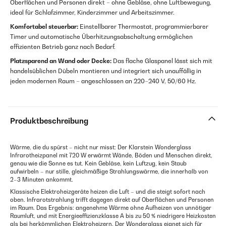
Oberflächen und Personen direkt – ohne Gebläse, ohne Luftbewegung,
ideal für Schlafzimmer, Kinderzimmer und Arbeitszimmer.
Komfortabel steuerbar:
Einstellbarer Thermostat, programmierbarer
Timer und automatische Überhitzungsabschaltung ermöglichen
effizienten Betrieb ganz nach Bedarf.
Platzsparend an Wand oder Decke:
Das flache Glaspanel lässt sich mit
handelsüblichen Dübeln montieren und integriert sich unauffällig in
jeden modernen Raum – angeschlossen an 220–240 V, 50/60 Hz.
Produktbeschreibung
Wärme, die du spürst – nicht nur misst: Der Klarstein Wonderglass
Infrarotheizpanel mit 720 W erwärmt Wände, Böden und Menschen direkt,
genau wie die Sonne es tut. Kein Gebläse, kein Luftzug, kein Staub
aufwirbeln – nur stille, gleichmäßige Strahlungswärme, die innerhalb von
2–3 Minuten ankommt.
Klassische Elektroheizgeräte heizen die Luft – und die steigt sofort nach
oben. Infrarotstrahlung trifft dagegen direkt auf Oberflächen und Personen
im Raum. Das Ergebnis: angenehme Wärme ohne Aufheizen von unnötiger
Raumluft, und mit Energieeffizienzklasse A bis zu 50 % niedrigere Heizkosten
als bei herkömmlichen Elektroheizern. Der Wonderglass eignet sich für