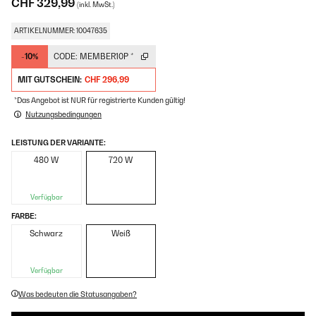
CHF 329,99
(inkl. MwSt.)
ARTIKELNUMMER: 10047635
-10%
CODE:
MEMBER10P
*
MIT GUTSCHEIN:
CHF 296,99
*Das Angebot ist NUR für registrierte Kunden gültig!
Nutzungsbedingungen
LEISTUNG DER VARIANTE:
480 W
720 W
Verfügbar
FARBE:
Schwarz
Weiß
Verfügbar
Was bedeuten die Statusangaben?