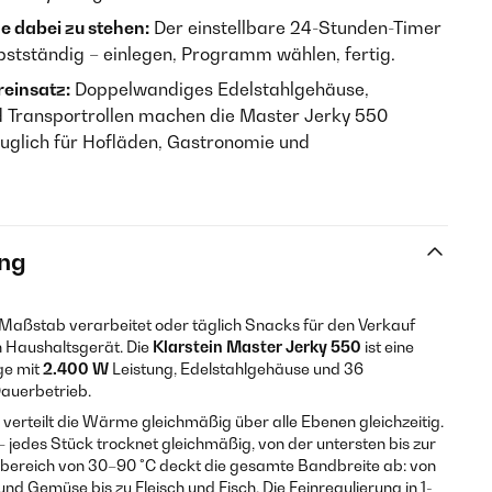
 dabei zu stehen:
Der einstellbare 24-Stunden-Timer
stständig – einlegen, Programm wählen, fertig.
einsatz:
Doppelwandiges Edelstahlgehäuse,
d Transportrollen machen die Master Jerky 550
uglich für Hofläden, Gastronomie und
ng
Maßstab verarbeitet oder täglich Snacks für den Verkauf
n Haushaltsgerät. Die
Klarstein Master Jerky 550
ist eine
ge mit
2.400 W
Leistung, Edelstahlgehäuse und 36
Dauerbetrieb.
verteilt die Wärme gleichmäßig über alle Ebenen gleichzeitig.
 jedes Stück trocknet gleichmäßig, von der untersten bis zur
bereich von 30–90 °C deckt die gesamte Bandbreite ab: von
nd Gemüse bis zu Fleisch und Fisch. Die Feinregulierung in 1-