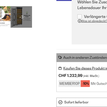
Wählen Sie Zusa
Lebensdauer Ihr
Verlängerte 
+3
Was ist abgedeckt
Auch in anderen Zuständen 
Kaufen Sie dieses Produkt 
CHF 1.232,99
(inkl. MwSt.)
MEMBER10P
-10%
Mit Gutsch
Sofort lieferbar