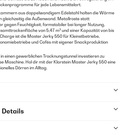
rockenprogramme für jede Lebensmittelart.
skammern aus doppelwandigem Edelstahl halten die Wärme
en gleichzeitig die Außenwand. Metallroste statt
r gegen Feuchtigkeit, formstabiler bei langer Nutzung,
 Gesamttrockenfläche von 5,47 m² und einer Kapazität von bis
harge ist die Master Jerky 550 für Kleinstbetriebe,
ronomiebetriebe und Cafés mit eigener Snackproduktion
 in einen gewerblichen Trocknungstunnel investieren zu
e Maschine. Hol dir mit der Klarstein Master Jerky 550 eine
onelles Dörren im Alltag.
 Details