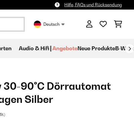
Hilfe, FAQs und Rücksendung
Deutsch
rten
Audio & Hifi
Angebote
Neue Produkte
B-War
y 30-90°C Dörrautomat
agen Silber
St.)