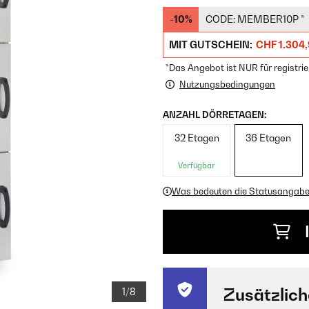
-10%
CODE:
MEMBER10P
*
MIT GUTSCHEIN:
CHF 1.304
*Das Angebot ist NUR für registrie
Nutzungsbedingungen
ANZAHL DÖRRETAGEN:
32 Etagen
36 Etagen
Verfügbar
Was bedeuten die Statusangab
Zusätzlich
1/8