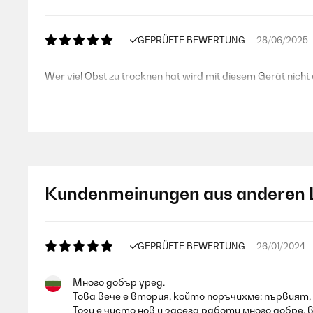
GEPRÜFTE BEWERTUNG
28/06/2025
Wer viel Obst zu trocknen hat wird mit diesem Gerät nich
Amazon-Benutzer
GEPRÜFTE BEWERTUNG
01/06/2024
Kundenmeinungen aus anderen 
Sehr gutes Gerät - einfach und robust konstruiert. 16 Fäc
Pulver selbst mit frischem (Demeter) Gemüse herstelle und
zuverlässig
GEPRÜFTE BEWERTUNG
26/01/2024
Amazon-Benutzer
Много добър уред.
Това вече е втория, който поръчихме: първият, 
Този е чисто нов и засега работи много добре, 
GEPRÜFTE BEWERTUNG
01/06/2024