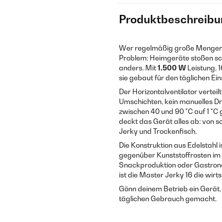
Produktbeschreibu
Wer regelmäßig große Mengen tr
Problem: Heimgeräte stoßen sch
anders. Mit
1.500 W
Leistung, 
sie gebaut für den täglichen Ei
Der Horizontalventilator verteil
Umschichten, kein manuelles Dr
zwischen 40 und 90 °C auf 1 °C g
deckt das Gerät alles ab: von s
Jerky und Trockenfisch.
Die Konstruktion aus Edelstahl i
gegenüber Kunststoffrosten im D
Snackproduktion oder Gastrono
ist die Master Jerky 16 die wirt
Gönn deinem Betrieb ein Gerät, 
täglichen Gebrauch gemacht.