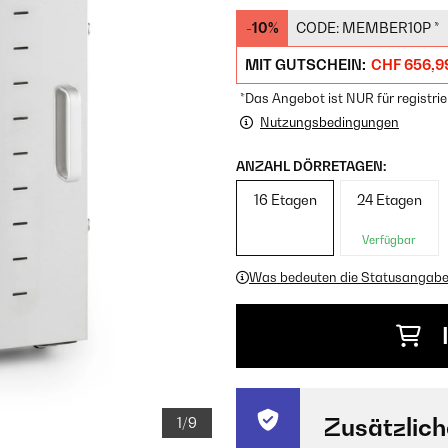
-10%
CODE:
MEMBER10P
*
MIT GUTSCHEIN:
CHF 656,9
*Das Angebot ist NUR für registrie
Nutzungsbedingungen
ANZAHL DÖRRETAGEN:
16 Etagen
24 Etagen
Verfügbar
Was bedeuten die Statusangab
Zusätzlich
1/9