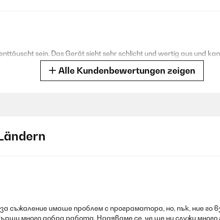
t enttäuscht sein. Das Gerät sieht sehr schlicht und wertig aus und
Alle Kundenbewertungen zeigen
Ländern
her sind für meine Zwecke ausreichend. Ich nutze das Gerät zwar pr
 zum anderen Heilkräuter selbst sammle und trockne - das Gerät ist
за съжаление имаше проблем с програматора, но, пък, ние го вз
върши много добра работа. Надяваме се, че ще ни служи много 