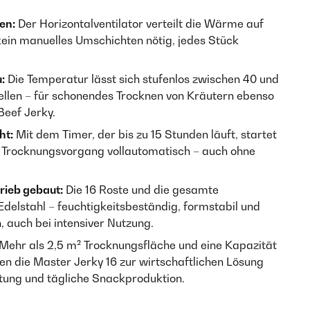
en:
Der Horizontalventilator verteilt die Wärme auf
– kein manuelles Umschichten nötig, jedes Stück
:
Die Temperatur lässt sich stufenlos zwischen 40 und
stellen – für schonendes Trocknen von Kräutern ebenso
Beef Jerky.
ht:
Mit dem Timer, der bis zu 15 Stunden läuft, startet
 Trocknungsvorgang vollautomatisch – auch ohne
rieb gebaut:
Die 16 Roste und die gesamte
delstahl – feuchtigkeitsbeständig, formstabil und
n, auch bei intensiver Nutzung.
Mehr als 2,5 m² Trocknungsfläche und eine Kapazität
en die Master Jerky 16 zur wirtschaftlichen Lösung
itung und tägliche Snackproduktion.