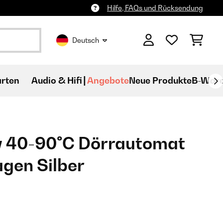
Hilfe, FAQs und Rücksendung
Deutsch
rten
Audio & Hifi
Angebote
Neue Produkte
B-War
y 40-90°C Dörrautomat
agen Silber