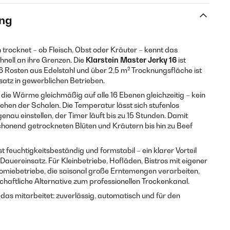
ng
ocknet – ob Fleisch, Obst oder Kräuter – kennt das
nell an ihre Grenzen. Die
Klarstein Master Jerky 16
ist
16 Rosten aus Edelstahl und über 2,5 m² Trocknungsfläche ist
nsatz in gewerblichen Betrieben.
t die Wärme gleichmäßig auf alle 16 Ebenen gleichzeitig – kein
ehen der Schalen. Die Temperatur lässt sich stufenlos
enau einstellen, der Timer läuft bis zu 15 Stunden. Damit
chonend getrockneten Blüten und Kräutern bis hin zu Beef
st feuchtigkeitsbeständig und formstabil – ein klarer Vorteil
auereinsatz. Für Kleinbetriebe, Hofläden, Bistros mit eigener
miebetriebe, die saisonal große Erntemengen verarbeiten,
schaftliche Alternative zum professionellen Trockenkanal.
das mitarbeitet: zuverlässig, automatisch und für den