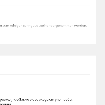
 kann zum reinigen sehr gut auseinandergenommen werden.
ivat, aber häufig, da ich zum Einen mein Gemüsebrühe
 (mehr oder weniger) im Dauereinsatz und läuft sehr
ехме, знаейки, че е със следи от употреба.
години.